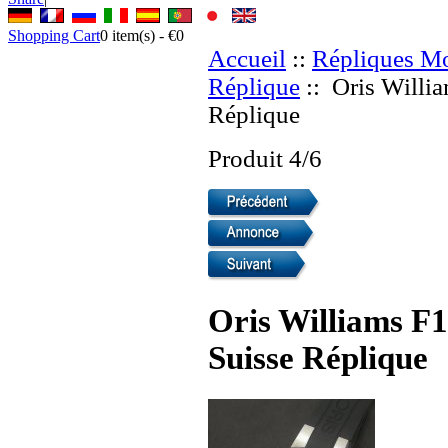
Shopping Cart
0
item(s) -
€0
Accueil
::
Répliques Mo
Réplique
:: Oris Willi
Réplique
Produit 4/6
Oris Williams F
Suisse Réplique