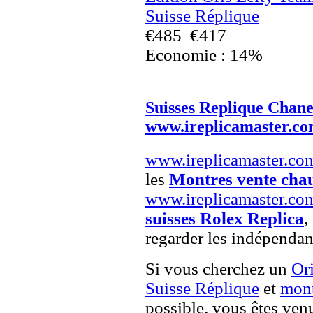
Suisse Réplique
€485
€417
Economie : 14%
Suisses Replique Chane
www.ireplicamaster.c
www.ireplicamaster.co
les
Montres vente cha
www.ireplicamaster.co
suisses Rolex Replica
,
regarder les indépendan
Si vous cherchez un
Or
Suisse Réplique
et
mont
possible, vous êtes venu