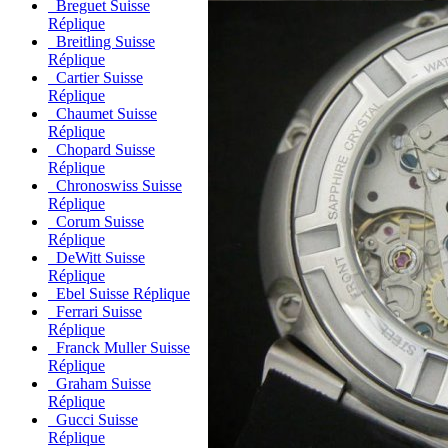
Breguet Suisse
Réplique
Breitling Suisse
Réplique
Cartier Suisse
Réplique
Chaumet Suisse
Réplique
Chopard Suisse
Réplique
Chronoswiss Suisse
Réplique
Corum Suisse
Réplique
DeWitt Suisse
Réplique
Ebel Suisse Réplique
Ferrari Suisse
Réplique
Franck Muller Suisse
Réplique
Graham Suisse
Réplique
Gucci Suisse
Réplique