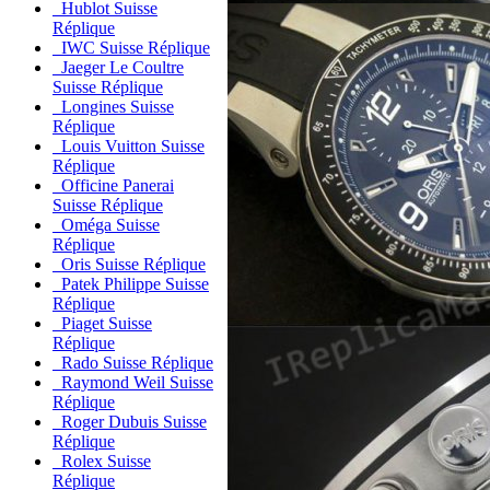
Hublot Suisse
Réplique
IWC Suisse Réplique
Jaeger Le Coultre
Suisse Réplique
Longines Suisse
Réplique
Louis Vuitton Suisse
Réplique
Officine Panerai
Suisse Réplique
Oméga Suisse
Réplique
Oris Suisse Réplique
Patek Philippe Suisse
Réplique
Piaget Suisse
Réplique
Rado Suisse Réplique
Raymond Weil Suisse
Réplique
Roger Dubuis Suisse
Réplique
Rolex Suisse
Réplique