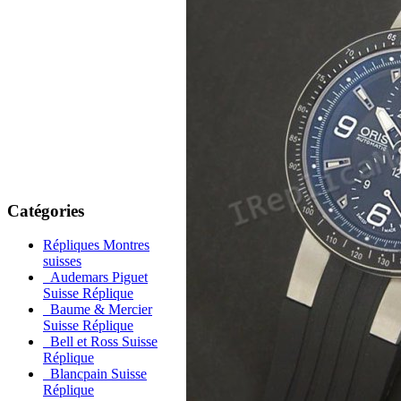
Catégories
Répliques Montres
suisses
Audemars Piguet
Suisse Réplique
Baume & Mercier
Suisse Réplique
Bell et Ross Suisse
Réplique
Blancpain Suisse
Réplique