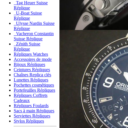
Tag Heuer Suisse
Réplique
U-Boat Suisse
Réplique
Ulysse Nardin Suisse
Réplique
Vacheron Constantin
Suisse Réplique
Zénith Suisse
Réplique
Répliques Watches
Accessoires de mode
Bijoux Répliques
Ceintures Répliques
Chaînes Replica clés
Lunettes Répliques
Pochettes cosmétiques
Portefeuilles Répliques
Répliques Coffrets
Cadeaux
Répliques Foulards
Sacs à main Répliques
Serviettes Répliques
Stylos Répliques