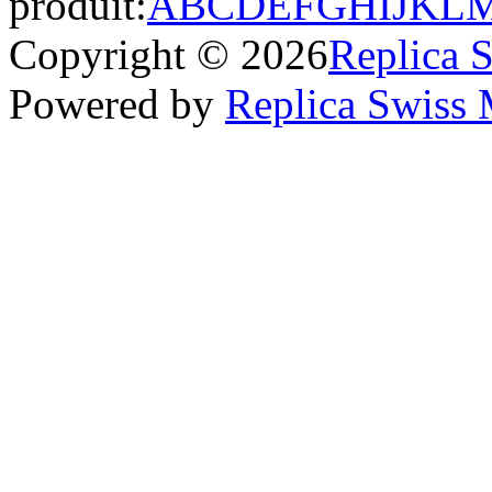
produit:
A
B
C
D
E
F
G
H
I
J
K
L
Copyright © 2026
Replica 
Powered by
Replica Swiss