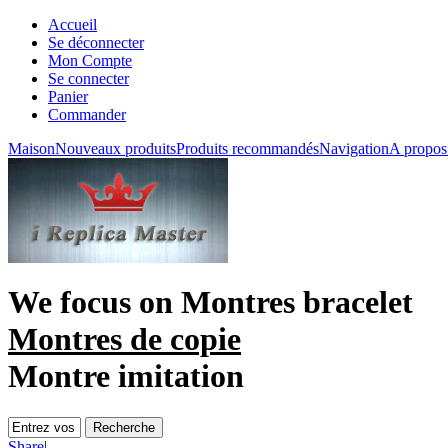
Accueil
Se déconnecter
Mon Compte
Se connecter
Panier
Commander
Maison
Nouveaux produits
Produits recommandés
Navigation
A propos
We focus on
Montres bracelet
Montres de copie
Montre imitation
Share
|