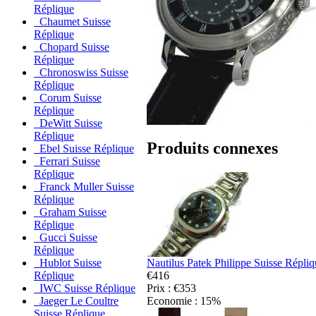
Réplique
Chaumet Suisse
Réplique
Chopard Suisse
Réplique
Chronoswiss Suisse
Réplique
Corum Suisse
Réplique
DeWitt Suisse
Réplique
Produits connexes
Ebel Suisse Réplique
Ferrari Suisse
Réplique
Franck Muller Suisse
Réplique
Graham Suisse
Réplique
Gucci Suisse
Réplique
Nautilus Patek Philippe Suisse Répli
Hublot Suisse
€416
Réplique
Prix : €353
IWC Suisse Réplique
Economie : 15%
Jaeger Le Coultre
Suisse Réplique