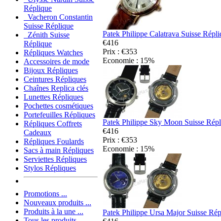
Réplique
Vacheron Constantin
Suisse Réplique
Patek Philippe Calatrava Suisse Répl
Zénith Suisse
€416
Réplique
Prix : €353
Répliques Watches
Economie : 15%
Accessoires de mode
Bijoux Répliques
Ceintures Répliques
Chaînes Replica clés
Lunettes Répliques
Pochettes cosmétiques
Portefeuilles Répliques
Patek Philippe Sky Moon Suisse Répl
Répliques Coffrets
€416
Cadeaux
Prix : €353
Répliques Foulards
Economie : 15%
Sacs à main Répliques
Serviettes Répliques
Stylos Répliques
Promotions ...
Nouveaux produits ...
Produits à la une ...
Patek Philippe Ursa Major Suisse Rép
Tous les produits ...