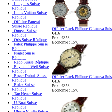
Longines Suisse
Réplique
Louis Vuitton Suisse
Réplique
Officine Panerai
Suisse Réplique
Officier Patek Philippe Calatrava Sui
Oméga Suisse
€416
Réplique
Prix : €353
Oris Suisse Réplique
Economie : 15%
Patek Philippe Suisse
Réplique
Piaget Suisse
Réplique
Rado Suisse Réplique
Raymond Weil Suisse
Réplique
Roger Dubuis Suisse
Officier Patek Philippe Calatrava Sui
Réplique
€416
Rolex Suisse
Prix : €353
Réplique
Economie : 15%
Tag Heuer Suisse
Réplique
U-Boat Suisse
Réplique
Ulysse Nardin Suisse