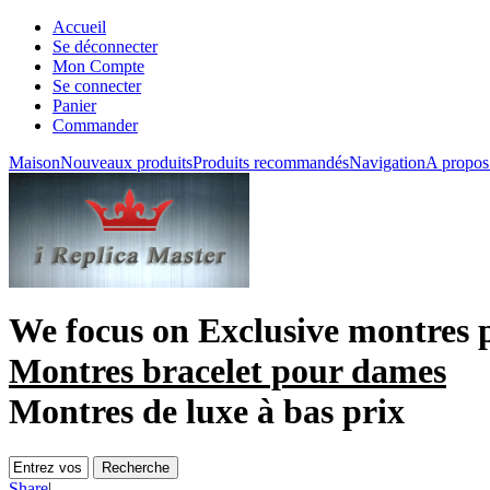
Accueil
Se déconnecter
Mon Compte
Se connecter
Panier
Commander
Maison
Nouveaux produits
Produits recommandés
Navigation
A propos
We focus on
Exclusive montres
Montres bracelet pour dames
Montres de luxe à bas prix
Share
|