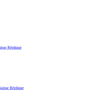
uisse Réplique
Suisse Réplique