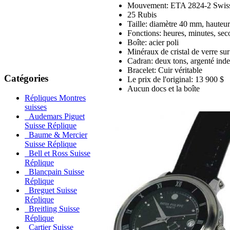
Mouvement: ETA 2824-2 Swiss 
25 Rubis
Taille: diamètre 40 mm, hauteu
Fonctions: heures, minutes, sec
Boîte: acier poli
Minéraux de cristal de verre sur 
Cadran: deux tons, argenté ind
Bracelet: Cuir véritable
Catégories
Le prix de l'original: 13 900 $
Aucun docs et la boîte
Répliques Montres
suisses
Audemars Piguet
Suisse Réplique
Baume & Mercier
Suisse Réplique
Bell et Ross Suisse
Réplique
Blancpain Suisse
Réplique
Breguet Suisse
Réplique
Breitling Suisse
Réplique
Cartier Suisse