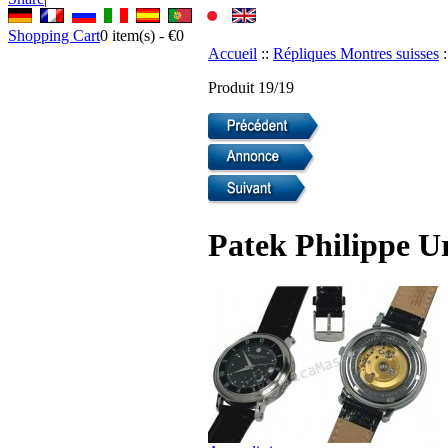
Shopping Cart
0
item(s) -
€0
Accueil
::
Répliques Montres suisses
:
Produit 19/19
Patek Philippe U