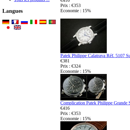
€416
Prix : €353
Langues
Economie : 15%
Patek Philippe Calatrava Réf. 5107 S
€381
Prix : €324
Economie : 15%
Complication Patek Philippe Grande 
€416
Prix : €353
Economie : 15%