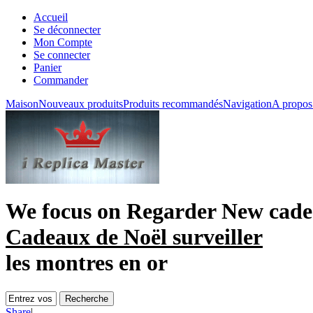
Accueil
Se déconnecter
Mon Compte
Se connecter
Panier
Commander
Maison
Nouveaux produits
Produits recommandés
Navigation
A propos
We focus on
Regarder New cad
Cadeaux de Noël surveiller
les montres en or
Share
|