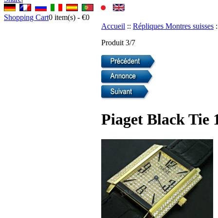
Shopping Cart
0
item(s) -
€0
Accueil
::
Répliques Montres suisses
:
Produit 3/7
Piaget Black Tie 