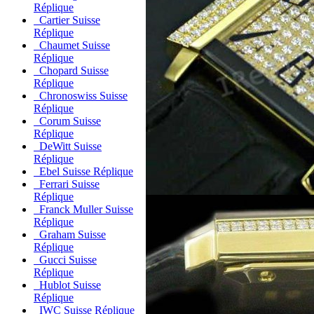
Réplique
Cartier Suisse
Réplique
Chaumet Suisse
Réplique
Chopard Suisse
Réplique
Chronoswiss Suisse
Réplique
Corum Suisse
Réplique
DeWitt Suisse
Réplique
Ebel Suisse Réplique
Ferrari Suisse
Réplique
Franck Muller Suisse
Réplique
Graham Suisse
Réplique
Gucci Suisse
Réplique
Hublot Suisse
Réplique
IWC Suisse Réplique