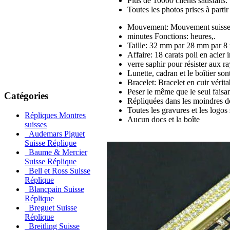
Plus de 10000 clients satisfaits.
Toutes les photos prises à part
Mouvement: Mouvement suisse
minutes Fonctions: heures,.
Taille: 32 mm par 28 mm par 
Affaire: 18 carats poli en acier
verre saphir pour résister aux 
Lunette, cadran et le boîtier son
Bracelet: Bracelet en cuir vérita
Peser le même que le seul faisan
Catégories
Répliquées dans les moindres dé
Toutes les gravures et les logos 
Répliques Montres
Aucun docs et la boîte
suisses
Audemars Piguet
Suisse Réplique
Baume & Mercier
Suisse Réplique
Bell et Ross Suisse
Réplique
Blancpain Suisse
Réplique
Breguet Suisse
Réplique
Breitling Suisse