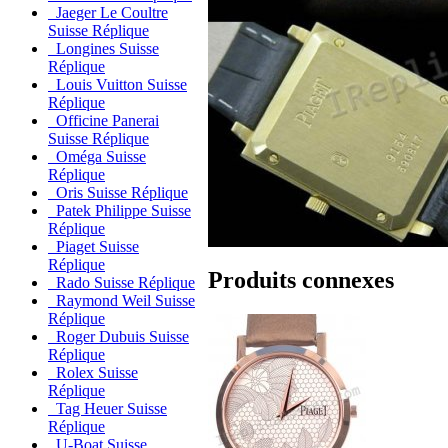
Jaeger Le Coultre
Suisse Réplique
Longines Suisse
Réplique
Louis Vuitton Suisse
Réplique
Officine Panerai
Suisse Réplique
Oméga Suisse
Réplique
Oris Suisse Réplique
Patek Philippe Suisse
Réplique
Piaget Suisse
Réplique
Produits connexes
Rado Suisse Réplique
Raymond Weil Suisse
Réplique
Roger Dubuis Suisse
Réplique
Rolex Suisse
Réplique
Tag Heuer Suisse
Réplique
U-Boat Suisse