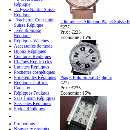
Réplique
Ulysse Nardin Suisse
Réplique
Vacheron Constantin
Ultraminces Altiplano Piaget Suisse 
Suisse Réplique
€277
Zénith Suisse
Prix : €236
Réplique
Economie : 15%
Répliques Watches
Accessoires de mode
Bijoux Répliques
Ceintures Répliques
Chaînes Replica clés
Lunettes Répliques
Pochettes cosmétiques
Piaget Polo Suisse Réplique
Portefeuilles Répliques
€277
Répliques Coffrets
Prix : €236
Cadeaux
Economie : 15%
Répliques Foulards
Sacs à main Répliques
Serviettes Répliques
Stylos Répliques
Promotions ...
Nouveaux produits ...