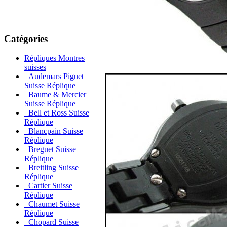
Catégories
Répliques Montres
suisses
Audemars Piguet
Suisse Réplique
Baume & Mercier
Suisse Réplique
Bell et Ross Suisse
Réplique
Blancpain Suisse
Réplique
Breguet Suisse
Réplique
Breitling Suisse
Réplique
Cartier Suisse
Réplique
Chaumet Suisse
Réplique
Chopard Suisse