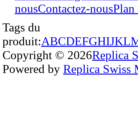
nous
Contactez-nous
Plan 
Tags du
produit:
A
B
C
D
E
F
G
H
I
J
K
L
Copyright © 2026
Replica 
Powered by
Replica Swiss