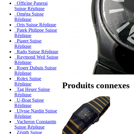
Officine Panerai
Suisse Réplique
Oméga Suisse
Réplique
Oris Suisse Réplique
Patek Philippe Suisse
Réplique
Piaget Suisse
Réplique
Rado Suisse Réplique
Raymond Weil Suisse
Réplique
Roger Dubuis Suisse
Réplique
Rolex Suisse
Produits connexes
Réplique
Tag Heuer Suisse
Réplique
U-Boat Suisse
Réplique
Ulysse Nardin Suisse
Réplique
Vacheron Constantin
Suisse Réplique
Zénith Suisse