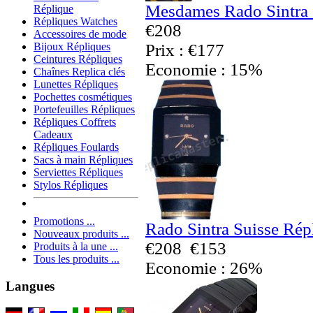
Mesdames Rado Sintra 
Réplique
Répliques Watches
€208
Accessoires de mode
Prix : €177
Bijoux Répliques
Ceintures Répliques
Economie : 15%
Chaînes Replica clés
Lunettes Répliques
Pochettes cosmétiques
Portefeuilles Répliques
Répliques Coffrets
Cadeaux
Répliques Foulards
Sacs à main Répliques
Serviettes Répliques
Stylos Répliques
Promotions ...
Rado Sintra Suisse Rép
Nouveaux produits ...
€208
€153
Produits à la une ...
Tous les produits ...
Economie : 26%
Langues