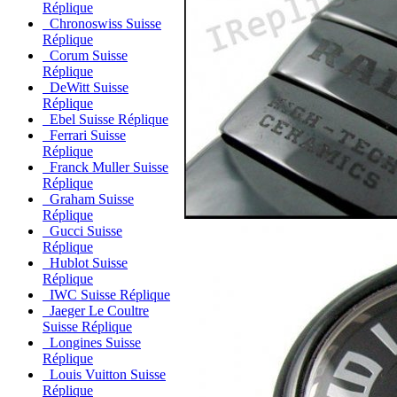
Réplique
Chronoswiss Suisse
Réplique
Corum Suisse
Réplique
DeWitt Suisse
Réplique
Ebel Suisse Réplique
Ferrari Suisse
Réplique
Franck Muller Suisse
Réplique
Graham Suisse
Réplique
Gucci Suisse
Réplique
Hublot Suisse
Réplique
IWC Suisse Réplique
Jaeger Le Coultre
Suisse Réplique
Longines Suisse
Réplique
Louis Vuitton Suisse
Réplique