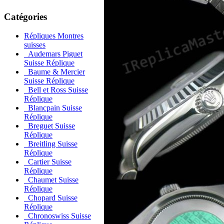
Catégories
Répliques Montres
suisses
Audemars Piguet
Suisse Réplique
Baume & Mercier
Suisse Réplique
Bell et Ross Suisse
Réplique
Blancpain Suisse
Réplique
Breguet Suisse
Réplique
Breitling Suisse
Réplique
Cartier Suisse
Réplique
Chaumet Suisse
Réplique
Chopard Suisse
Réplique
Chronoswiss Suisse