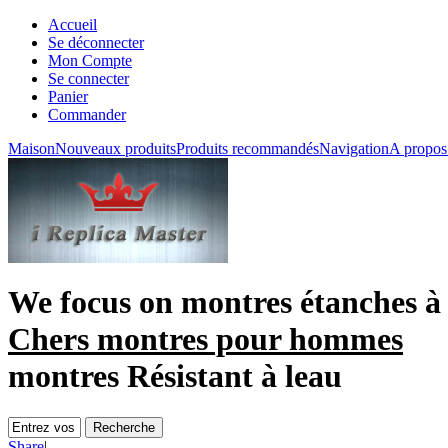
Accueil
Se déconnecter
Mon Compte
Se connecter
Panier
Commander
Maison
Nouveaux produits
Produits recommandés
Navigation
A propos
We focus on
montres étanches à 
Chers montres pour hommes
montres Résistant à leau
Share
|