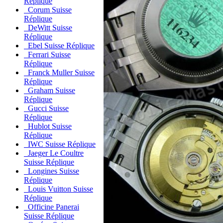
Réplique
Corum Suisse
Réplique
DeWitt Suisse
Réplique
Ebel Suisse Réplique
Ferrari Suisse
Réplique
Franck Muller Suisse
Réplique
Graham Suisse
Réplique
Gucci Suisse
Réplique
Hublot Suisse
Réplique
IWC Suisse Réplique
Jaeger Le Coultre
Suisse Réplique
Longines Suisse
Réplique
Louis Vuitton Suisse
Réplique
Officine Panerai
Suisse Réplique