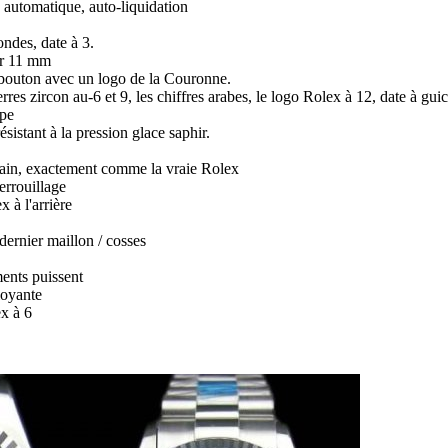
utomatique, auto-liquidation
ondes, date à 3.
ur 11 mm
à bouton avec un logo de la Couronne.
res zircon au-6 et 9, les chiffres arabes, le logo Rolex à 12, date à guic
upe
ésistant à la pression glace saphir.
in, exactement comme la vraie Rolex
errouillage
 à l'arrière
dernier maillon / cosses
ents puissent
loyante
x à 6