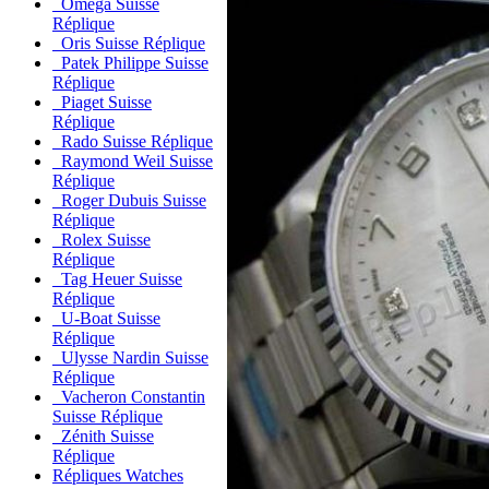
Oméga Suisse
Réplique
Oris Suisse Réplique
Patek Philippe Suisse
Réplique
Piaget Suisse
Réplique
Rado Suisse Réplique
Raymond Weil Suisse
Réplique
Roger Dubuis Suisse
Réplique
Rolex Suisse
Réplique
Tag Heuer Suisse
Réplique
U-Boat Suisse
Réplique
Ulysse Nardin Suisse
Réplique
Vacheron Constantin
Suisse Réplique
Zénith Suisse
Réplique
Répliques Watches