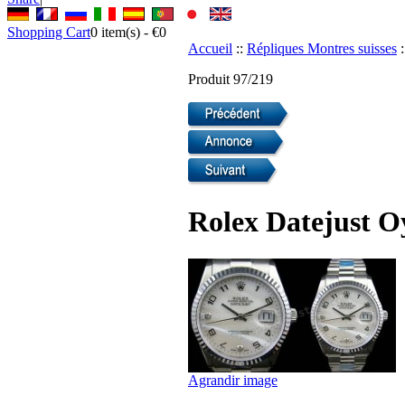
Shopping Cart
0
item(s) -
€0
Accueil
::
Répliques Montres suisses
:
Produit 97/219
Rolex Datejust O
Agrandir image