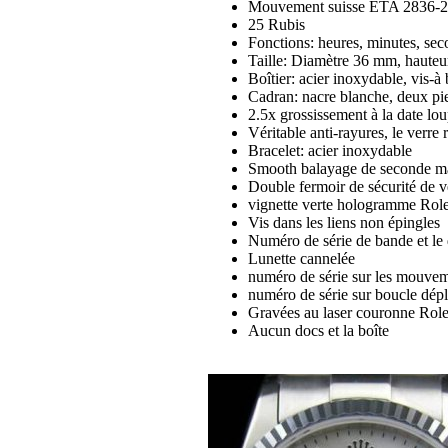
Mouvement suisse ETA 2836-2 a
25 Rubis
Fonctions: heures, minutes, sec
Taille: Diamètre 36 mm, haute
Boîtier: acier inoxydable, vis-
Cadran: nacre blanche, deux pier
2.5x grossissement à la date lo
Véritable anti-rayures, le verre r
Bracelet: acier inoxydable
Smooth balayage de seconde ma
Double fermoir de sécurité de v
vignette verte hologramme Rolex
Vis dans les liens non épingles
Numéro de série de bande et le 
Lunette cannelée
numéro de série sur les mouvem
numéro de série sur boucle dép
Gravées au laser couronne Role
Aucun docs et la boîte