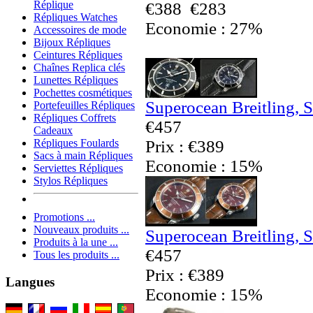
Réplique
€388
€283
Répliques Watches
Economie : 27%
Accessoires de mode
Bijoux Répliques
Ceintures Répliques
Chaînes Replica clés
Lunettes Répliques
Pochettes cosmétiques
Superocean Breitling, 
Portefeuilles Répliques
Répliques Coffrets
€457
Cadeaux
Prix : €389
Répliques Foulards
Sacs à main Répliques
Economie : 15%
Serviettes Répliques
Stylos Répliques
Promotions ...
Nouveaux produits ...
Superocean Breitling, 
Produits à la une ...
€457
Tous les produits ...
Prix : €389
Langues
Economie : 15%