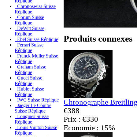
Réplique
Chronoswiss Suisse
Réplique
Corum Suisse
Réplique
DeWitt Suisse
Réplique
Produits connexes
Ebel Suisse Réplique
Ferrari Suisse
Réplique
Franck Muller Suisse
Réplique
Graham Suisse
Réplique
Gucci Suisse
Réplique
Hublot Suisse
Réplique
IWC Suisse Réplique
Chronographe Breitling
Jaeger Le Coultre
€388
Suisse Réplique
Longines Suisse
Prix : €330
Réplique
Economie : 15%
Louis Vuitton Suisse
Réplique