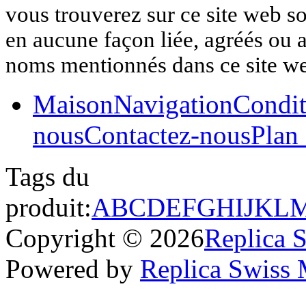
vous trouverez sur ce site web so
en aucune façon liée, agréés ou af
noms mentionnés dans ce site w
Maison
Navigation
Condit
nous
Contactez-nous
Plan 
Tags du
produit:
A
B
C
D
E
F
G
H
I
J
K
L
Copyright © 2026
Replica 
Powered by
Replica Swiss