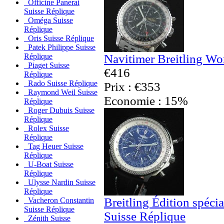
Officine Panerai
Suisse Réplique
Oméga Suisse
Réplique
Oris Suisse Réplique
Patek Philippe Suisse
Navitimer Breitling Wo
Réplique
Piaget Suisse
€416
Réplique
Rado Suisse Réplique
Prix : €353
Raymond Weil Suisse
Economie : 15%
Réplique
Roger Dubuis Suisse
Réplique
Rolex Suisse
Réplique
Tag Heuer Suisse
Réplique
U-Boat Suisse
Réplique
Ulysse Nardin Suisse
Réplique
Breitling Édition spéci
Vacheron Constantin
Suisse Réplique
Suisse Réplique
Zénith Suisse