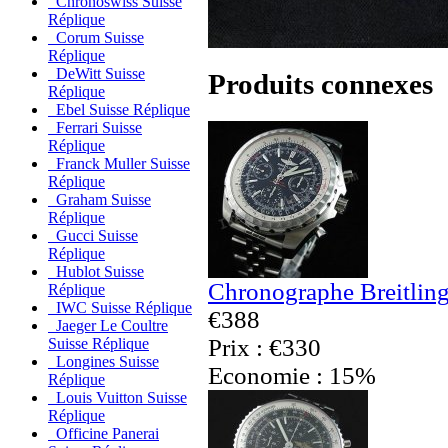
Chronoswiss Suisse
Réplique
Corum Suisse
Réplique
DeWitt Suisse
Produits connexes
Réplique
Ebel Suisse Réplique
Ferrari Suisse
Réplique
Franck Muller Suisse
Réplique
Graham Suisse
Réplique
Gucci Suisse
Réplique
Hublot Suisse
Chronographe Breitling
Réplique
IWC Suisse Réplique
€388
Jaeger Le Coultre
Prix : €330
Suisse Réplique
Longines Suisse
Economie : 15%
Réplique
Louis Vuitton Suisse
Réplique
Officine Panerai