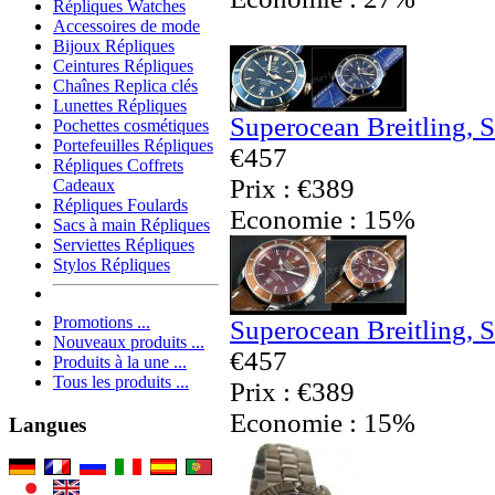
Répliques Watches
Accessoires de mode
Bijoux Répliques
Ceintures Répliques
Chaînes Replica clés
Lunettes Répliques
Superocean Breitling, 
Pochettes cosmétiques
Portefeuilles Répliques
€457
Répliques Coffrets
Prix : €389
Cadeaux
Répliques Foulards
Economie : 15%
Sacs à main Répliques
Serviettes Répliques
Stylos Répliques
Promotions ...
Superocean Breitling, 
Nouveaux produits ...
€457
Produits à la une ...
Tous les produits ...
Prix : €389
Economie : 15%
Langues