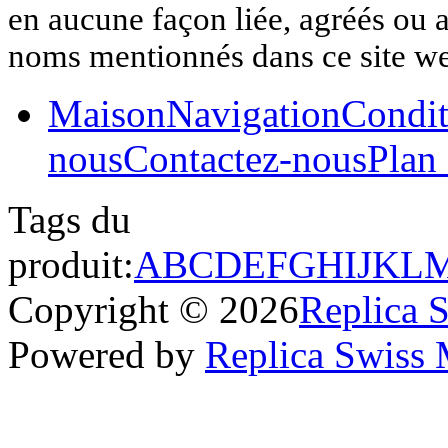
en aucune façon liée, agréés ou af
noms mentionnés dans ce site w
Maison
Navigation
Condit
nous
Contactez-nous
Plan 
Tags du
produit:
A
B
C
D
E
F
G
H
I
J
K
L
Copyright © 2026
Replica 
Powered by
Replica Swiss