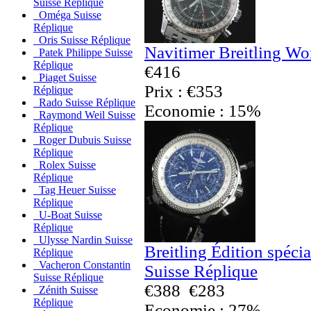
Suisse Réplique
Oméga Suisse
Réplique
Oris Suisse Réplique
Navitimer Breitling Wo
Patek Philippe Suisse
Réplique
€416
Piaget Suisse
Prix : €353
Réplique
Rado Suisse Réplique
Economie : 15%
Raymond Weil Suisse
Réplique
Roger Dubuis Suisse
Réplique
Rolex Suisse
Réplique
Tag Heuer Suisse
Réplique
U-Boat Suisse
Réplique
Ulysse Nardin Suisse
Breitling Édition spéci
Réplique
Vacheron Constantin
Suisse Réplique
Suisse Réplique
€388
€283
Zénith Suisse
Réplique
Economie : 27%