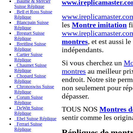
www.ireplicamaster.c
Baume & Mercier
Suisse Réplique
Bell et Ross Suisse
www.ireplicamaster.co
Réplique
Blancpain Suisse
les
Montre imitation
fi
Réplique
www.ireplicamaster.co
Breguet Suisse
Réplique
montres
, et est aussi le
Breitling Suisse
indépendants.
Réplique
Cartier Suisse
Réplique
Si vous cherchez un
Mo
Chaumet Suisse
montres
au meilleur pri
Réplique
Chopard Suisse
endroit. Notre site perme
Réplique
non seulement pour répo
Chronoswiss Suisse
Réplique
dépasser.
Corum Suisse
Réplique
TOUS NOS
Montres d
DeWitt Suisse
Réplique
sentir comme les origin
Ebel Suisse Réplique
Ferrari Suisse
Réplique
Répliques de montr