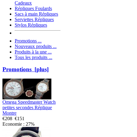
Cadeaux
Répliques Foulards
Sacs à main Répliques
Serviettes Répliques
Stylos Répliques
Promotions ...
Nouveaux produits ...
Produits à la une ...
Tous les produits ...
Promotions [plus]
Omega Speedmaster Watch
petites secondes Réplique
Montre
€208
€151
Economie : 27%