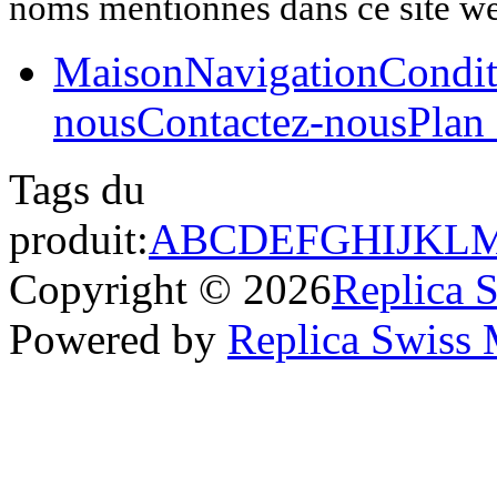
noms mentionnés dans ce site w
Maison
Navigation
Condit
nous
Contactez-nous
Plan 
Tags du
produit:
A
B
C
D
E
F
G
H
I
J
K
L
Copyright © 2026
Replica 
Powered by
Replica Swiss