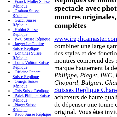
Franck Muller Suisse
spectacle avec pho
Réplique
Graham Suisse
montres originales, 
Réplique
Gucci Suisse
complètes
Réplique
Hublot Suisse
Réplique
www.ireplicamaster.co
IWC Suisse Réplique
Jaeger Le Coultre
combiner une large ga
Suisse Réplique
des styles et des fonct
Longines Suisse
Réplique
montres comprend des c
Louis Vuitton Suisse
marque hautement la 
Réplique
Officine Panerai
Philippe, Piaget, IWC, B
Suisse Réplique
Chopard, Bulgari, Chan
Oméga Suisse
Réplique
Suisses Replique Chan
Oris Suisse Réplique
Patek Philippe Suisse
acheteurs de haute quali
Réplique
de dépenser une tonne d
Piaget Suisse
Réplique
original. Vous êtes invi
Rado Suisse Réplique