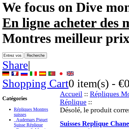
We focus on
Dive mon
En ligne acheter des 
Montres meilleur pri
Share
|
Shopping Cart
0
item(s) -
€
Accueil
::
Répliques Mo
Catégories
Réplique
::
Désolé, le produit corre
Répliques Montres
suisses
Audemars Piguet
Suisses Replique Chane
Suisse Réplique