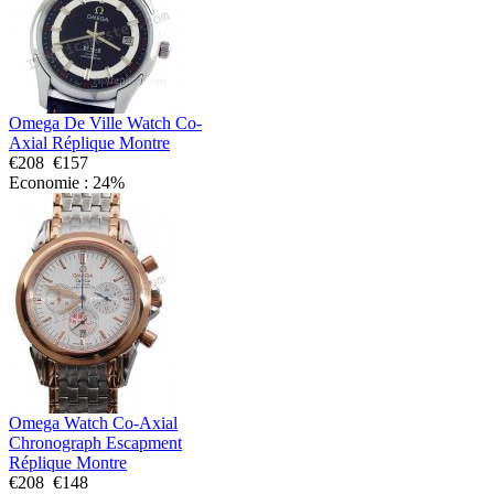
Omega De Ville Watch Co-
Axial Réplique Montre
€208
€157
Economie : 24%
Omega Watch Co-Axial
Chronograph Escapment
Réplique Montre
€208
€148