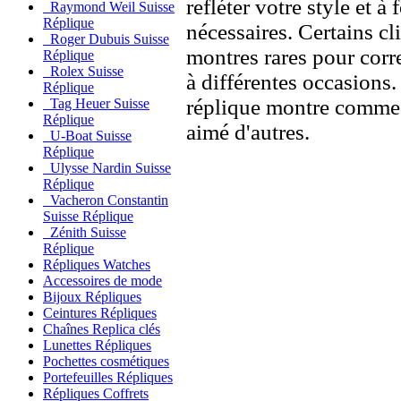
refléter votre style et à
Raymond Weil Suisse
Réplique
nécessaires. Certains c
Roger Dubuis Suisse
montres rares pour corre
Réplique
Rolex Suisse
à différentes occasions
Réplique
réplique montre comme 
Tag Heuer Suisse
Réplique
aimé d'autres.
U-Boat Suisse
Réplique
Ulysse Nardin Suisse
Réplique
Vacheron Constantin
Suisse Réplique
Zénith Suisse
Réplique
Répliques Watches
Accessoires de mode
Bijoux Répliques
Ceintures Répliques
Chaînes Replica clés
Lunettes Répliques
Pochettes cosmétiques
Portefeuilles Répliques
Répliques Coffrets