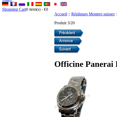
Shopping Cart
0
item(s) -
€0
Accueil
::
Répliques Montres suisses
:
Produit 3/20
Officine Panerai