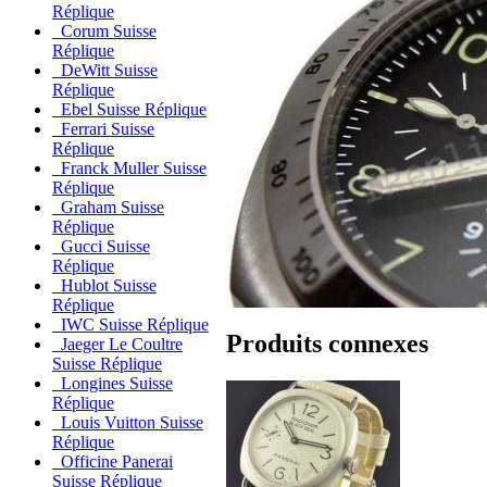
Réplique
Corum Suisse
Réplique
DeWitt Suisse
Réplique
Ebel Suisse Réplique
Ferrari Suisse
Réplique
Franck Muller Suisse
Réplique
Graham Suisse
Réplique
Gucci Suisse
Réplique
Hublot Suisse
Réplique
IWC Suisse Réplique
Produits connexes
Jaeger Le Coultre
Suisse Réplique
Longines Suisse
Réplique
Louis Vuitton Suisse
Réplique
Officine Panerai
Suisse Réplique