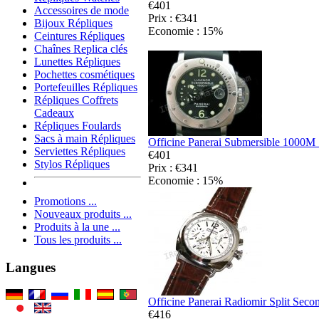
€401
Accessoires de mode
Prix : €341
Bijoux Répliques
Economie : 15%
Ceintures Répliques
Chaînes Replica clés
Lunettes Répliques
Pochettes cosmétiques
Portefeuilles Répliques
Répliques Coffrets
Cadeaux
Répliques Foulards
Sacs à main Répliques
Officine Panerai Submersible 1000M 
Serviettes Répliques
€401
Stylos Répliques
Prix : €341
Economie : 15%
Promotions ...
Nouveaux produits ...
Produits à la une ...
Tous les produits ...
Langues
Officine Panerai Radiomir Split Seco
€416