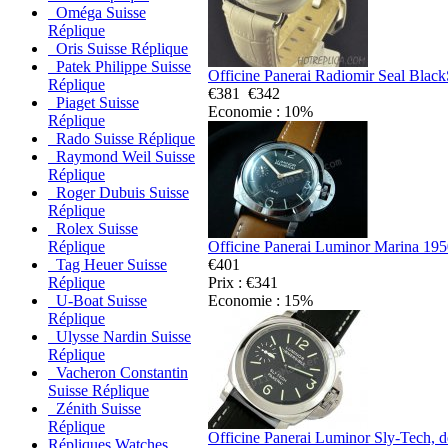
Oméga Suisse
Réplique
Oris Suisse Réplique
Patek Philippe Suisse
Officine Panerai Radiomir Seal Black
Réplique
€381
€342
Piaget Suisse
Economie : 10%
Réplique
Rado Suisse Réplique
Raymond Weil Suisse
Réplique
Roger Dubuis Suisse
Réplique
Rolex Suisse
Officine Panerai Luminor Marina 195
Réplique
€401
Tag Heuer Suisse
Prix : €341
Réplique
Economie : 15%
U-Boat Suisse
Réplique
Ulysse Nardin Suisse
Réplique
Vacheron Constantin
Suisse Réplique
Zénith Suisse
Réplique
Officine Panerai Luminor Sly-Tech, de
Répliques Watches