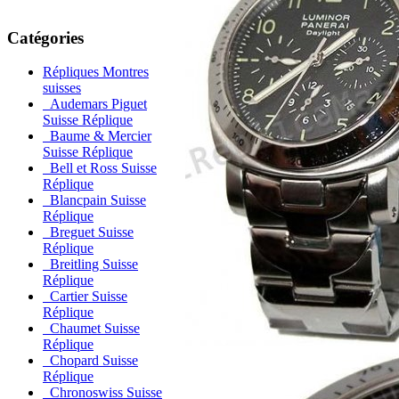
Catégories
Répliques Montres
suisses
Audemars Piguet
Suisse Réplique
Baume & Mercier
Suisse Réplique
Bell et Ross Suisse
Réplique
Blancpain Suisse
Réplique
Breguet Suisse
Réplique
Breitling Suisse
Réplique
Cartier Suisse
Réplique
Chaumet Suisse
Réplique
Chopard Suisse
Réplique
Chronoswiss Suisse