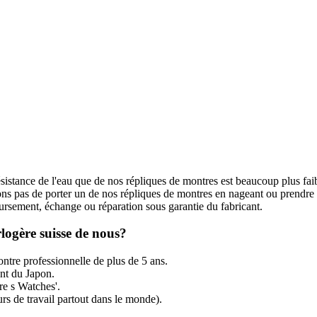
ésistance de l'eau que de nos répliques de montres est beaucoup plus fai
s pas de porter un de nos répliques de montres en nageant ou prendre
rsement, échange ou réparation sous garantie du fabricant.
logère suisse de nous?
ntre professionnelle de plus de 5 ans.
t du Japon.
re s Watches'.
rs de travail partout dans le monde).