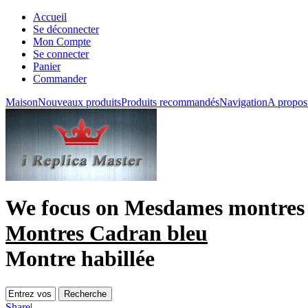
Accueil
Se déconnecter
Mon Compte
Se connecter
Panier
Commander
Maison
Nouveaux produits
Produits recommandés
Navigation
A propos
We focus on
Mesdames montres b
Montres Cadran bleu
Montre habillée
Share
|