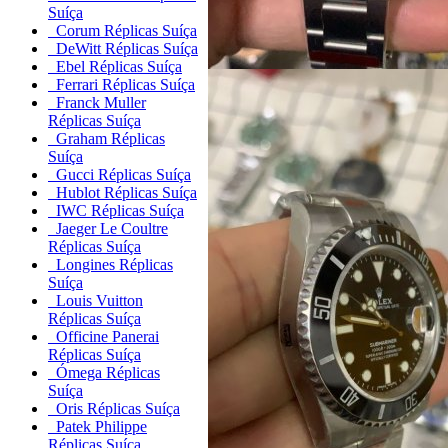
Suíça
Corum Réplicas Suíça
DeWitt Réplicas Suíça
Ebel Réplicas Suíça
Ferrari Réplicas Suíça
Franck Muller
Réplicas Suíça
Graham Réplicas
Suíça
Gucci Réplicas Suíça
Hublot Réplicas Suíça
IWC Réplicas Suíça
Jaeger Le Coultre
Réplicas Suíça
Longines Réplicas
Suíça
Louis Vuitton
Réplicas Suíça
Officine Panerai
Réplicas Suíça
Ómega Réplicas
Suíça
Oris Réplicas Suíça
Patek Philippe
Réplicas Suíça