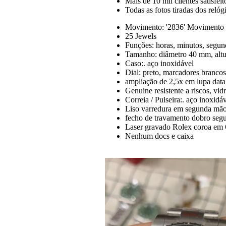
Mais de 10 mil clientes satisfeit
Todas as fotos tiradas dos reló
Movimento: '2836' Movimento a
25 Jewels
Funções: horas, minutos, segun
Tamanho: diâmetro 40 mm, altu
Caso:. aço inoxidável
Dial: preto, marcadores brancos
ampliação de 2,5x em lupa data
Genuine resistente a riscos, vidr
Correia / Pulseira:. aço inoxidá
Liso varredura em segunda mão
fecho de travamento dobro seg
Laser gravado Rolex coroa em 
Nenhum docs e caixa