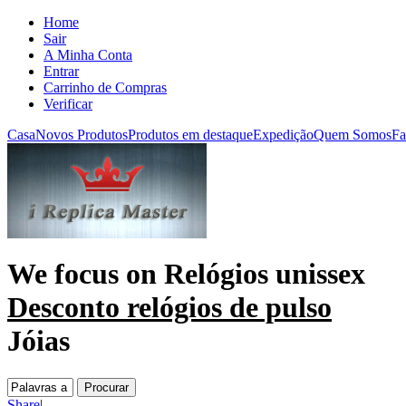
Home
Sair
A Minha Conta
Entrar
Carrinho de Compras
Verificar
Casa
Novos Produtos
Produtos em destaque
Expedição
Quem Somos
Fa
We focus on
Relógios unissex
Desconto relógios de pulso
Jóias
Share
|