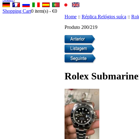
Shopping Cart
0
item(s) -
€0
Home
::
Réplica Relógios suíça
::
Rol
Produto 200/219
Rolex Submariner