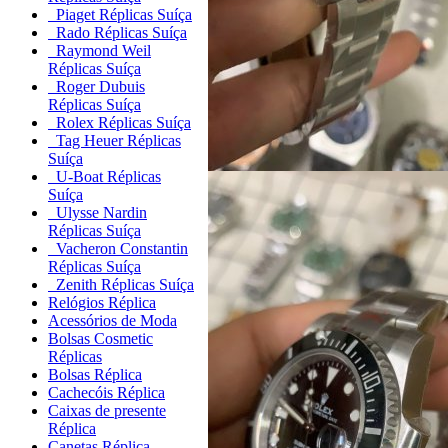
Piaget Réplicas Suíça
Rado Réplicas Suíça
Raymond Weil
Réplicas Suíça
Roger Dubuis
Réplicas Suíça
Rolex Réplicas Suíça
Tag Heuer Réplicas
Suíça
U-Boat Réplicas
Suíça
Ulysse Nardin
Réplicas Suíça
Vacheron Constantin
Réplicas Suíça
Zenith Réplicas Suíça
Relógios Réplica
Acessórios de Moda
Bolsas Cosmetic
Réplicas
Bolsas Réplica
Cachecóis Réplica
Caixas de presente
Réplica
Canetas Réplica