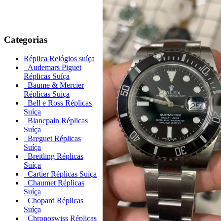
Categorias
Réplica Relógios suíça
Audemars Piguet
Réplicas Suíça
Baume & Mercier
Réplicas Suíça
Bell e Ross Réplicas
Suíça
Blancpain Réplicas
Suíça
Breguet Réplicas
Suíça
Breitling Réplicas
Suíça
Cartier Réplicas Suíça
Chaumet Réplicas
Suíça
Chopard Réplicas
Suíça
Chronoswiss Réplicas