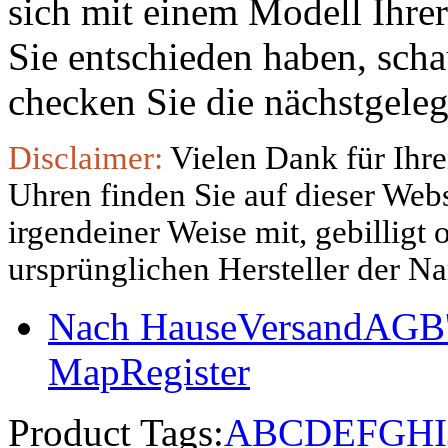
sich mit einem Modell Ihre
Sie entschieden haben, sch
checken Sie die nächstgeleg
Disclaimer:
Vielen Dank für Ihre
Uhren finden Sie auf dieser Websi
irgendeiner Weise mit, gebilligt
ursprünglichen Hersteller der N
Nach Hause
Versand
AGB'
Map
Register
Product Tags:
A
B
C
D
E
F
G
H
I