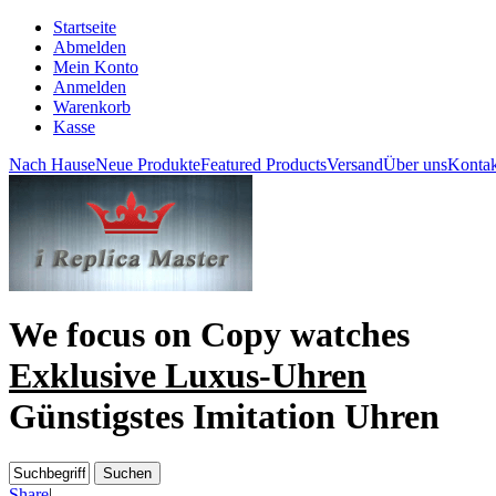
Startseite
Abmelden
Mein Konto
Anmelden
Warenkorb
Kasse
Nach Hause
Neue Produkte
Featured Products
Versand
Über uns
Kontak
We focus on
Copy watches
Exklusive Luxus-Uhren
Günstigstes Imitation Uhren
Share
|