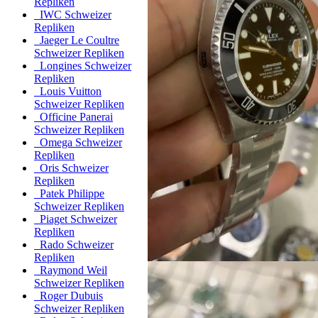
Repliken
IWC Schweizer
Repliken
Jaeger Le Coultre
Schweizer Repliken
Longines Schweizer
Repliken
Louis Vuitton
Schweizer Repliken
Officine Panerai
Schweizer Repliken
Omega Schweizer
Repliken
Oris Schweizer
Repliken
Patek Philippe
Schweizer Repliken
Piaget Schweizer
Repliken
Rado Schweizer
Repliken
Raymond Weil
Schweizer Repliken
Roger Dubuis
Schweizer Repliken