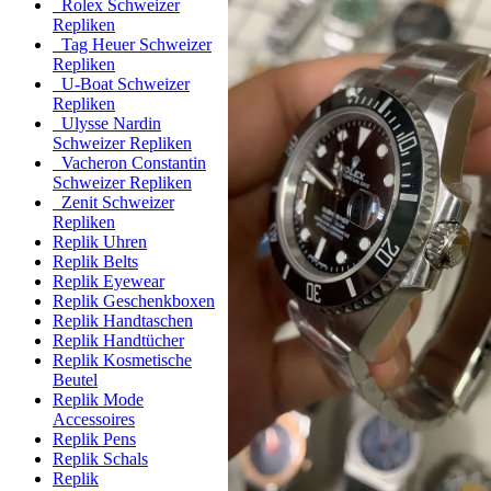
Rolex Schweizer
Repliken
Tag Heuer Schweizer
Repliken
U-Boat Schweizer
Repliken
Ulysse Nardin
Schweizer Repliken
Vacheron Constantin
Schweizer Repliken
Zenit Schweizer
Repliken
Replik Uhren
Replik Belts
Replik Eyewear
Replik Geschenkboxen
Replik Handtaschen
Replik Handtücher
Replik Kosmetische
Beutel
Replik Mode
Accessoires
Replik Pens
Replik Schals
Replik