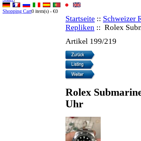
Shopping Cart
0
item(s) -
€0
Startseite
::
Schweizer 
Repliken
:: Rolex Subm
Artikel 199/219
Rolex Submarine
Uhr