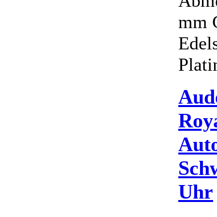
Abme
mm G
Edels
Plati
Aud
Roy
Aut
Schw
Uhr