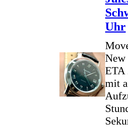
Schw
Uhr
Move
New 
ETA 
mit 
Aufz
Stun
Seku