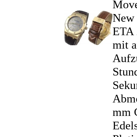
Move
New 
ETA 
mit 
Aufz
Stun
Seku
Abme
mm G
Edels