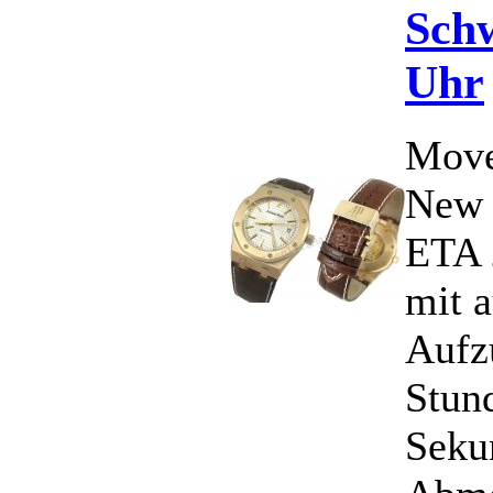
Schw
Uhr
Move
New 
ETA 
mit 
Aufz
Stun
Seku