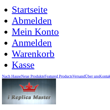
Startseite
Abmelden
Mein Konto
Anmelden
Warenkorb
Kasse
Nach Hause
Neue Produkte
Featured Products
Versand
Über uns
Kontak