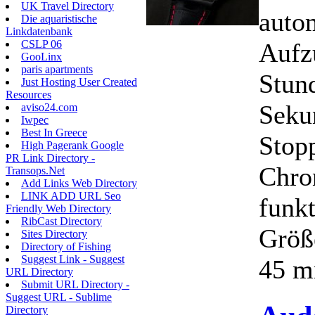
UK Travel Directory
auto
Die aquaristische
Linkdatenbank
Aufz
CSLP 06
GooLinx
paris apartments
Stun
Just Hosting User Created
Resources
Seku
aviso24.com
Iwpec
Best In Greece
Stop
High Pagerank Google
PR Link Directory -
Chro
Transops.Net
Add Links Web Directory
LINK ADD URL Seo
funkt
Friendly Web Directory
RibCast Directory
Größ
Sites Directory
Directory of Fishing
Suggest Link - Suggest
45 m
URL Directory
Submit URL Directory -
Suggest URL - Sublime
Directory