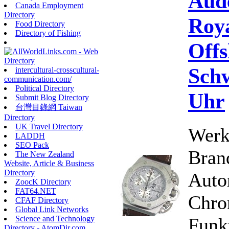
Aud
Canada Employment
Directory
Roy
Food Directory
Directory of Fishing
Offs
Schw
intercultural-crosscultural-
communication.com/
Political Directory
Uhr
Submit Blog Directory
台灣目錄網 Taiwan
Directory
UK Travel Directory
Werk
LADDH
SEO Pack
Bran
The New Zealand
Website, Article & Business
Directory
Auto
ZoocK Directory
FAT64.NET
Chro
CFAF Directory
Global Link Networks
Funk
Science and Technology
Directory - AtomDir.com