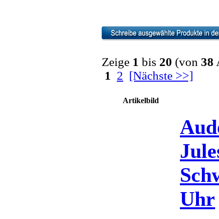
Zeige
1
bis
20
(von
38
A
1
2
[Nächste >>]
Artikelbild
Aud
Jul
Schw
Uhr