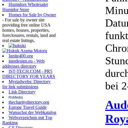
Humidors Wholesaler
Minu
Humidor Store
Homes for Sale by Owner
Datu
- For sale by owner site
providing free online USA
homes, houses, properties,
funk
foreclosures, rentals, land and
real estate listings.
Chro
Ignite400.org
Stund
inredesign.eu - Web
addresses directory
durc
IST-TECH.COM - PR5
DIRECTORY FOR YEARS
Myriadwebs: Directory
bei 2
for link submissions
Link Directory
RoMedia
Aud
thecharitydirectory.org
Europe Travel Guide
Watsuchst der Webkatalog
Roy
Webverzeichnis mit Top
Ranking
GF Directory