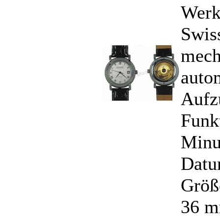
Werk
Swis
mech
auto
Aufz
Funk
Minu
Datu
Größ
36 m