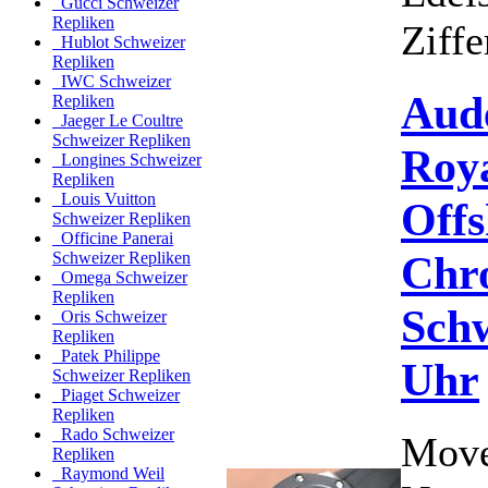
Gucci Schweizer
Repliken
Ziffe
Hublot Schweizer
Repliken
IWC Schweizer
Aud
Repliken
Jaeger Le Coultre
Schweizer Repliken
Roy
Longines Schweizer
Repliken
Louis Vuitton
Offs
Schweizer Repliken
Officine Panerai
Chr
Schweizer Repliken
Omega Schweizer
Repliken
Schw
Oris Schweizer
Repliken
Patek Philippe
Uhr
Schweizer Repliken
Piaget Schweizer
Repliken
Rado Schweizer
Move
Repliken
Raymond Weil