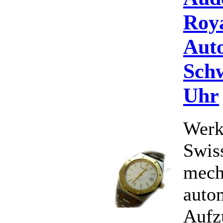
Roy
Aut
Schw
Uhr
Werk
Swis
mech
auto
Aufz