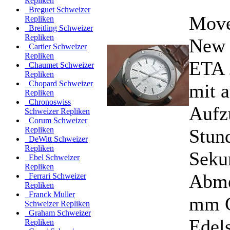
Repliken
Breguet Schweizer
Move
Repliken
Breitling Schweizer
Repliken
New 
Cartier Schweizer
Repliken
ETA 
Chaumet Schweizer
Repliken
Chopard Schweizer
mit 
Repliken
Chronoswiss
Aufz
Schweizer Repliken
Corum Schweizer
Stun
Repliken
DeWitt Schweizer
Repliken
Seku
Ebel Schweizer
Repliken
Abme
Ferrari Schweizer
Repliken
Franck Muller
mm G
Schweizer Repliken
Graham Schweizer
Edel
Repliken