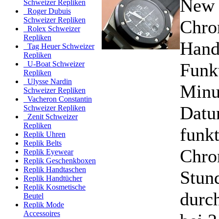
New 
Schweizer Repliken
Roger Dubuis
Schweizer Repliken
Chro
Rolex Schweizer
Repliken
Hand
Tag Heuer Schweizer
Repliken
Funk
U-Boat Schweizer
Repliken
Ulysse Nardin
Minu
Schweizer Repliken
Vacheron Constantin
Datu
Schweizer Repliken
Zenit Schweizer
Repliken
funk
Replik Uhren
Replik Belts
Chro
Replik Eyewear
Replik Geschenkboxen
Replik Handtaschen
Stund
Replik Handtücher
Replik Kosmetische
durc
Beutel
Replik Mode
Accessoires