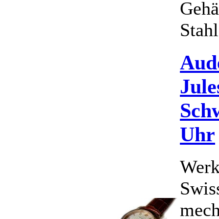
Gehäu
Stahl.
Aud
Jul
Schw
Uhr
Werk
Swis
mech