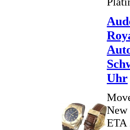
Plati
Aud
Roy
Aut
Schw
Uhr
Move
New 
ETA 