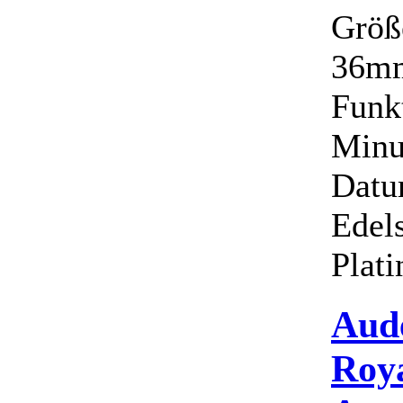
Größ
36mm
Funk
Minu
Datu
Edels
Plati
Aud
Roy