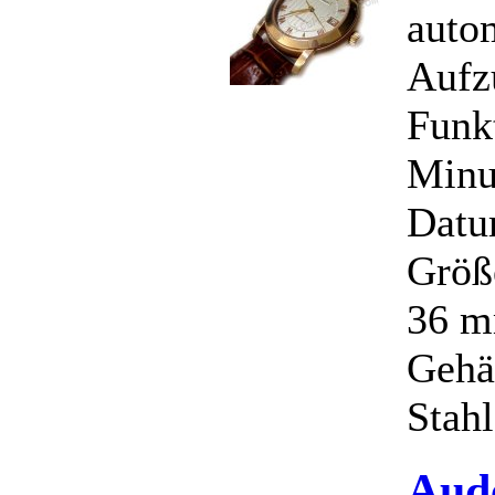
auto
Aufz
Funk
Minu
Datu
Größ
36 m
Gehäu
Stahl
Aud