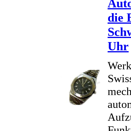
Auto
die
Schw
Uhr
Werk
Swis
mech
auto
Aufz
Funk