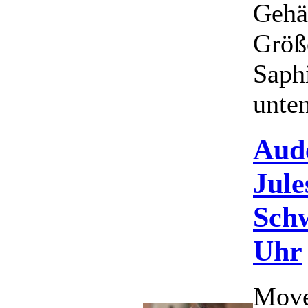
Gehä
Größ
Saph
unten
Aud
Jul
Schw
Uhr
Move