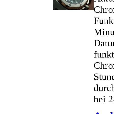
Chro
Funk
Minu
Datu
funk
Chro
Stund
durc
bei 2