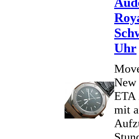
Aud
Roy
Schw
Uhr
Move
New 
ETA 
mit 
Aufz
Stun