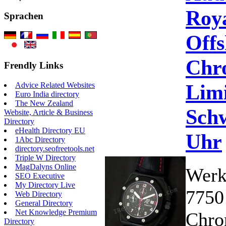
Roy
Sprachen
Offs
Chr
Frendly Links
Limi
Advice Related Websites
Euro India directory
The New Zealand
Schw
Website, Article & Business
Directory
eHealth Directory EU
Uhr
1Abc Directory
directory.seofreetools.net
Triple W Directory
MagDalyns Online
Werk
SEO Executive
My Directory Live
7750
Web Directory
General Directory
Net Knowledge Premium
Chro
Directory