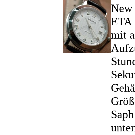
New 
ETA 
mit 
Aufz
Stun
Seku
Gehä
Größ
Saph
unten