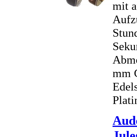
mit 
Aufz
Stun
Seku
Abme
mm G
Edels
Plati
Aud
Jul