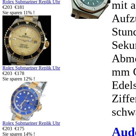
mit 
Rolex Submariner Replik Uhr
€203
€181
Sie sparen 11% !
Aufz
Stun
Seku
Abme
mm G
Rolex Submariner Replik Uhr
€203
€178
Sie sparen 12% !
Edels
Ziffe
schwa
Rolex Submariner Replik Uhr
Aud
€203
€175
Sie sparen 14% !