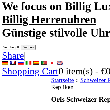
We focus on
Billig L
Billig Herrenuhren
Günstige stilvolle Uh
Share
|
Shopping Cart
0
item(s) -
€
Startseite
::
Schweizer 
Repliken
Oris Schweizer Rep