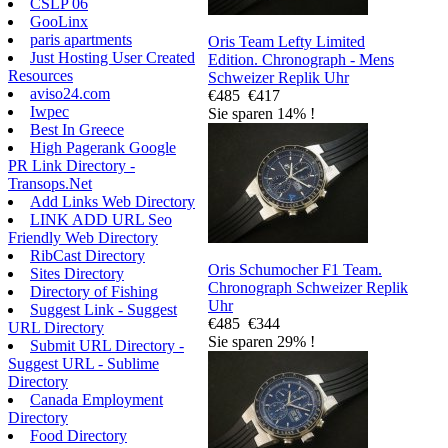
CSLP 06
GooLinx
paris apartments
Oris Team Lefty Limited
Just Hosting User Created
Edition. Chronograph - Mens
Resources
Schweizer Replik Uhr
aviso24.com
€485
€417
Iwpec
Sie sparen 14% !
Best In Greece
High Pagerank Google
PR Link Directory -
Transops.Net
Add Links Web Directory
LINK ADD URL Seo
Friendly Web Directory
RibCast Directory
Oris Schumocher F1 Team.
Sites Directory
Chronograph Schweizer Replik
Directory of Fishing
Uhr
Suggest Link - Suggest
€485
€344
URL Directory
Sie sparen 29% !
Submit URL Directory -
Suggest URL - Sublime
Directory
Canada Employment
Directory
Food Directory