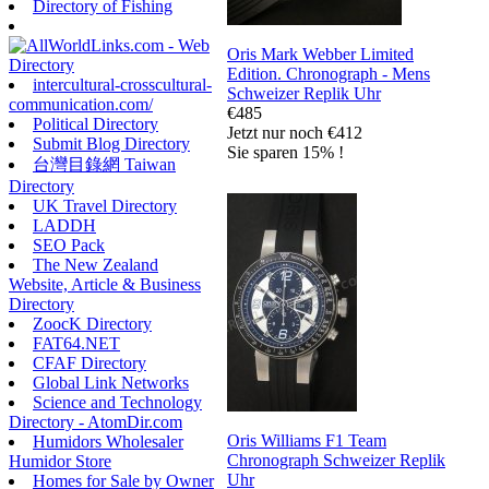
Directory of Fishing
Oris Mark Webber Limited
Edition. Chronograph - Mens
intercultural-crosscultural-
Schweizer Replik Uhr
communication.com/
€485
Political Directory
Jetzt nur noch €412
Submit Blog Directory
Sie sparen 15% !
台灣目錄網 Taiwan
Directory
UK Travel Directory
LADDH
SEO Pack
The New Zealand
Website, Article & Business
Directory
ZoocK Directory
FAT64.NET
CFAF Directory
Global Link Networks
Science and Technology
Directory - AtomDir.com
Oris Williams F1 Team
Humidors Wholesaler
Chronograph Schweizer Replik
Humidor Store
Uhr
Homes for Sale by Owner