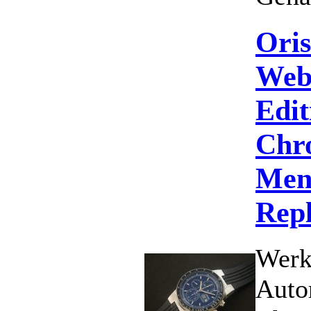
Ori
Web
Edit
Chr
Men
Rep
Werk
Auto