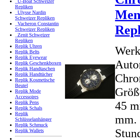
U-Boat Schweizer
Repliken
Men
Ulysse Nardin
Schweizer Repliken
Vacheron Constantin
Rep
Schweizer Repliken
Zenit Schweizer
Repliken
Replik Uhren
Werk
Replik Belts
Replik Eyewear
Auto
Replik Geschenkboxen
Replik Handtaschen
Chro
Replik Handtücher
Replik Kosmetische
Beutel
Größ
Replik Mode
Accessoires
45 m
Replik Pens
Replik Schals
Replik
mm. 
Schlüsselanhänger
Replik Schmuck
Stun
Replik Wallets