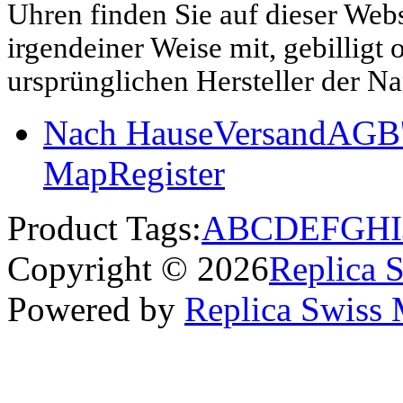
Uhren finden Sie auf dieser Websi
irgendeiner Weise mit, gebilligt
ursprünglichen Hersteller der N
Nach Hause
Versand
AGB'
Map
Register
Product Tags:
A
B
C
D
E
F
G
H
I
Copyright © 2026
Replica 
Powered by
Replica Swiss