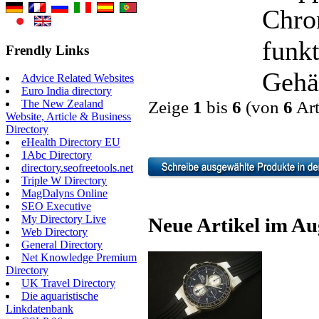
Chro
funkt
Frendly Links
Gehäu
Advice Related Websites
Euro India directory
The New Zealand
Zeige
1
bis
6
(von
6
Art
Website, Article & Business
Directory
eHealth Directory EU
1Abc Directory
directory.seofreetools.net
Triple W Directory
MagDalyns Online
SEO Executive
My Directory Live
Neue Artikel im Au
Web Directory
General Directory
Net Knowledge Premium
Directory
UK Travel Directory
Die aquaristische
Linkdatenbank