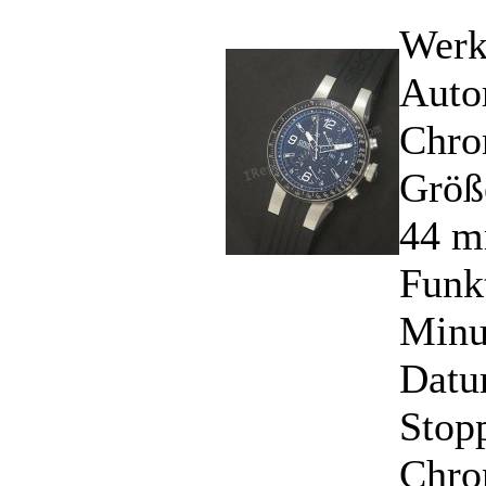
Werk
Auto
Chro
Größ
44 m
Funk
Minu
Datu
Stop
Chro