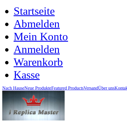
Startseite
Abmelden
Mein Konto
Anmelden
Warenkorb
Kasse
Nach Hause
Neue Produkte
Featured Products
Versand
Über uns
Kontak