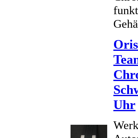
funkt
Gehäu
Oris
Tea
Chr
Schw
Uhr
Werk