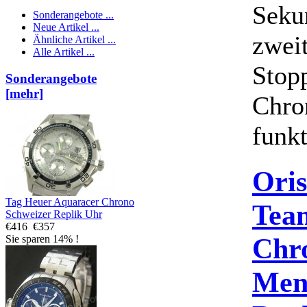
Seku
Sonderangebote ...
Neue Artikel ...
zweit
Ähnliche Artikel ...
Alle Artikel ...
Stop
Sonderangebote
[mehr]
Chro
funkt
Oris
Tag Heuer Aquaracer Chrono
Tea
Schweizer Replik Uhr
€416
€357
Chr
Sie sparen 14% !
Men