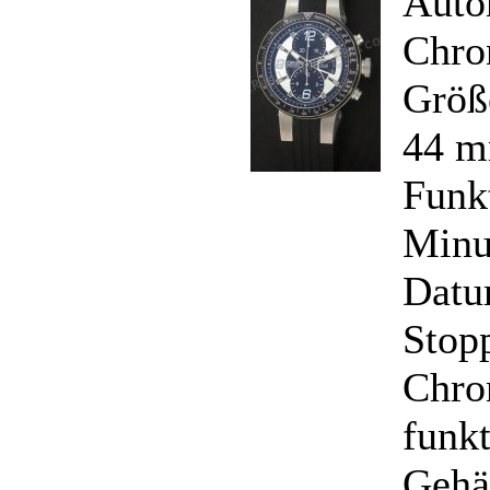
Auto
Chro
Größ
44 m
Funk
Minu
Datu
Stop
Chro
funkt
Gehäu