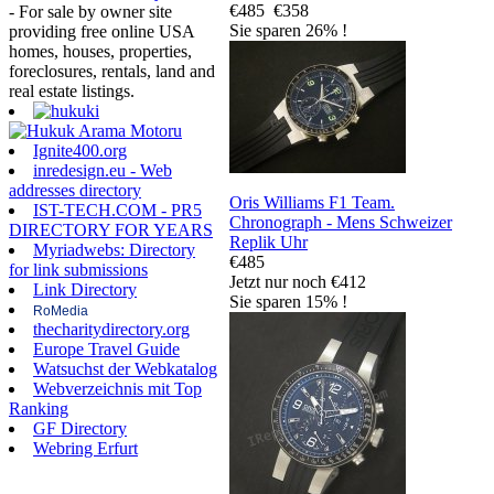
€485
€358
- For sale by owner site
Sie sparen 26% !
providing free online USA
homes, houses, properties,
foreclosures, rentals, land and
real estate listings.
Ignite400.org
inredesign.eu - Web
addresses directory
Oris Williams F1 Team.
IST-TECH.COM - PR5
Chronograph - Mens Schweizer
DIRECTORY FOR YEARS
Replik Uhr
Myriadwebs: Directory
€485
for link submissions
Jetzt nur noch €412
Link Directory
Sie sparen 15% !
RoMedia
thecharitydirectory.org
Europe Travel Guide
Watsuchst der Webkatalog
Webverzeichnis mit Top
Ranking
GF Directory
Webring Erfurt