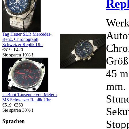
Rep
Werk
Auto
Tag Heuer SLR Mercedes-
Benz. Chronograph
Chro
Schweizer Replik Uhr
€519
€420
Sie sparen 19% !
Größ
45 m
mm. 
U-Boot Tausende von Metern
Stun
MS Schweizer Replik Uhr
€519
€363
Seku
Sie sparen 30% !
Stop
Sprachen