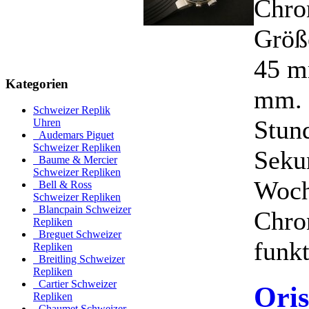
Chro
Größ
45 m
Kategorien
mm. 
Schweizer Replik
Stun
Uhren
Audemars Piguet
Schweizer Repliken
Seku
Baume & Mercier
Schweizer Repliken
Woch
Bell & Ross
Schweizer Repliken
Blancpain Schweizer
Chro
Repliken
Breguet Schweizer
funkt
Repliken
Breitling Schweizer
Repliken
Cartier Schweizer
Ori
Repliken
Chaumet Schweizer