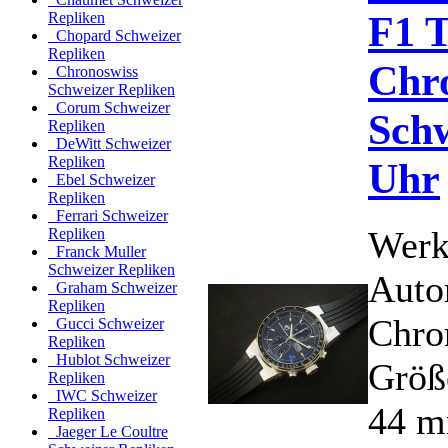
F1 
Repliken
Chopard Schweizer
Repliken
Chr
Chronoswiss
Schweizer Repliken
Corum Schweizer
Schw
Repliken
DeWitt Schweizer
Repliken
Uhr
Ebel Schweizer
Repliken
Ferrari Schweizer
Werk
Repliken
Franck Muller
Schweizer Repliken
Auto
Graham Schweizer
Repliken
Chro
Gucci Schweizer
Repliken
Hublot Schweizer
Größ
Repliken
IWC Schweizer
44 m
Repliken
Jaeger Le Coultre