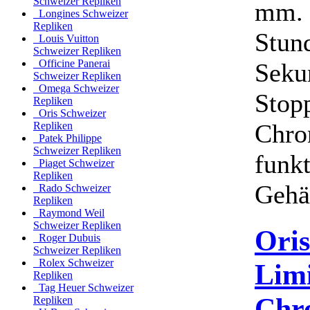
Schweizer Repliken
mm. 
Longines Schweizer
Repliken
Stun
Louis Vuitton
Schweizer Repliken
Officine Panerai
Seku
Schweizer Repliken
Omega Schweizer
Stop
Repliken
Oris Schweizer
Chro
Repliken
Patek Philippe
Schweizer Repliken
funkt
Piaget Schweizer
Repliken
Gehäu
Rado Schweizer
Repliken
Raymond Weil
Schweizer Repliken
Oris
Roger Dubuis
Schweizer Repliken
Rolex Schweizer
Limi
Repliken
Tag Heuer Schweizer
Chr
Repliken