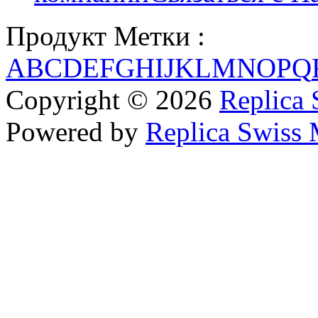
Продукт Метки :
A
B
C
D
E
F
G
H
I
J
K
L
M
N
O
P
Q
Copyright © 2026
Replica 
Powered by
Replica Swiss