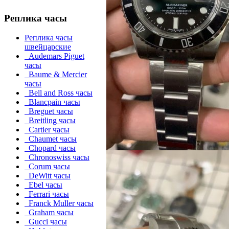
Реплика часы
Реплика часы
швейцарские
Audemars Piguet
часы
Baume & Mercier
часы
Bell and Ross часы
Blancpain часы
Breguet часы
Breitling часы
Cartier часы
Chaumet часы
Chopard часы
Chronoswiss часы
Corum часы
DeWitt часы
Ebel часы
Ferrari часы
Franck Muller часы
Graham часы
Gucci часы