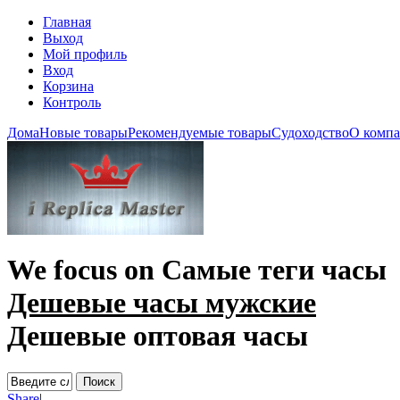
Главная
Выход
Мой профиль
Вход
Корзина
Контроль
Дома
Новые товары
Рекомендуемые товары
Судоходство
О комп
We focus on
Самые теги часы
Дешевые часы мужские
Дешевые оптовая часы
Share
|