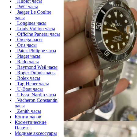
Hublot часы
IWC часы
Jaeger Le Coultre
часы
Longines часы
Louis Vuitton часы
Officine Panerai часы
Omega часы
Oris часы
Patek Philippe часы
Piaget часы
Rado часы
Raymond Weil часы
Roger Dubuis часы
Rolex часы
Tag Heuer часы
U-Boat часы
Ulysse Nardin часы
Vacheron Constantin
часы
Zenith часы
Копии часов
Косметические
Пакеты
Модные аксессуары