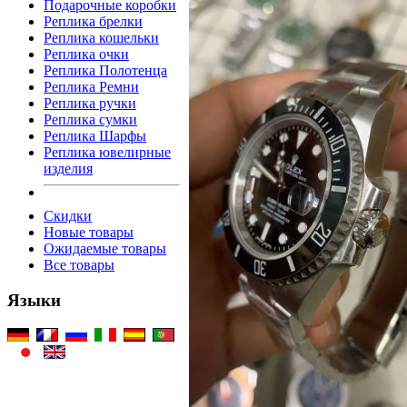
Подарочные коробки
Реплика брелки
Реплика кошельки
Реплика очки
Реплика Полотенца
Реплика Ремни
Реплика ручки
Реплика сумки
Реплика Шарфы
Реплика ювелирные
изделия
Скидки
Новые товары
Ожидаемые товары
Все товары
Языки