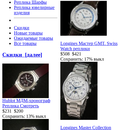
Реплика Шарфы
Реплика ювелирные
изделия
Скидки
Новые товары
Ожидаемые товары
Longines Мастер GMT. Swiss
Все товары
Watch реплики
$508
$421
Скидки [далее]
Сохранить: 17% выкл
Hublot МДМ-хронограф
Реплика Смотреть
$231
$200
Сохранить: 13% выкл
Longines Master Collection