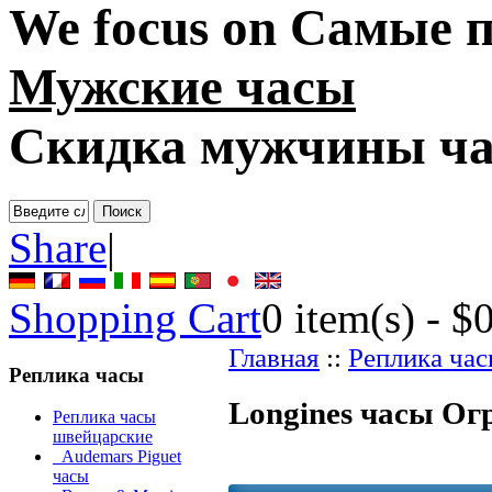
We focus on
Самые п
Мужские часы
Скидка мужчины ч
Share
|
Shopping Cart
0
item(s) -
$
Главная
::
Реплика ча
Реплика часы
Longines часы Ог
Реплика часы
швейцарские
Audemars Piguet
часы