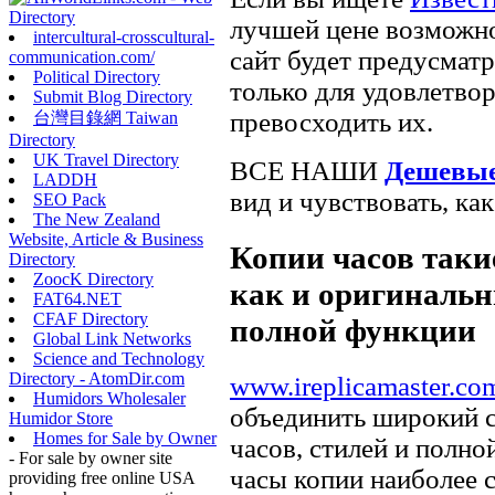
лучшей цене возможн
intercultural-crosscultural-
сайт будет предусматр
communication.com/
Political Directory
только для удовлетво
Submit Blog Directory
превосходить их.
台灣目錄網 Taiwan
Directory
UK Travel Directory
ВСЕ НАШИ
Дешевые
LADDH
вид и чувствовать, ка
SEO Pack
The New Zealand
Website, Article & Business
Копии часов такие
Directory
ZoocK Directory
как и оригинальн
FAT64.NET
CFAF Directory
полной функции
Global Link Networks
Science and Technology
Directory - AtomDir.com
www.ireplicamaster.co
Humidors Wholesaler
объединить широкий 
Humidor Store
Homes for Sale by Owner
часов, стилей и полно
- For sale by owner site
часы копии наиболее 
providing free online USA