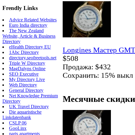
Frendly Links
Advice Related Websites
Euro India directory
The New Zealand
Website, Article & Business
Directory
eHealth Directory EU
Longines Мастер GMT.
1Abc Directory
$508
directory.seofreetools.net
Triple W Directory
Продажа: $432
MagDalyns Online
Сохранить: 15% выкл
SEO Executive
My Directory Live
Web Directory
General Directory
Net Knowledge Premium
Месячные скидки
Directory
UK Travel Directory
Die aquaristische
Linkdatenbank
CSLP 06
GooLinx
paris apartments