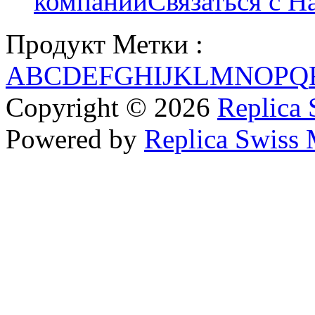
компании
Связаться с Н
Продукт Метки :
A
B
C
D
E
F
G
H
I
J
K
L
M
N
O
P
Q
Copyright © 2026
Replica 
Powered by
Replica Swiss