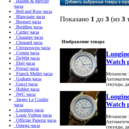
Baume & Mercier
часы
Bell and Ross часы
Blancpain часы
Показано
1
до
3
(из
3
т
Breguet часы
Breitling часы
Cartier часы
Chaumet часы
Изображение товара
Chopard часы
Chronoswiss часы
Longin
Corum часы
DeWitt часы
Watch 
Ebel часы
Ferrari часы
Franck Muller часы
Механизм:
Graham часы
Автоматиче
Gucci часы
секунды, да
Hublot часы
IWC часы
Longin
Jaeger Le Coultre
Watch 
часы
Longines часы
Louis Vuitton часы
Механизм:
Officine Panerai часы
Автоматиче
Omega часы
секунды, да