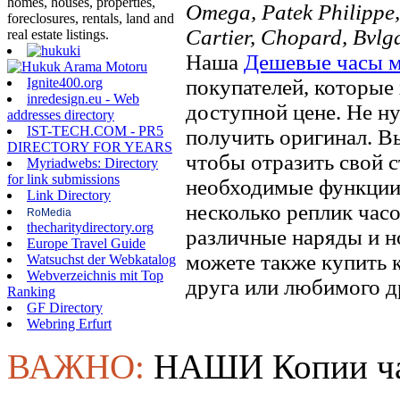
homes, houses, properties,
Omega, Patek Philippe, 
foreclosures, rentals, land and
Cartier, Chopard, Bvlg
real estate listings.
Наша
Дешевые часы 
Ignite400.org
покупателей, которые 
inredesign.eu - Web
доступной цене. Не ну
addresses directory
IST-TECH.COM - PR5
получить оригинал. В
DIRECTORY FOR YEARS
чтобы отразить свой ​​
Myriadwebs: Directory
for link submissions
необходимые функции.
Link Directory
несколько реплик часо
RoMedia
thecharitydirectory.org
различные наряды и н
Europe Travel Guide
можете также купить к
Watsuchst der Webkatalog
Webverzeichnis mit Top
друга или любимого д
Ranking
GF Directory
Webring Erfurt
ВАЖНО:
НАШИ Копии ча