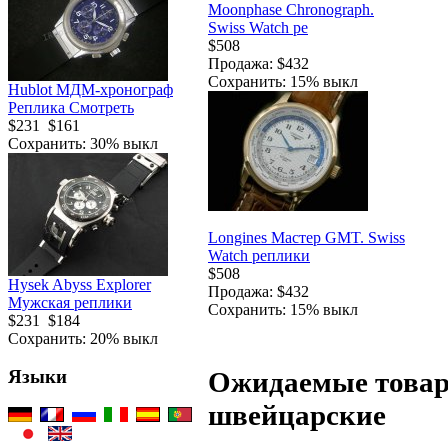
Moonphase Chronograph.
Swiss Watch ре
$508
Продажа: $432
Сохранить: 15% выкл
Hublot МДМ-хронограф
Реплика Смотреть
$231
$161
Сохранить: 30% выкл
Longines Мастер GMT. Swiss
Watch реплики
$508
Hysek Abyss Explorer
Продажа: $432
Мужская реплики
Сохранить: 15% выкл
$231
$184
Сохранить: 20% выкл
Ожидаемые товар
Языки
швейцарские