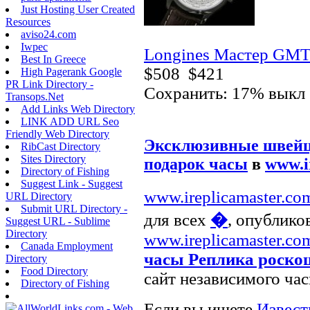
Just Hosting User Created
Resources
aviso24.com
Iwpec
Longines Мастер GMT.
Best In Greece
$508
$421
High Pagerank Google
PR Link Directory -
Сохранить: 17% выкл
Transops.Net
Add Links Web Directory
LINK ADD URL Seo
Friendly Web Directory
Эксклюзивные швейц
RibCast Directory
Sites Directory
подарок часы
в
www.i
Directory of Fishing
Suggest Link - Suggest
www.ireplicamaster.co
URL Directory
Submit URL Directory -
для всех
�
, опублико
Suggest URL - Sublime
Directory
www.ireplicamaster.co
Canada Employment
часы Реплика роско
Directory
Food Directory
сайт независимого час
Directory of Fishing
Если вы ищете
Извест