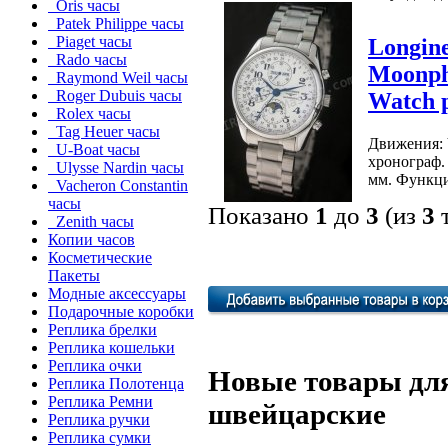
Oris часы
Patek Philippe часы
Piaget часы
Longine
Rado часы
Moonph
Raymond Weil часы
Roger Dubuis часы
Watch 
Rolex часы
Tag Heuer часы
Движения: 
U-Boat часы
хронограф. 
Ulysse Nardin часы
мм. Функци
Vacheron Constantin
часы
Показано
1
до
3
(из
3
т
Zenith часы
Копии часов
Косметические
Пакеты
Модные аксессуары
Подарочные коробки
Реплика брелки
Реплика кошельки
Реплика очки
Новые товары для
Реплика Полотенца
Реплика Ремни
швейцарские
Реплика ручки
Реплика сумки