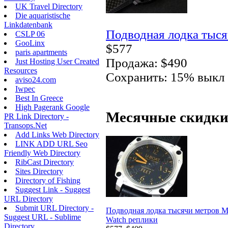
UK Travel Directory
Die aquaristische
Linkdatenbank
Подводная лодка тысяч
CSLP 06
GooLinx
$577
paris apartments
Продажа: $490
Just Hosting User Created
Resources
Сохранить: 15% выкл
aviso24.com
Iwpec
Best In Greece
High Pagerank Google
Месячные скидки
PR Link Directory -
Transops.Net
Add Links Web Directory
LINK ADD URL Seo
Friendly Web Directory
RibCast Directory
Sites Directory
Directory of Fishing
Suggest Link - Suggest
URL Directory
Submit URL Directory -
Подводная лодка тысячи метров M
Suggest URL - Sublime
Watch реплики
Directory