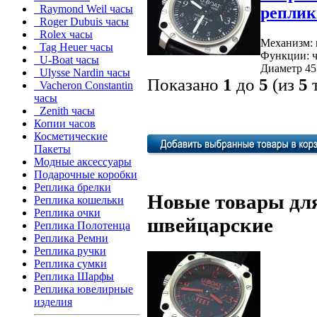
Raymond Weil часы
реплик
Roger Dubuis часы
Rolex часы
Механизм: 
Tag Heuer часы
Функции: ч
U-Boat часы
Диаметр 45 
Ulysse Nardin часы
Показано
1
до
5
(из
5
т
Vacheron Constantin
часы
Zenith часы
Копии часов
Косметические
Пакеты
Модные аксессуары
Подарочные коробки
Реплика брелки
Новые товары для
Реплика кошельки
Реплика очки
швейцарские
Реплика Полотенца
Реплика Ремни
Реплика ручки
Реплика сумки
Реплика Шарфы
Реплика ювелирные
изделия