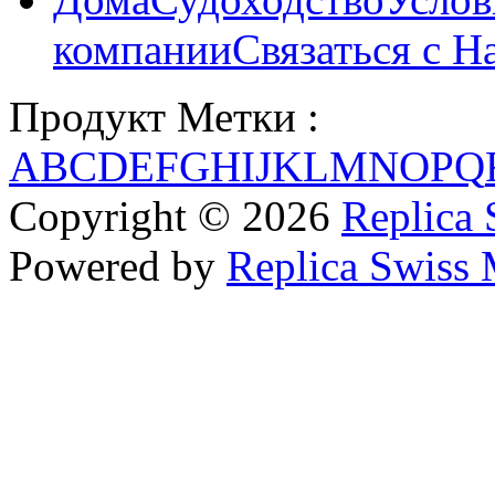
компании
Связаться с Н
Продукт Метки :
A
B
C
D
E
F
G
H
I
J
K
L
M
N
O
P
Q
Copyright © 2026
Replica 
Powered by
Replica Swiss