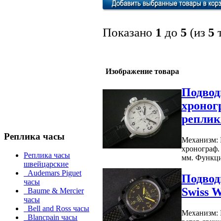
Показано
1
до
5
(из
5
т
Изображение товара
Подвод
хроног
реплик
Реплика часы
Механизм: 
хронограф. 
Реплика часы
мм. Функци
швейцарские
Audemars Piguet
Подвод
часы
Swiss 
Baume & Mercier
часы
Bell and Ross часы
Механизм: 
Blancpain часы