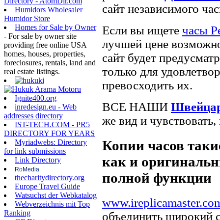
Directory - AtomDir.com
сайт независимого час
Humidors Wholesaler
Humidor Store
Homes for Sale by Owner
Если вы ищете
часы Р
- For sale by owner site
лучшей цене возможн
providing free online USA
homes, houses, properties,
сайт будет предусматр
foreclosures, rentals, land and
только для удовлетво
real estate listings.
превосходить их.
Ignite400.org
ВСЕ НАШИ
Швейцар
inredesign.eu - Web
addresses directory
же вид и чувствовать,
IST-TECH.COM - PR5
DIRECTORY FOR YEARS
Копии часов такие
Myriadwebs: Directory
for link submissions
как и оригинальн
Link Directory
RoMedia
полной функции
thecharitydirectory.org
Europe Travel Guide
Watsuchst der Webkatalog
www.ireplicamaster.co
Webverzeichnis mit Top
Ranking
объединить широкий 