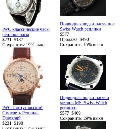
Подводная лодка тысяч ног.
Swiss Watch реплики
IWC классические часы
$577
реплика часы
Продажа: $490
$231
$187
Сохранить: 15% выкл
Сохранить: 19% выкл
Подводная лодка тысячи
метров MS. Swiss Watch
IWC Португальский
реплики
Смотреть Реплика
$577
$409
Datograph
Сохранить: 29% выкл
$231
$198
Сохранить: 14% выкл