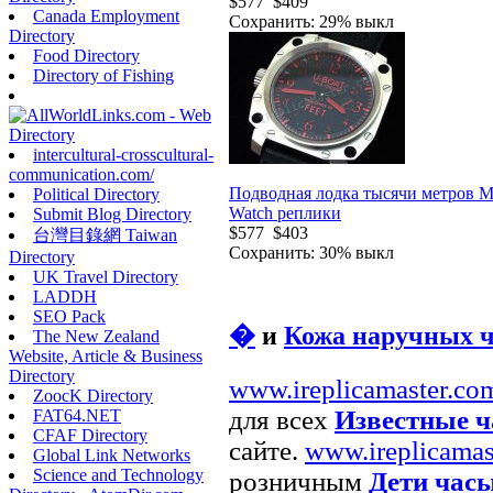
$577
$409
Canada Employment
Сохранить: 29% выкл
Directory
Food Directory
Directory of Fishing
intercultural-crosscultural-
communication.com/
Подводная лодка тысячи метров M
Political Directory
Watch реплики
Submit Blog Directory
$577
$403
台灣目錄網 Taiwan
Сохранить: 30% выкл
Directory
UK Travel Directory
LADDH
SEO Pack
�
и
Кожа наручных ч
The New Zealand
Website, Article & Business
Directory
www.ireplicamaster.co
ZoocK Directory
для всех
Известные 
FAT64.NET
CFAF Directory
сайте.
www.ireplicamas
Global Link Networks
Science and Technology
розничным
Дети час