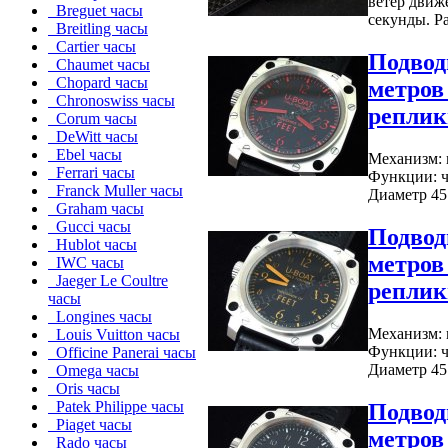
ветер движ
Breguet часы
секунды. Ра
Breitling часы
Cartier часы
Подвод
Chaumet часы
Chopard часы
метров
Chronoswiss часы
реплик
Corum часы
DeWitt часы
Ebel часы
Механизм: 
Ferrari часы
Функции: ч
Franck Muller часы
Диаметр 45 
Graham часы
Gucci часы
Подвод
Hublot часы
метров
IWC часы
Jaeger Le Coultre
реплик
часы
Longines часы
Механизм: 
Louis Vuitton часы
Функции: ч
Officine Panerai часы
Диаметр 45 
Omega часы
Oris часы
Patek Philippe часы
Подвод
Piaget часы
метров
Rado часы