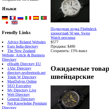
Языки
Подводная лодка Flightdeck
Frendly Links
хронограф 50 мм. Swiss
Watch реплики
$577
Advice Related Websites
Продажа: $490
Euro India directory
Сохранить: 15% выкл
The New Zealand
Website, Article & Business
Directory
eHealth Directory EU
Ожидаемые товар
1Abc Directory
directory.seofreetools.net
швейцарские
Triple W Directory
MagDalyns Online
SEO Executive
My Directory Live
Web Directory
General Directory
Net Knowledge Premium
Directory