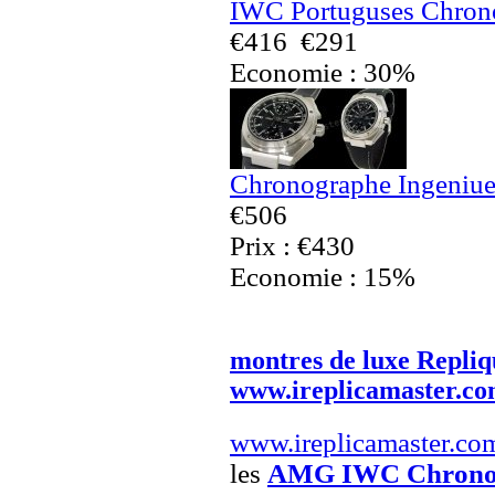
IWC Portuguses Chrono
€416
€291
Economie : 30%
Chronographe Ingeniue
€506
Prix : €430
Economie : 15%
montres de luxe Repliq
www.ireplicamaster.c
www.ireplicamaster.co
les
AMG IWC Chronogr