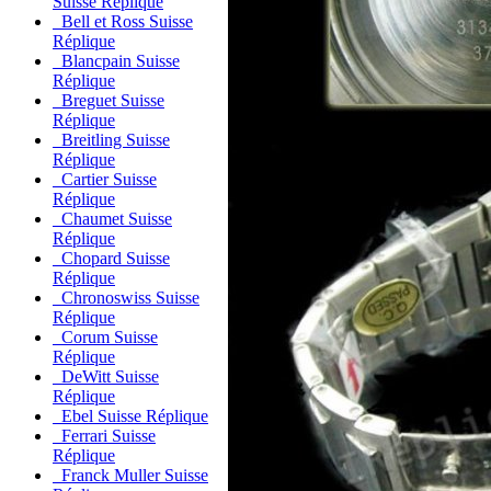
Suisse Réplique
Bell et Ross Suisse
Réplique
Blancpain Suisse
Réplique
Breguet Suisse
Réplique
Breitling Suisse
Réplique
Cartier Suisse
Réplique
Chaumet Suisse
Réplique
Chopard Suisse
Réplique
Chronoswiss Suisse
Réplique
Corum Suisse
Réplique
DeWitt Suisse
Réplique
Ebel Suisse Réplique
Ferrari Suisse
Réplique
Franck Muller Suisse