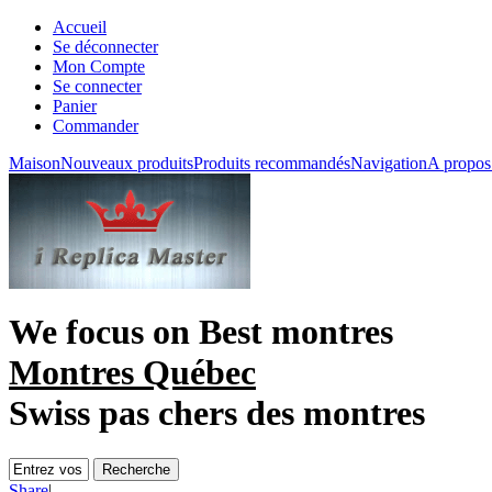
Accueil
Se déconnecter
Mon Compte
Se connecter
Panier
Commander
Maison
Nouveaux produits
Produits recommandés
Navigation
A propos
We focus on
Best montres
Montres Québec
Swiss pas chers des montres
Share
|