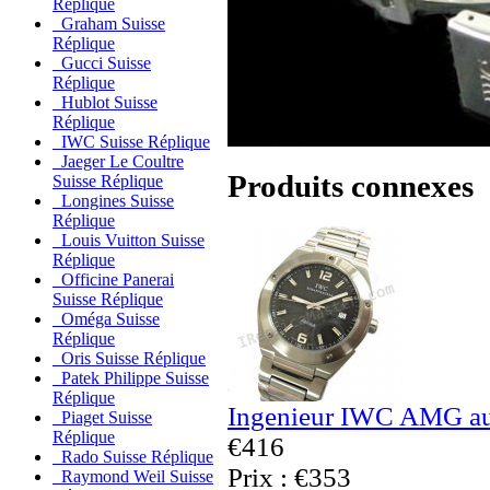
Réplique
Graham Suisse
Réplique
Gucci Suisse
Réplique
Hublot Suisse
Réplique
IWC Suisse Réplique
Jaeger Le Coultre
Produits connexes
Suisse Réplique
Longines Suisse
Réplique
Louis Vuitton Suisse
Réplique
Officine Panerai
Suisse Réplique
Oméga Suisse
Réplique
Oris Suisse Réplique
Patek Philippe Suisse
Réplique
Ingenieur IWC AMG au
Piaget Suisse
Réplique
€416
Rado Suisse Réplique
Prix : €353
Raymond Weil Suisse