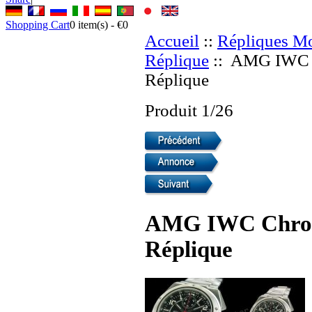
Shopping Cart
0
item(s) -
€0
Accueil
::
Répliques Mo
Réplique
:: AMG IWC C
Réplique
Produit 1/26
AMG IWC Chrono
Réplique