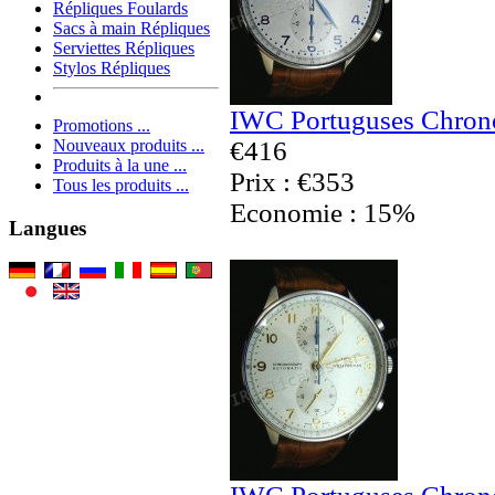
Répliques Foulards
Sacs à main Répliques
Serviettes Répliques
Stylos Répliques
IWC Portuguses Chrono
Promotions ...
€416
Nouveaux produits ...
Produits à la une ...
Prix : €353
Tous les produits ...
Economie : 15%
Langues