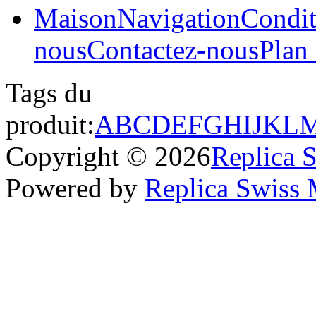
Maison
Navigation
Condit
nous
Contactez-nous
Plan 
Tags du
produit:
A
B
C
D
E
F
G
H
I
J
K
L
Copyright © 2026
Replica 
Powered by
Replica Swiss