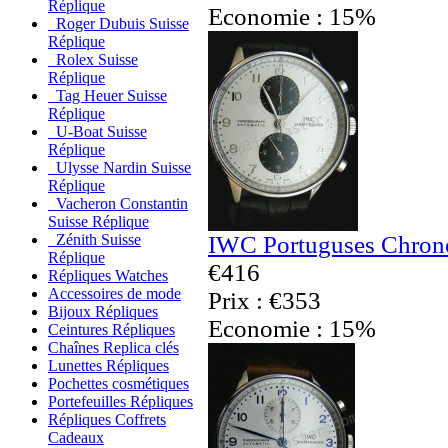
Réplique
Economie : 15%
Roger Dubuis Suisse
Réplique
Rolex Suisse
Réplique
Tag Heuer Suisse
Réplique
U-Boat Suisse
Réplique
Ulysse Nardin Suisse
Réplique
Vacheron Constantin
Suisse Réplique
IWC Portuguses Chrono
Zénith Suisse
Réplique
€416
Répliques Watches
Accessoires de mode
Prix : €353
Bijoux Répliques
Economie : 15%
Ceintures Répliques
Chaînes Replica clés
Lunettes Répliques
Pochettes cosmétiques
Portefeuilles Répliques
Répliques Coffrets
Cadeaux