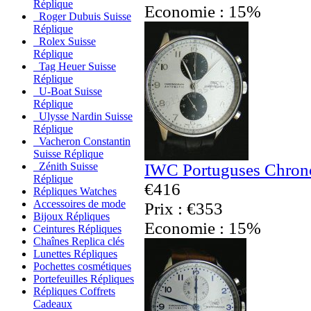
Réplique
Economie : 15%
Roger Dubuis Suisse
Réplique
Rolex Suisse
Réplique
Tag Heuer Suisse
Réplique
U-Boat Suisse
Réplique
Ulysse Nardin Suisse
Réplique
Vacheron Constantin
Suisse Réplique
IWC Portuguses Chrono
Zénith Suisse
Réplique
€416
Répliques Watches
Accessoires de mode
Prix : €353
Bijoux Répliques
Economie : 15%
Ceintures Répliques
Chaînes Replica clés
Lunettes Répliques
Pochettes cosmétiques
Portefeuilles Répliques
Répliques Coffrets
Cadeaux