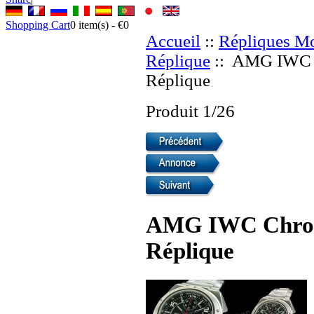
Shopping Cart
0
item(s) -
€0
Accueil
::
Répliques Mo
Réplique
:: AMG IWC C
Réplique
Produit 1/26
AMG IWC Chrono
Réplique