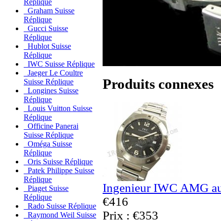
Réplique
Graham Suisse
Réplique
Gucci Suisse
Réplique
Hublot Suisse
Réplique
IWC Suisse Réplique
Jaeger Le Coultre
Produits connexes
Suisse Réplique
Longines Suisse
Réplique
Louis Vuitton Suisse
Réplique
Officine Panerai
Suisse Réplique
Oméga Suisse
Réplique
Oris Suisse Réplique
Patek Philippe Suisse
Réplique
Ingenieur IWC AMG au
Piaget Suisse
Réplique
€416
Rado Suisse Réplique
Prix : €353
Raymond Weil Suisse