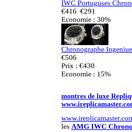
IWC Portuguses Chrono
€416
€291
Economie : 30%
Chronographe Ingeniue
€506
Prix : €430
Economie : 15%
montres de luxe Repliq
www.ireplicamaster.c
www.ireplicamaster.co
les
AMG IWC Chronogr