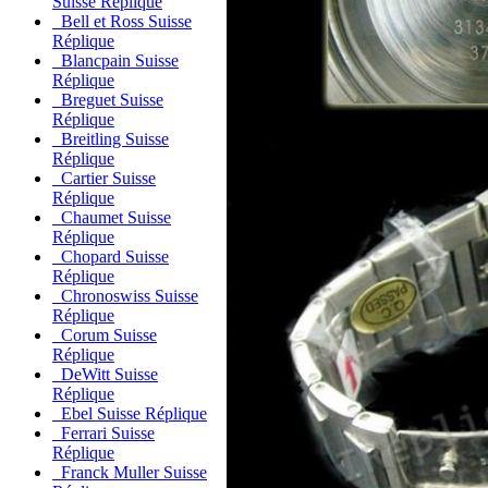
Suisse Réplique
Bell et Ross Suisse
Réplique
Blancpain Suisse
Réplique
Breguet Suisse
Réplique
Breitling Suisse
Réplique
Cartier Suisse
Réplique
Chaumet Suisse
Réplique
Chopard Suisse
Réplique
Chronoswiss Suisse
Réplique
Corum Suisse
Réplique
DeWitt Suisse
Réplique
Ebel Suisse Réplique
Ferrari Suisse
Réplique
Franck Muller Suisse