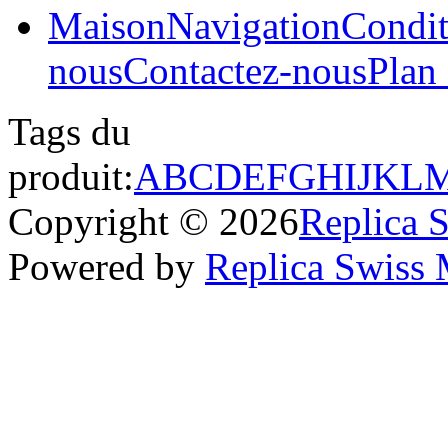
Maison
Navigation
Condit
nous
Contactez-nous
Plan 
Tags du
produit:
A
B
C
D
E
F
G
H
I
J
K
L
Copyright © 2026
Replica 
Powered by
Replica Swiss