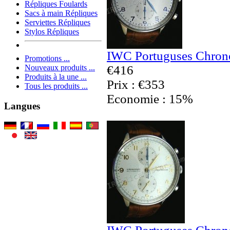
Répliques Foulards
Sacs à main Répliques
Serviettes Répliques
Stylos Répliques
IWC Portuguses Chrono
Promotions ...
€416
Nouveaux produits ...
Produits à la une ...
Prix : €353
Tous les produits ...
Economie : 15%
Langues