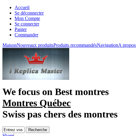
Accueil
Se déconnecter
Mon Compte
Se connecter
Panier
Commander
Maison
Nouveaux produits
Produits recommandés
Navigation
A propos
We focus on
Best montres
Montres Québec
Swiss pas chers des montres
Share
|