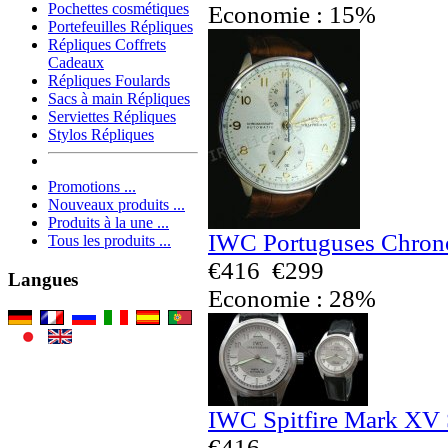
Pochettes cosmétiques
Economie : 15%
Portefeuilles Répliques
Répliques Coffrets
Cadeaux
Répliques Foulards
Sacs à main Répliques
Serviettes Répliques
Stylos Répliques
Promotions ...
Nouveaux produits ...
Produits à la une ...
IWC Portuguses Chrono
Tous les produits ...
€416
€299
Langues
Economie : 28%
IWC Spitfire Mark XV 
€416