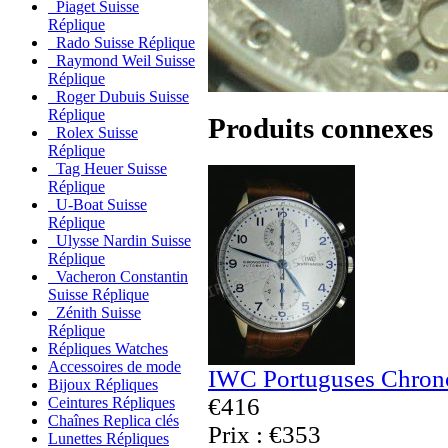
Piaget Suisse
Réplique
Rado Suisse Réplique
Raymond Weil Suisse
Réplique
Roger Dubuis Suisse
Réplique
Produits connexes
Rolex Suisse
Réplique
Tag Heuer Suisse
Réplique
U-Boat Suisse
Réplique
Ulysse Nardin Suisse
Réplique
Vacheron Constantin
Suisse Réplique
Zénith Suisse
Réplique
Répliques Watches
Accessoires de mode
IWC Portuguses Chrono
Bijoux Répliques
€416
Ceintures Répliques
Chaînes Replica clés
Prix : €353
Lunettes Répliques