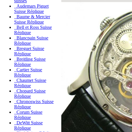
suisses
Audemars Piguet
Suisse Réplique
Baume & Mercier
Suisse Réplique
Bell et Ross Suisse
Réplique
Blancpain Suisse
Réplique
Breguet Suisse
Réplique
Breitling Suisse
Réplique
Cartier Suisse
Réplique
Chaumet Suisse
Réplique
Chopard Suisse
Réplique
Chronoswiss Suisse
Réplique
Corum Suisse
Réplique
DeWitt Suisse
Réplique