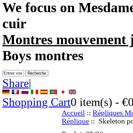
We focus on
Mesdames
cuir
Montres mouvement j
Boys montres
Share
|
Shopping Cart
0
item(s) -
€
Accueil
::
Répliques Mo
Réplique
:: Skeleton p