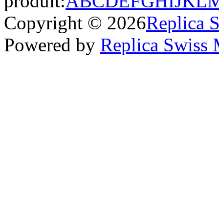
produit:
A
B
C
D
E
F
G
H
I
J
K
L
Copyright © 2026
Replica 
Powered by
Replica Swiss