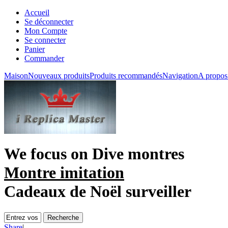
Accueil
Se déconnecter
Mon Compte
Se connecter
Panier
Commander
Maison
Nouveaux produits
Produits recommandés
Navigation
A propos
We focus on
Dive montres
Montre imitation
Cadeaux de Noël surveiller
Share
|