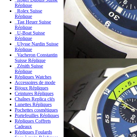
Réplique
Rolex Suisse
Réplique
Tag Heuer Suisse
Réplique
U-Boat Suisse
Réplique
Ulysse Nardin Suisse
Réplique
Vacheron Constantin
Suisse Réplique
Zénith Suisse
Réplique
Répliques Watches
Accessoires de mode
Bijoux Répliques
Ceintures Répliques
Chaînes Replica clés
Lunettes Répliques
Pochettes cosmétiques
Portefeuilles Répliques
Répliques Coffrets
Cadeaux
Répliques Foulards