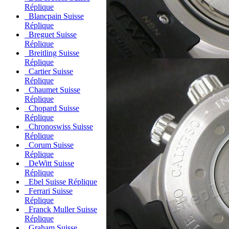
Réplique
Blancpain Suisse
Réplique
Breguet Suisse
Réplique
Breitling Suisse
Réplique
Cartier Suisse
Réplique
Chaumet Suisse
Réplique
Chopard Suisse
Réplique
Chronoswiss Suisse
Réplique
Corum Suisse
Réplique
DeWitt Suisse
Réplique
Ebel Suisse Réplique
Ferrari Suisse
Réplique
Franck Muller Suisse
Réplique
Graham Suisse