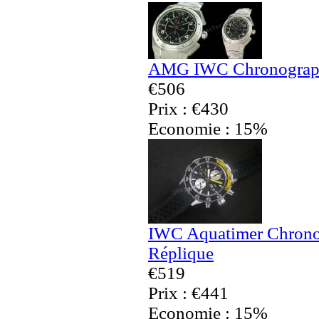
AMG IWC Chronographe
€506
Prix : €430
Economie : 15%
IWC Aquatimer Chronog
Réplique
€519
Prix : €441
Economie : 15%