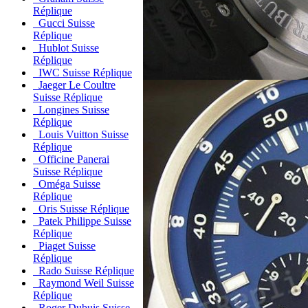
Réplique
Gucci Suisse
Réplique
Hublot Suisse
Réplique
IWC Suisse Réplique
Jaeger Le Coultre
Suisse Réplique
Longines Suisse
Réplique
Louis Vuitton Suisse
Réplique
Officine Panerai
Suisse Réplique
Oméga Suisse
Réplique
Oris Suisse Réplique
Patek Philippe Suisse
Réplique
Piaget Suisse
Réplique
Rado Suisse Réplique
Raymond Weil Suisse
Réplique
Roger Dubuis Suisse