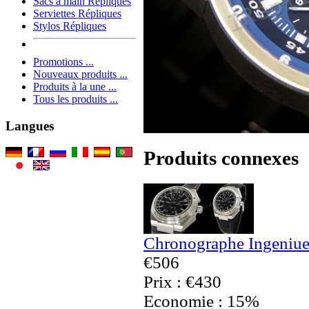
Sacs à main Répliques
Serviettes Répliques
Stylos Répliques
Promotions ...
Nouveaux produits ...
Produits à la une ...
Tous les produits ...
Langues
Produits connexes
Chronographe Ingeniue
€506
Prix : €430
Economie : 15%