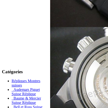
Catégories
Répliques Montres
suisses
Audemars Piguet
Suisse Réplique
Baume & Mercier
Suisse Réplique
Bell et Ross Suisse