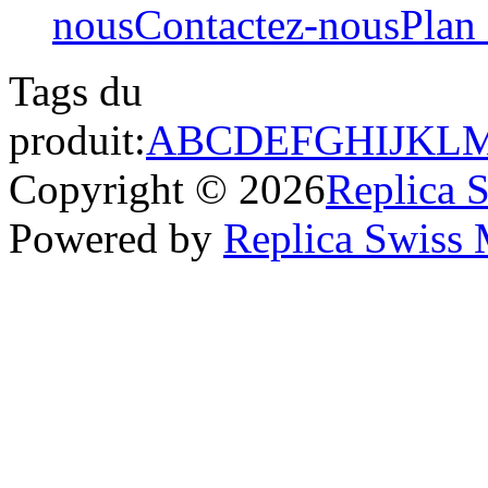
nous
Contactez-nous
Plan 
Tags du
produit:
A
B
C
D
E
F
G
H
I
J
K
L
Copyright © 2026
Replica 
Powered by
Replica Swiss