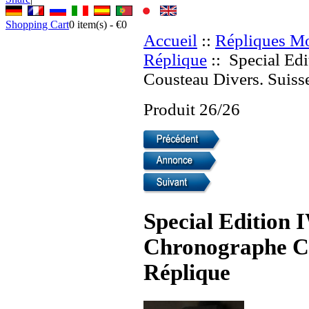
Shopping Cart
0
item(s) -
€0
Accueil
::
Répliques Mo
Réplique
:: Special Ed
Cousteau Divers. Suiss
Produit 26/26
Special Edition
Chronographe Co
Réplique