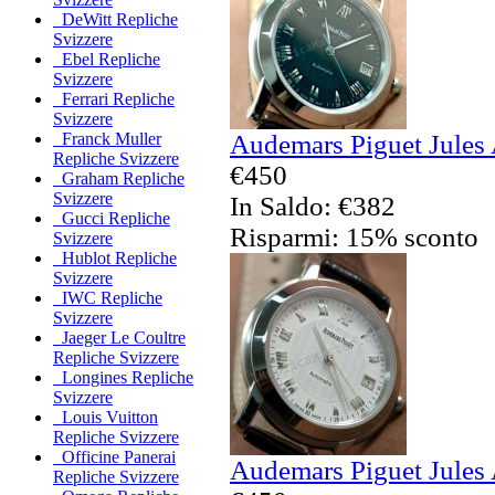
DeWitt Repliche
Svizzere
Ebel Repliche
Svizzere
Ferrari Repliche
Svizzere
Audemars Piguet Jules 
Franck Muller
Repliche Svizzere
€450
Graham Repliche
Svizzere
In Saldo: €382
Gucci Repliche
Risparmi: 15% sconto
Svizzere
Hublot Repliche
Svizzere
IWC Repliche
Svizzere
Jaeger Le Coultre
Repliche Svizzere
Longines Repliche
Svizzere
Louis Vuitton
Repliche Svizzere
Officine Panerai
Audemars Piguet Jules 
Repliche Svizzere