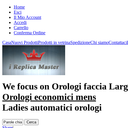
Home
Esci
Il Mio Account
Accedi
Carrello
Conferma Ordine
Casa
Nuovi Prodotti
Prodotti in vetrina
Spedizione
Chi siamo
Contattaci
We focus on
Orologi faccia Larg
Orologi economici mens
Ladies automatici orologi
Share
|