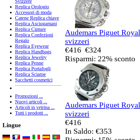
Svizzere
Replica Orologio
Accessori di moda
Catene Replica chiave
Replica Asciugamani
Replica Cinture
Audemars Piguet Royal
Replica Confezioni
svizzeri
Regalo
Replica Eyewear
€416
€324
Replica Handbags
Risparmi: 22% sconto
Replica Jewelry
Replica Penne
Replica Portafogli
Replica Sciarpe
Sacchetti cosmetici
Promozioni ...
Nuovi articoli ...
Audemars Piguet Royal
Articoli in vetrina ...
svizzeri
Tutti i prodotti ...
€416
Lingue
In Saldo: €353
Risparmi: 15% sconto