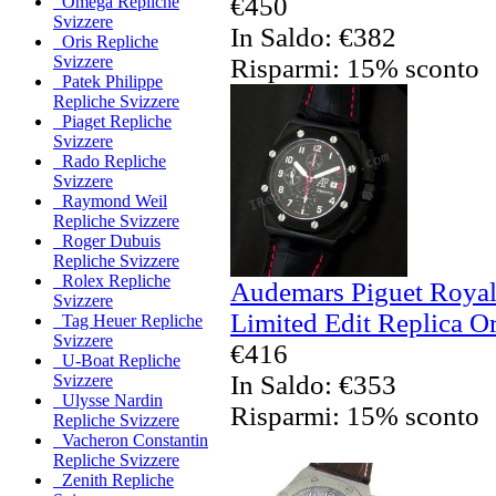
€450
Omega Repliche
Svizzere
In Saldo: €382
Oris Repliche
Svizzere
Risparmi: 15% sconto
Patek Philippe
Repliche Svizzere
Piaget Repliche
Svizzere
Rado Repliche
Svizzere
Raymond Weil
Repliche Svizzere
Roger Dubuis
Repliche Svizzere
Rolex Repliche
Audemars Piguet Roya
Svizzere
Limited Edit Replica Or
Tag Heuer Repliche
Svizzere
€416
U-Boat Repliche
In Saldo: €353
Svizzere
Ulysse Nardin
Risparmi: 15% sconto
Repliche Svizzere
Vacheron Constantin
Repliche Svizzere
Zenith Repliche