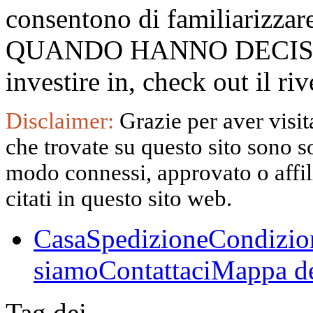
consentono di familiarizzare
QUANDO HANNO DECISO
investire in, check out il 
Disclaimer:
Grazie per aver visita
che trovate su questo sito sono s
modo connessi, approvato o affili
citati in questo sito web.
Casa
Spedizione
Condizio
siamo
Contattaci
Mappa de
Tag dei