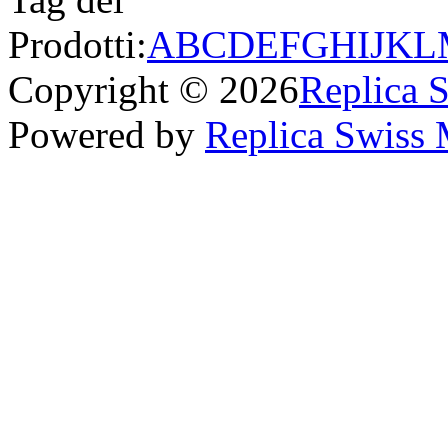
Prodotti:
A
B
C
D
E
F
G
H
I
J
K
L
Copyright © 2026
Replica 
Powered by
Replica Swiss