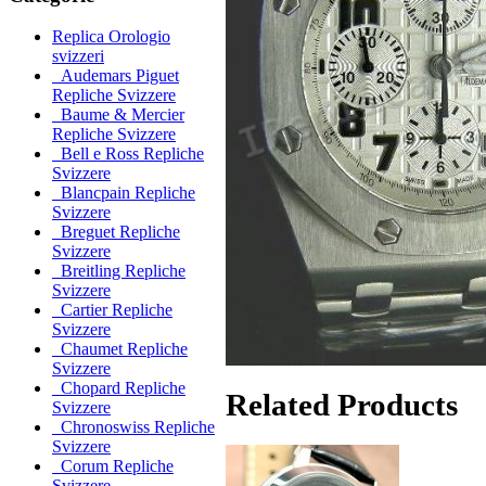
Replica Orologio
svizzeri
Audemars Piguet
Repliche Svizzere
Baume & Mercier
Repliche Svizzere
Bell e Ross Repliche
Svizzere
Blancpain Repliche
Svizzere
Breguet Repliche
Svizzere
Breitling Repliche
Svizzere
Cartier Repliche
Svizzere
Chaumet Repliche
Svizzere
Chopard Repliche
Related Products
Svizzere
Chronoswiss Repliche
Svizzere
Corum Repliche
Svizzere