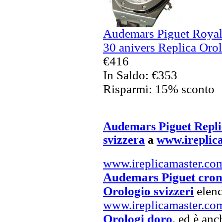
Audemars Piguet Royal
30 anivers Replica Orol
€416
In Saldo: €353
Risparmi: 15% sconto
Audemars Piguet Repli
svizzera
a
www.ireplic
www.ireplicamaster.co
Audemars Piguet cron
Orologio svizzeri
elenc
www.ireplicamaster.co
Orologi doro
, ed è anc