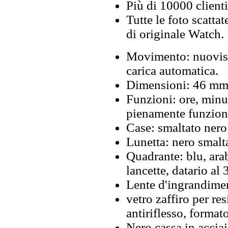
Più di 10000 clienti
Tutte le foto scattat
di originale Watch.
Movimento: nuoviss
carica automatica.
Dimensioni: 46 mm
Funzioni: ore, minu
pienamente funzion
Case: smaltato nero
Lunetta: nero smalta
Quadrante: blu, ara
lancette, datario al 3
Lente d'ingrandimen
vetro zaffiro per re
antiriflesso, format
Nero cassa in acciai