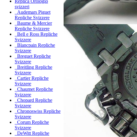
Replica Orologio
svizzeri
Audemars Piguet
Repliche Svizzere
Baume & Mercier
Repliche Svizzere
Bell e Ross Repliche
Svizzere
Blancpain Repliche
Svizzere
Breguet Repliche
Svizzere
Breitling Repliche
Svizzere
Cartier Repliche
Svizzere
Chaumet Repliche
Svizzere
Chopard Repliche
Svizzere
Chronoswiss Repliche
Svizzere
Corum Repliche
Svizzere
DeWitt Repliche