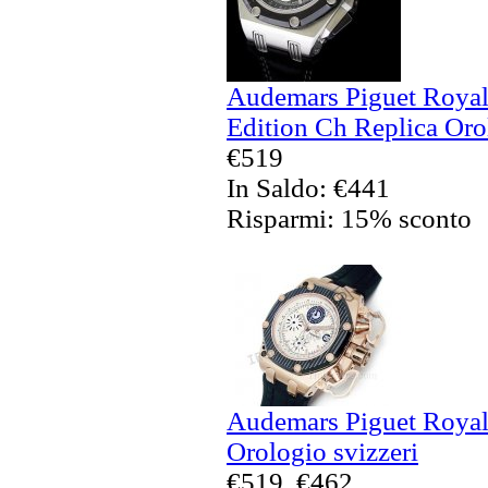
Audemars Piguet Royal
Edition Ch Replica Oro
€519
In Saldo: €441
Risparmi: 15% sconto
Audemars Piguet Royal
Orologio svizzeri
€519
€462