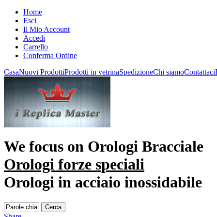
Home
Esci
Il Mio Account
Accedi
Carrello
Conferma Ordine
Casa
Nuovi Prodotti
Prodotti in vetrina
Spedizione
Chi siamo
Contattaci
We focus on
Orologi Bracciale
Orologi forze speciali
Orologi in acciaio inossidabile
Share
|