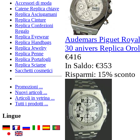
Accessori di moda
Catene Replica chiave
Replica Asciugamani
Replica Cinture
Replica Confezioni
Regalo
Replica Eyewear
Audemars Piguet Royal
Replica Handbags
30 anivers Replica Orol
Replica Jewelry
Replica Penne
€416
Replica Portafogli
In Saldo: €353
Replica Sciarpe
Sacchetti cosmetici
Risparmi: 15% sconto
Promozioni ...
Nuovi articoli ...
Articoli in vetrina ...
Tutti i prodotti ...
Lingue