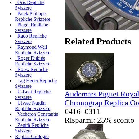
Oris Repliche
Svizzere
Patek Philippe
Repliche Svizzere
Piaget Repliche
Svizzere
Rado Repliche
Related Products
Svizzere
Raymond Weil
Repliche Svizzere
Roger Dubuis
Repliche Svizzere
Rolex Repliche
Svizzere
Tag Heuer Repliche
Svizzere
U-Boat Repliche
Audemars Piguet Royal
Svizzere
Chronograp Replica Oro
Ulysse Nardin
Repliche Svizzere
€416
€311
Vacheron Constantin
Risparmi: 25% sconto
Repliche Svizzere
Zenith Repliche
Svizzere
Replica Orologio