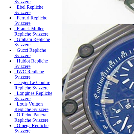
Svizzere
Ebel Repliche
Svizzere
Ferrari Repliche
Svizzere
Franck Muller
Repliche Svizzere
Graham Repliche
Svizzere
Gucci Repliche
Svizzere
Hublot Repliche
Svizzere
IWC Repliche
Svizzere
Jaeger Le Coultre
Repliche Svizzere
Longines Repliche
Svizzere
Louis Vuitton
Repliche Svizzere
Officine Panerai
Repliche Svizzere
Omega Repliche
Svizzere