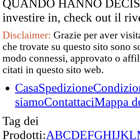
QUANDO HANNO DECISO
investire in, check out il 
Disclaimer:
Grazie per aver visita
che trovate su questo sito sono s
modo connessi, approvato o affili
citati in questo sito web.
Casa
Spedizione
Condizio
siamo
Contattaci
Mappa de
Tag dei
Prodotti:
A
B
C
D
E
F
G
H
I
J
K
L