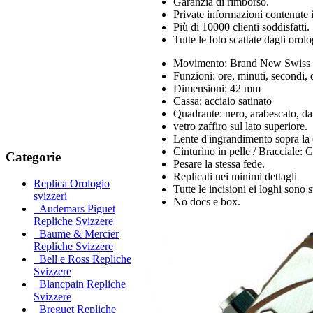
Garanzia di rimborso.
Private informazioni contenute i
Più di 10000 clienti soddisfatti.
Tutte le foto scattate dagli orol
Movimento: Brand New Swiss 2
Funzioni: ore, minuti, secondi, 
Dimensioni: 42 mm
Cassa: acciaio satinato
Quadrante: nero, arabescato, data
vetro zaffiro sul lato superiore.
Lente d'ingrandimento sopra la 
Cinturino in pelle / Bracciale: 
Categorie
Pesare la stessa fede.
Replicati nei minimi dettagli
Replica Orologio
Tutte le incisioni ei loghi sono 
svizzeri
No docs e box.
Audemars Piguet
Repliche Svizzere
Baume & Mercier
Repliche Svizzere
Bell e Ross Repliche
Svizzere
Blancpain Repliche
Svizzere
Breguet Repliche