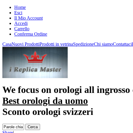
Home
Esci
Il Mio Account
Accedi
Carrello
Conferma Ordine
Casa
Nuovi Prodotti
Prodotti in vetrina
Spedizione
Chi siamo
Contattaci
We focus on
orologi all ingross
Best orologi da uomo
Sconto orologi svizzeri
Share
|