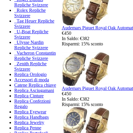
Repliche Svizzere
Rolex Repliche
Svizzere
Tag Heuer Repliche
Svizzere
Audemars Piguet Royal Oak Automatic
U-Boat Repliche
€450
Svizzere
In Saldo: €382
Ulysse Nardin
Risparmi: 15% sconto
Repliche Svizzere
Vacheron Constantin
Repliche Svizzere
Zenith Repliche
Svizzere
Replica Orologio
Accessori di moda
Catene Replica chiave
Audemars Piguet Royal Oak Automatic
Replica Asciugamani
€450
Replica Cinture
In Saldo: €382
Replica Confezioni
Risparmi: 15% sconto
Regalo
Replica Eyewear
Replica Handbags
Replica Jewelry
Replica Penne