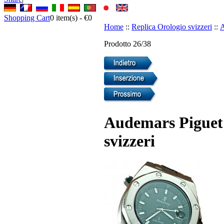
Shopping Cart
0
item(s) -
€0
Home
::
Replica Orologio svizzeri
::
A
Prodotto 26/38
Audemars Piguet
svizzeri