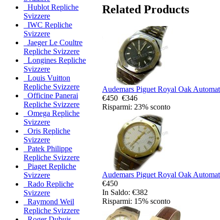
Related Products
Hublot Repliche
Svizzere
IWC Repliche
Svizzere
Jaeger Le Coultre
Repliche Svizzere
Longines Repliche
Svizzere
Louis Vuitton
Repliche Svizzere
Audemars Piguet Royal Oak Automatic
Officine Panerai
€450
€346
Repliche Svizzere
Risparmi: 23% sconto
Omega Repliche
Svizzere
Oris Repliche
Svizzere
Patek Philippe
Repliche Svizzere
Piaget Repliche
Audemars Piguet Royal Oak Automatic
Svizzere
€450
Rado Repliche
In Saldo: €382
Svizzere
Risparmi: 15% sconto
Raymond Weil
Repliche Svizzere
Roger Dubuis