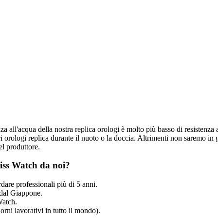
nza all'acqua della nostra replica orologi è molto più basso di resistenza 
 orologi replica durante il nuoto o la doccia. Altrimenti non saremo in g
el produttore.
iss Watch da noi?
dare professionali più di 5 anni.
dal Giappone.
Watch.
rni lavorativi in tutto il mondo).