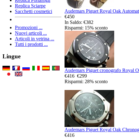
Replica Portafogli
Replica Sciarpe
Audemars Piguet Royal Oak Automatic
Sacchetti cosmetici
€450
In Saldo: €382
Promozioni ...
Risparmi: 15% sconto
Nuovi articoli ...
Articoli in vetrina ...
Tutti i prodotti ...
Lingue
Audemars Piguet cronografo Royal Oa
€416
€299
Risparmi: 28% sconto
Audemars Piguet Royal Oak Chronogra
€416