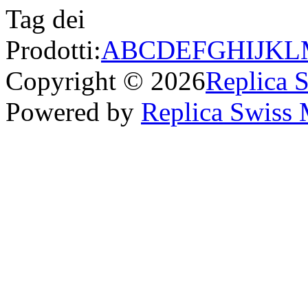
Tag dei
Prodotti:
A
B
C
D
E
F
G
H
I
J
K
L
Copyright © 2026
Replica 
Powered by
Replica Swiss