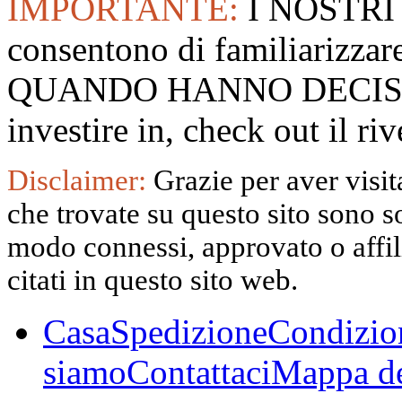
IMPORTANTE:
I NOSTRI
consentono di familiarizzare
QUANDO HANNO DECISO
investire in, check out il 
Disclaimer:
Grazie per aver visita
che trovate su questo sito sono s
modo connessi, approvato o affili
citati in questo sito web.
Casa
Spedizione
Condizio
siamo
Contattaci
Mappa de