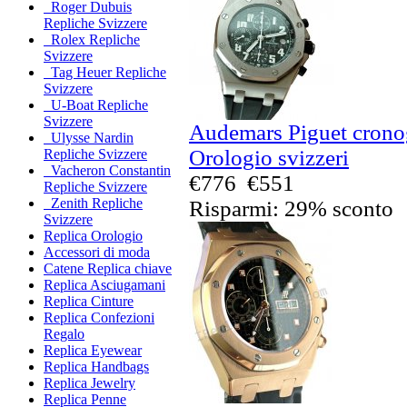
Roger Dubuis
Repliche Svizzere
Rolex Repliche
Svizzere
Tag Heuer Repliche
Svizzere
U-Boat Repliche
Svizzere
Audemars Piguet crono
Ulysse Nardin
Orologio svizzeri
Repliche Svizzere
Vacheron Constantin
€776
€551
Repliche Svizzere
Zenith Repliche
Risparmi: 29% sconto
Svizzere
Replica Orologio
Accessori di moda
Catene Replica chiave
Replica Asciugamani
Replica Cinture
Replica Confezioni
Regalo
Replica Eyewear
Replica Handbags
Replica Jewelry
Replica Penne