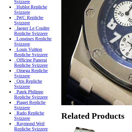
Svizzere
Hublot Repliche
Svizzere
IWC Repliche
Svizzere
Jaeger Le Coultre
Repliche Svizzere
Longines Repliche
Svizzere
Louis Vuitton
Repliche Svizzere
Officine Panerai
Repliche Svizzere
Omega Repliche
Svizzere
Oris Repliche
Svizzere
Patek Philippe
Repliche Svizzere
Piaget Repliche
Svizzere
Rado Repliche
Related Products
Svizzere
Raymond Weil
Repliche Svizzere