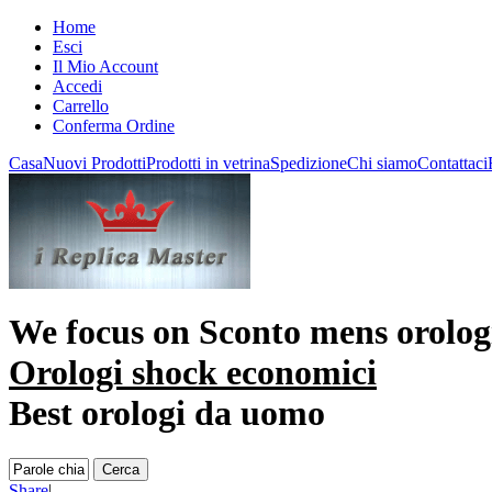
Home
Esci
Il Mio Account
Accedi
Carrello
Conferma Ordine
Casa
Nuovi Prodotti
Prodotti in vetrina
Spedizione
Chi siamo
Contattaci
We focus on
Sconto mens orolog
Orologi shock economici
Best orologi da uomo
Share
|