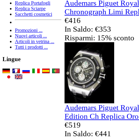
Audemars Piguet Royal 
Replica Portafogli
Replica Sciarpe
Chronograph Limi Repli
Sacchetti cosmetici
€416
In Saldo: €353
Promozioni ...
Nuovi articoli ...
Risparmi: 15% sconto
Articoli in vetrina ...
Tutti i prodotti ...
Lingue
Audemars Piguet Royal
Edition Ch Replica Oro
€519
In Saldo: €441