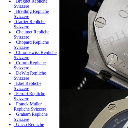
Breguet Repliche
Svizzere
Breitling Repliche
Svizzere
Cartier Repliche
Svizzere
Chaumet Repliche
Svizzere
Chopard Repliche
Svizzere
Chronoswiss Repliche
Svizzere
Corum Repliche
Svizzere
DeWitt Repliche
Svizzere
Ebel Repliche
Svizzere
Ferrari Repliche
Svizzere
Franck Muller
Repliche Svizzere
Graham Repliche
Svizzere
Gucci Repliche