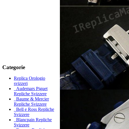
Categorie
Replica Orologio
svizzeri
Audemars Piguet
Repliche Svizzere
Baume & Mercier
Repliche Svizzere
Bell e Ross Repliche
Svizzere
Blancpain Repliche
Svizzere