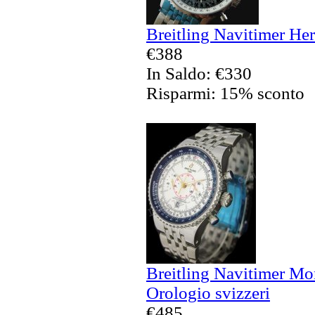
Breitling Navitimer Her
€388
In Saldo: €330
Risparmi: 15% sconto
Breitling Navitimer Mo
Orologio svizzeri
€485