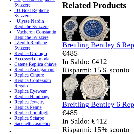
Related Products
Svizzere
U-Boat Repliche
Svizzere
Ulysse Nardin
Repliche Svizzere
Vacheron Constantin
Repliche Svizzere
Zenith Repliche
Breitling Bentley 6 Rep
Svizzere
€485
Replica Orologio
Accessori di moda
In Saldo: €412
Catene Replica chiave
Risparmi: 15% sconto
Replica Asciugamani
Replica Cinture
Replica Confezioni
Regalo
Replica Eyewear
Replica Handbags
Replica Jewelry
Breitling Bentley 6 Rep
Replica Penne
€485
Replica Portafogli
Replica Sciarpe
In Saldo: €412
Sacchetti cosmetici
Risparmi: 15% sconto