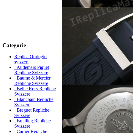
Categorie
Replica Orologio
svizzeri
Audemars Piguet
Repliche Svizzere
Baume & Mercier
Repliche Svizzere
Bell e Ross Repliche
Svizzere
Blancpain Repliche
Svizzere
Breguet Repliche
Svizzere
Breitling Repliche
Svizzere
Cartier Repliche