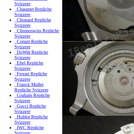
Svizzere
Chaumet Repliche
Svizzere
Chopard Repliche
Svizzere
Chronoswiss Repliche
Svizzere
Corum Repliche
Svizzere
DeWitt Repliche
Svizzere
Ebel Repliche
Svizzere
Ferrari Repliche
Svizzere
Franck Muller
Repliche Svizzere
Graham Repliche
Svizzere
Gucci Repliche
Svizzere
Hublot Repliche
Svizzere
IWC Repliche
Svizzere