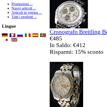
Promozioni ...
Nuovi articoli ...
Articoli in vetrina ...
Tutti i prodotti ...
Lingue
Cronografo Breitling B
€485
In Saldo: €412
Risparmi: 15% sconto