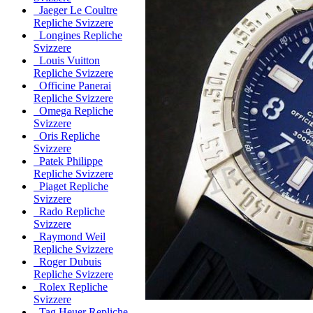
Jaeger Le Coultre
Repliche Svizzere
Longines Repliche
Svizzere
Louis Vuitton
Repliche Svizzere
Officine Panerai
Repliche Svizzere
Omega Repliche
Svizzere
Oris Repliche
Svizzere
Patek Philippe
Repliche Svizzere
Piaget Repliche
Svizzere
Rado Repliche
Svizzere
Raymond Weil
Repliche Svizzere
Roger Dubuis
Repliche Svizzere
Rolex Repliche
Svizzere
Tag Heuer Repliche