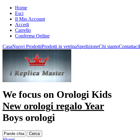
Home
Esci
Il Mio Account
Accedi
Carrello
Conferma Ordine
Casa
Nuovi Prodotti
Prodotti in vetrina
Spedizione
Chi siamo
Contattaci
We focus on
Orologi Kids
New orologi regalo Year
Boys orologi
Share
|