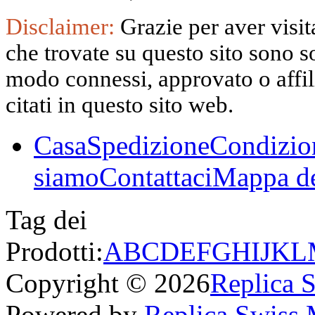
Disclaimer:
Grazie per aver visita
che trovate su questo sito sono s
modo connessi, approvato o affili
citati in questo sito web.
Casa
Spedizione
Condizio
siamo
Contattaci
Mappa de
Tag dei
Prodotti:
A
B
C
D
E
F
G
H
I
J
K
L
Copyright © 2026
Replica 
Powered by
Replica Swiss