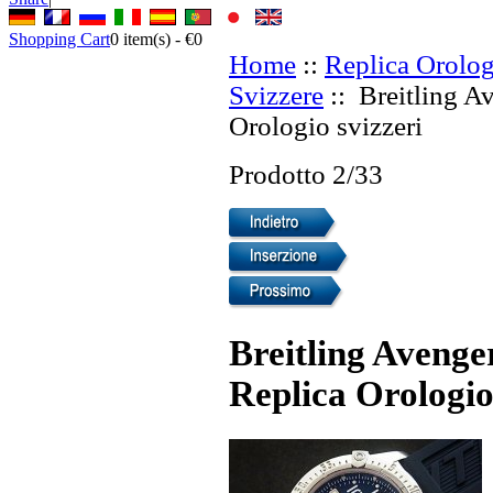
Shopping Cart
0
item(s) -
€0
Home
::
Replica Orolog
Svizzere
:: Breitling A
Orologio svizzeri
Prodotto 2/33
Breitling Aveng
Replica Orologio