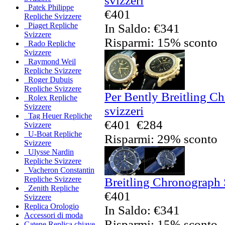
svizzeri
Patek Philippe
€401
Repliche Svizzere
Piaget Repliche
In Saldo: €341
Svizzere
Risparmi: 15% sconto
Rado Repliche
Svizzere
Raymond Weil
Repliche Svizzere
Roger Dubuis
Repliche Svizzere
Per Bently Breitling C
Rolex Repliche
Svizzere
svizzeri
Tag Heuer Repliche
€401
€284
Svizzere
U-Boat Repliche
Risparmi: 29% sconto
Svizzere
Ulysse Nardin
Repliche Svizzere
Vacheron Constantin
Repliche Svizzere
Breitling Chronograph 
Zenith Repliche
€401
Svizzere
Replica Orologio
In Saldo: €341
Accessori di moda
Risparmi: 15% sconto
Catene Replica chiave