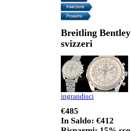
Breitling Bentle
svizzeri
ingrandisci
€485
In Saldo: €412
Risparmi: 15% sco