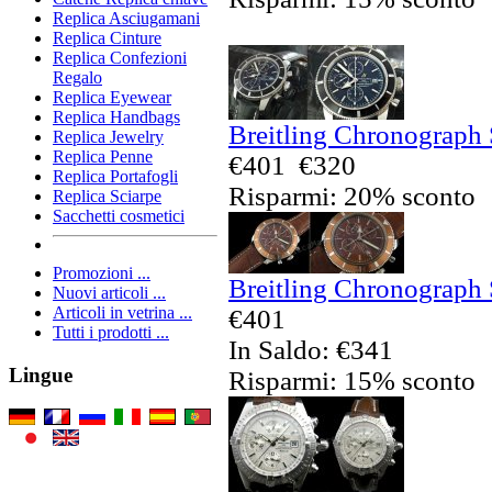
Replica Asciugamani
Replica Cinture
Replica Confezioni
Regalo
Replica Eyewear
Replica Handbags
Breitling Chronograph 
Replica Jewelry
Replica Penne
€401
€320
Replica Portafogli
Risparmi: 20% sconto
Replica Sciarpe
Sacchetti cosmetici
Promozioni ...
Breitling Chronograph 
Nuovi articoli ...
Articoli in vetrina ...
€401
Tutti i prodotti ...
In Saldo: €341
Lingue
Risparmi: 15% sconto