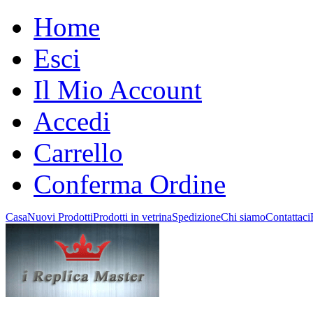
Home
Esci
Il Mio Account
Accedi
Carrello
Conferma Ordine
Casa
Nuovi Prodotti
Prodotti in vetrina
Spedizione
Chi siamo
Contattaci