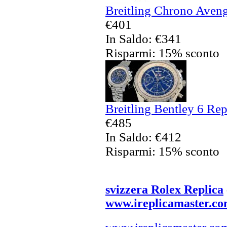
Breitling Chrono Aveng
€401
In Saldo: €341
Risparmi: 15% sconto
Breitling Bentley 6 Rep
€485
In Saldo: €412
Risparmi: 15% sconto
svizzera Rolex Replica
www.ireplicamaster.c