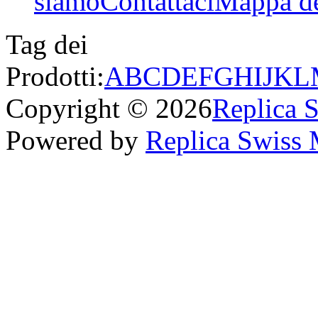
siamo
Contattaci
Mappa de
Tag dei
Prodotti:
A
B
C
D
E
F
G
H
I
J
K
L
Copyright © 2026
Replica 
Powered by
Replica Swiss