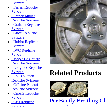
Svizzere
Ferrari Repliche
Svizzere
Franck Muller
Repliche Svizzere
Graham Repliche
Svizzere
Gucci Repliche
Svizzere
Hublot Repliche
Svizzere
IWC Repliche
Svizzere
Jaeger Le Coultre
Repliche Svizzere
Longines Repliche
Related Products
Svizzere
Louis Vuitton
Repliche Svizzere
Officine Panerai
Repliche Svizzere
Omega Repliche
Svizzere
Per Bently Breitling C
Oris Repliche
Svizzere