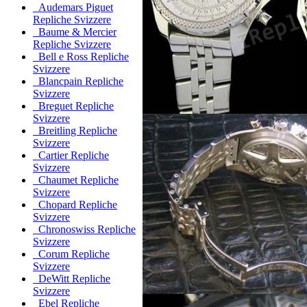
Audemars Piguet
Repliche Svizzere
Baume & Mercier
Repliche Svizzere
Bell e Ross Repliche
Svizzere
Blancpain Repliche
Svizzere
Breguet Repliche
Svizzere
Breitling Repliche
Svizzere
Cartier Repliche
Svizzere
Chaumet Repliche
Svizzere
Chopard Repliche
Svizzere
Chronoswiss Repliche
Svizzere
Corum Repliche
Svizzere
DeWitt Repliche
Svizzere
Ebel Repliche