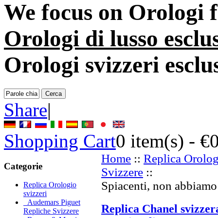
We focus on
Orologi 
Orologi di lusso esclu
Orologi svizzeri esclu
Share
|
Shopping Cart
0
item(s) -
€
Home
::
Replica Orolog
Categorie
Svizzere
::
Spiacenti, non abbiamo 
Replica Orologio
svizzeri
Audemars Piguet
Replica Chanel svizzer
Repliche Svizzere