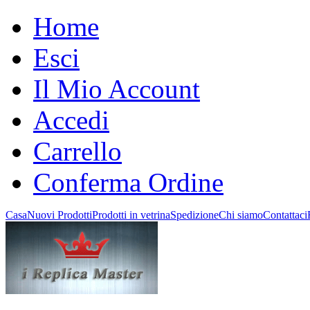
Home
Esci
Il Mio Account
Accedi
Carrello
Conferma Ordine
Casa
Nuovi Prodotti
Prodotti in vetrina
Spedizione
Chi siamo
Contattaci