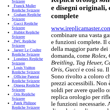
Svizzere
e disegni originali, 
Franck Muller
Repliche Svizzere
complete
Graham Repliche
Svizzere
Gucci Repliche
www.ireplicamaster.co
Svizzere
Hublot Repliche
combinare una vasta gam
Svizzere
e funzioni complete. Il
IWC Repliche
Svizzere
della maggior parte dei
Jaeger Le Coultre
domanda, come
Rolex, 
Repliche Svizzere
Longines Repliche
Breitling, Tag Heuer, C
Svizzere
Louis Vuitton
Oris, Gucci
e così su. I
Repliche Svizzere
Sono rivolto a coloro ch
Officine Panerai
Repliche Svizzere
prezzi accessibili. Non
Omega Repliche
soldi per avere quello or
Svizzere
Oris Repliche
replica orologio per rifl
Svizzere
le funzioni necessarie. 
Patek Philippe
Repliche Svizzere