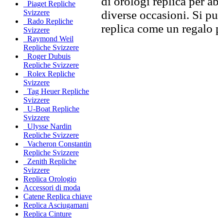
di orologi replica per ab
Piaget Repliche
diverse occasioni. Si p
Svizzere
Rado Repliche
replica come un regalo 
Svizzere
Raymond Weil
Repliche Svizzere
Roger Dubuis
Repliche Svizzere
Rolex Repliche
Svizzere
Tag Heuer Repliche
Svizzere
U-Boat Repliche
Svizzere
Ulysse Nardin
Repliche Svizzere
Vacheron Constantin
Repliche Svizzere
Zenith Repliche
Svizzere
Replica Orologio
Accessori di moda
Catene Replica chiave
Replica Asciugamani
Replica Cinture