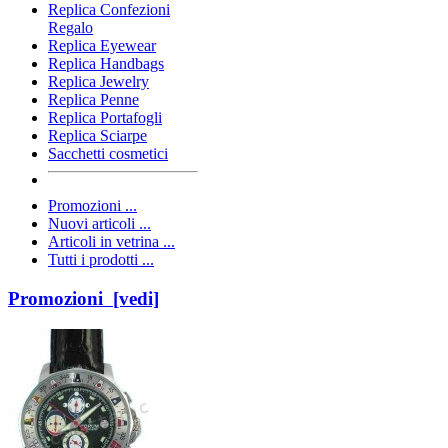
Replica Confezioni
Regalo
Replica Eyewear
Replica Handbags
Replica Jewelry
Replica Penne
Replica Portafogli
Replica Sciarpe
Sacchetti cosmetici
Promozioni ...
Nuovi articoli ...
Articoli in vetrina ...
Tutti i prodotti ...
Promozioni [vedi]