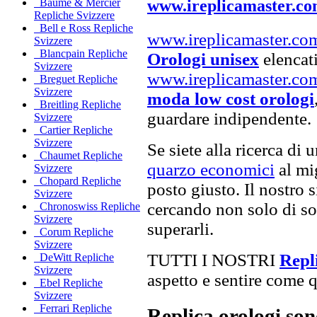
www.ireplicamaster.c
Baume & Mercier
Repliche Svizzere
Bell e Ross Repliche
www.ireplicamaster.co
Svizzere
Blancpain Repliche
Orologi unisex
elencati
Svizzere
www.ireplicamaster.co
Breguet Repliche
Svizzere
moda low cost orologi
Breitling Repliche
guardare indipendente.
Svizzere
Cartier Repliche
Svizzere
Se siete alla ricerca di 
Chaumet Repliche
quarzo economici
al mig
Svizzere
Chopard Repliche
posto giusto. Il nostro s
Svizzere
cercando non solo di sod
Chronoswiss Repliche
Svizzere
superarli.
Corum Repliche
Svizzere
TUTTI I NOSTRI
Repl
DeWitt Repliche
Svizzere
aspetto e sentire come qu
Ebel Repliche
Svizzere
Ferrari Repliche
Replica orologi son