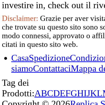
investire in, check out il 
Disclaimer:
Grazie per aver visita
che trovate su questo sito sono s
modo connessi, approvato o affili
citati in questo sito web.
Casa
Spedizione
Condizio
siamo
Contattaci
Mappa de
Tag dei
Prodotti:
A
B
C
D
E
F
G
H
I
J
K
L
Copyright © 2026
Replica 