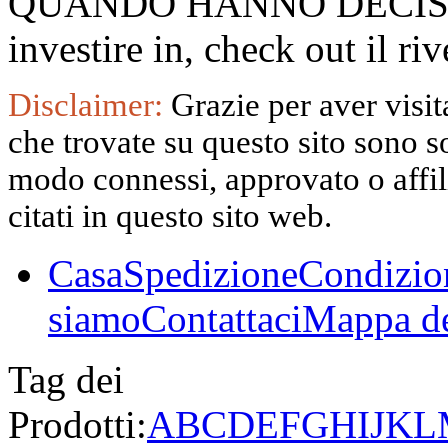
QUANDO HANNO DECISO
investire in, check out il 
Disclaimer:
Grazie per aver visita
che trovate su questo sito sono s
modo connessi, approvato o affili
citati in questo sito web.
Casa
Spedizione
Condizio
siamo
Contattaci
Mappa de
Tag dei
Prodotti:
A
B
C
D
E
F
G
H
I
J
K
L