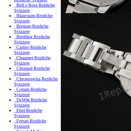
Bell e Ross Repliche
Svizzere
Blancpain Repliche
Svizzere
Breguet Repliche
Svizzere
Breitling Repliche
Svizzere
Cartier Repliche
Svizzere
Chaumet Repliche
Svizzere
Chopard Repliche
Svizzere
Chronoswiss Repliche
Svizzere
Corum Repliche
Svizzere
DeWitt Repliche
Svizzere
Ebel Repliche
Svizzere
Ferrari Repliche
Svizzere