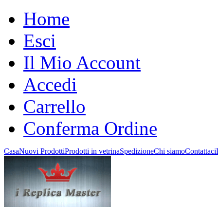
Home
Esci
Il Mio Account
Accedi
Carrello
Conferma Ordine
Casa
Nuovi Prodotti
Prodotti in vetrina
Spedizione
Chi siamo
Contattaci