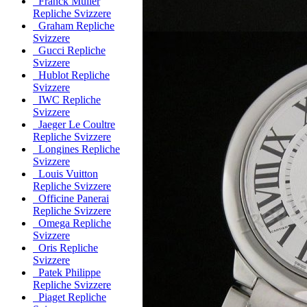
Franck Muller
Repliche Svizzere
Graham Repliche
Svizzere
Gucci Repliche
Svizzere
Hublot Repliche
Svizzere
IWC Repliche
Svizzere
Jaeger Le Coultre
Repliche Svizzere
Longines Repliche
Svizzere
Louis Vuitton
Repliche Svizzere
Officine Panerai
Repliche Svizzere
Omega Repliche
Svizzere
Oris Repliche
Svizzere
Patek Philippe
Repliche Svizzere
Piaget Repliche