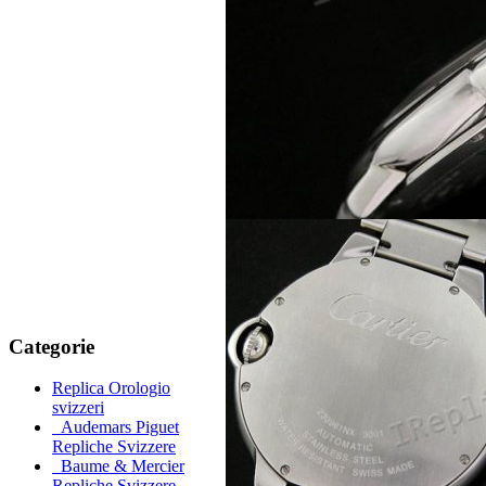
Categorie
Replica Orologio
svizzeri
Audemars Piguet
Repliche Svizzere
Baume & Mercier
Repliche Svizzere