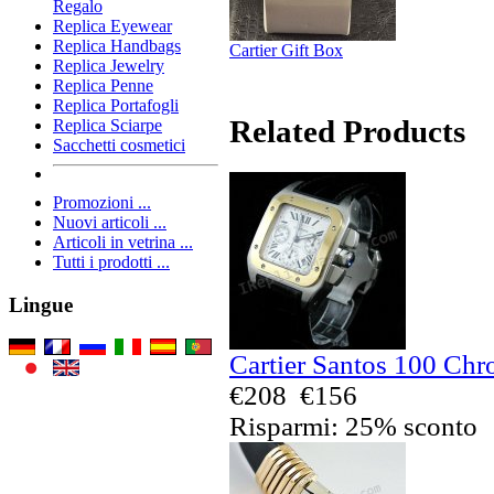
Regalo
Replica Eyewear
Replica Handbags
Cartier Gift Box
Replica Jewelry
Replica Penne
Replica Portafogli
Related Products
Replica Sciarpe
Sacchetti cosmetici
Promozioni ...
Nuovi articoli ...
Articoli in vetrina ...
Tutti i prodotti ...
Lingue
Cartier Santos 100 Chr
€208
€156
Risparmi: 25% sconto