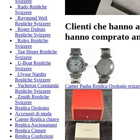
Svizzere
Rado Repliche
Svizzere
Raymond Weil
Repliche Svizzere
Clienti che hanno 
Roger Dubuis
hanno comprato anc
Repliche Svizzere
Rolex Repliche
Svizzere
Tag Heuer Repliche
Svizzere
U-Boat Repliche
Svizzere
Ulysse Nardin
Repliche Svizzere
Vacheron Constantin
Cartier Pasha Replica Orologio svizze
Repliche Svizzere
Zenith Repliche
Svizzere
Replica Orologio
Accessori di moda
Catene Replica chiave
Replica Asciugamani
Replica Cinture
Replica Confezioni