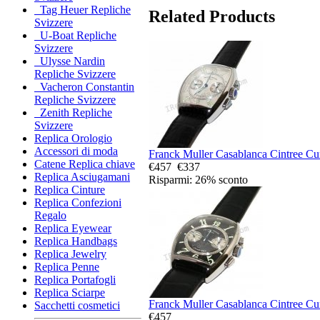
Tag Heuer Repliche
Related Products
Svizzere
U-Boat Repliche
Svizzere
Ulysse Nardin
Repliche Svizzere
Vacheron Constantin
Repliche Svizzere
Zenith Repliche
Svizzere
Replica Orologio
Accessori di moda
Franck Muller Casablanca Cintree Cu
Catene Replica chiave
€457
€337
Replica Asciugamani
Risparmi: 26% sconto
Replica Cinture
Replica Confezioni
Regalo
Replica Eyewear
Replica Handbags
Replica Jewelry
Replica Penne
Replica Portafogli
Replica Sciarpe
Franck Muller Casablanca Cintree Cu
Sacchetti cosmetici
€457