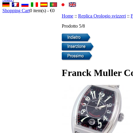
Shopping Cart
0
item(s) -
€0
Home
::
Replica Orologio svizzeri
::
F
Prodotto 5/8
Franck Muller Co