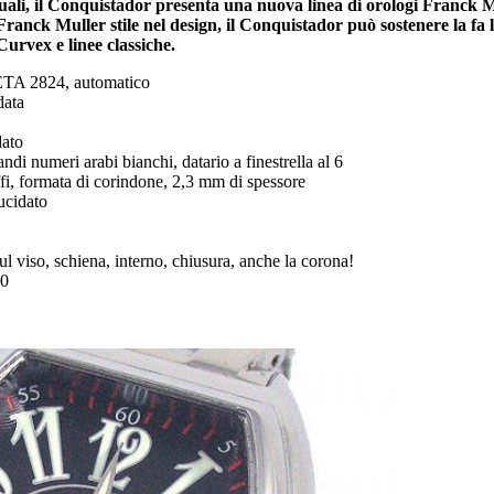
suali, il Conquistador presenta una nuova linea di orologi Franck M
ranck Muller stile nel design, il Conquistador può sostenere la fa lo
 Curvex e linee classiche.
ETA 2824, automatico
data
dato
ndi numeri arabi bianchi, datario a finestrella al 6
affi, formata di corindone, 2,3 mm di spessore
lucidato
sul viso, schiena, interno, chiusura, anche la corona!
00