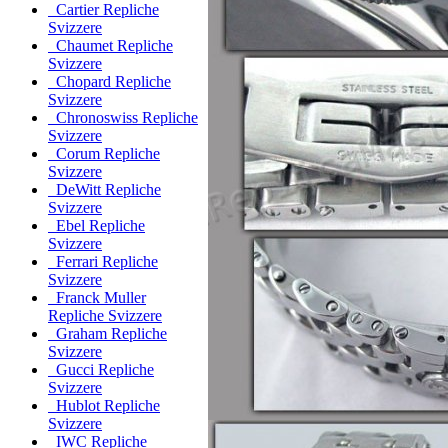
Cartier Repliche
Svizzere
Chaumet Repliche
Svizzere
Chopard Repliche
Svizzere
Chronoswiss Repliche
Svizzere
Corum Repliche
Svizzere
DeWitt Repliche
Svizzere
Ebel Repliche
Svizzere
Ferrari Repliche
Svizzere
Franck Muller
Repliche Svizzere
Graham Repliche
Svizzere
Gucci Repliche
Svizzere
Hublot Repliche
Svizzere
IWC Repliche