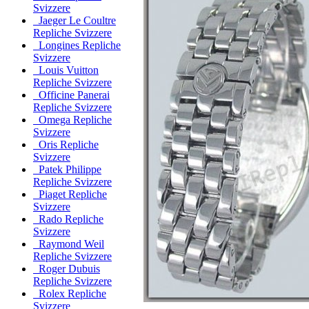
Svizzere
Jaeger Le Coultre
Repliche Svizzere
Longines Repliche
Svizzere
Louis Vuitton
Repliche Svizzere
Officine Panerai
Repliche Svizzere
Omega Repliche
Svizzere
Oris Repliche
Svizzere
Patek Philippe
Repliche Svizzere
Piaget Repliche
Svizzere
Rado Repliche
Svizzere
Raymond Weil
Repliche Svizzere
Roger Dubuis
Repliche Svizzere
Rolex Repliche
Svizzere