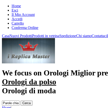
Home
Esci
Il Mio Account
Accedi
Carrello
Conferma Ordine
Casa
Nuovi Prodotti
Prodotti in vetrina
Spedizione
Chi siamo
Contattaci
We focus on
Orologi Miglior pr
Orologi da polso
Orologi di moda
Share
|