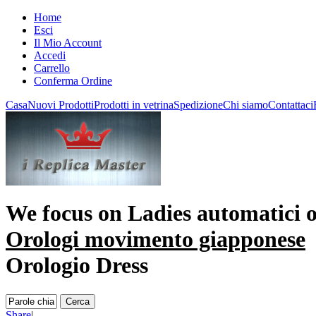
Home
Esci
Il Mio Account
Accedi
Carrello
Conferma Ordine
Casa
Nuovi Prodotti
Prodotti in vetrina
Spedizione
Chi siamo
Contattaci
We focus on
Ladies automatici o
Orologi movimento giapponese
Orologio Dress
Share
|