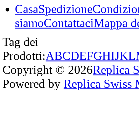
Casa
Spedizione
Condizio
siamo
Contattaci
Mappa de
Tag dei
Prodotti:
A
B
C
D
E
F
G
H
I
J
K
L
Copyright © 2026
Replica 
Powered by
Replica Swiss