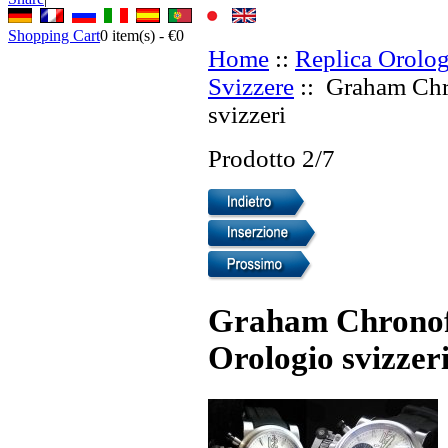
Shopping Cart
0
item(s) -
€0
Home
::
Replica Orolog
Svizzere
:: Graham Chro
svizzeri
Prodotto 2/7
Graham Chronofi
Orologio svizzer