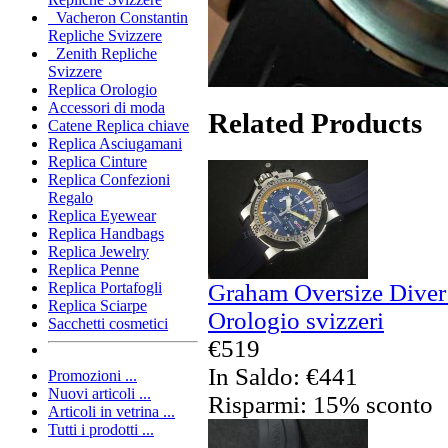
Vacheron Constantin
Repliche Svizzere
Zenith Repliche
Svizzere
Replica Orologio
Accessori di moda
Related Products
Catene Replica chiave
Replica Asciugamani
Replica Cinture
Replica Confezioni
Regalo
Replica Eyewear
Replica Handbags
Replica Jewelry
Replica Penne
Graham Oversize Diver
Replica Portafogli
Replica Sciarpe
Orologio svizzeri
Sacchetti cosmetici
€519
In Saldo: €441
Promozioni ...
Nuovi articoli ...
Risparmi: 15% sconto
Articoli in vetrina ...
Tutti i prodotti ...