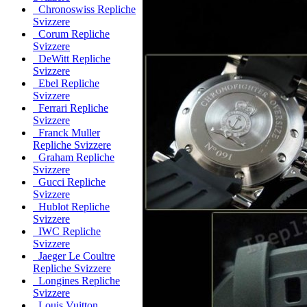
Chronoswiss Repliche
Svizzere
Corum Repliche
Svizzere
DeWitt Repliche
Svizzere
Ebel Repliche
Svizzere
Ferrari Repliche
Svizzere
Franck Muller
Repliche Svizzere
Graham Repliche
Svizzere
Gucci Repliche
Svizzere
Hublot Repliche
Svizzere
IWC Repliche
Svizzere
Jaeger Le Coultre
Repliche Svizzere
Longines Repliche
Svizzere
Louis Vuitton