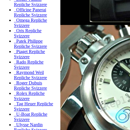
Repliche Svizzere
Officine Panerai
Repliche Svizzere
Omega Repliche
Svizzere
Oris Repliche
Svizzere
Patek Philippe
Repliche Svizzere
Piaget Repliche
Svizzere
Rado Repliche
Svizzere
Raymond Weil
Repliche Svizzere
Roger Dubuis
Repliche Svizzere
Rolex Repliche
Svizzere
Tag Heuer Repliche
Svizzere
U-Boat Repliche
Svizzere
Ulysse Nardin
Repliche Svizzere