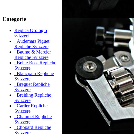
Categorie
Replica Orologio
svizzeri
Audemars Piguet
Repliche Svizzere
Baume & Mercier
Repliche Svizzere
Bell e Ross Repliche
Svizzere
Blancpain Repliche
Svizzere
Breguet Repliche
Svizzere
Breitling Repliche
Svizzere
Cartier Repliche
Svizzere
Chaumet Repliche
Svizzere
Chopard Repliche
Svizzere