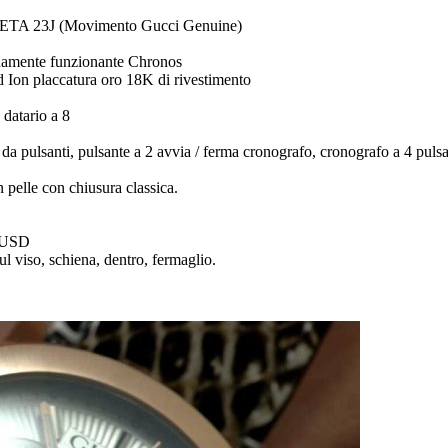
o ETA 23J (Movimento Gucci Genuine)
ienamente funzionante Chronos
id Ion placcatura oro 18K di rivestimento
 datario a 8
to da pulsanti, pulsante a 2 avvia / ferma cronografo, cronografo a 4 pul
n pelle con chiusura classica.
5 USD
sul viso, schiena, dentro, fermaglio.