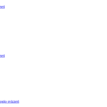
zeri
zeri
gio svizzeri