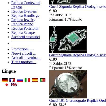
Replica Confezioni
Gucci Signoria Replica Orologio sviz
Regalo
€180
Replica Eyewear
In Saldo: €153
Replica Handbags
Risparmi: 15% sconto
Replica Jewelry
Replica Penne
Replica Portafogli
Replica Sciarpe
Sacchetti cosmetici
Promozioni ...
Nuovi articoli ...
Gucci Signoria Replica Orologio sviz
Articoli in vetrina ...
€180
Tutti i prodotti ...
In Saldo: €153
Risparmi: 15% sconto
Lingue
Gucci 101 G cronografo Replica Orolo
€180
€146