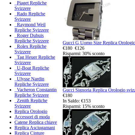
Piaget Repliche
Svizzere
Rado Repliche
Svizzere
Raymond Weil
Repliche Svizzere
Roger Dubuis
Repliche Svizzere
Gucci G Uomo Size Replica Orologio 
Rolex Repliche
€180
€126
Svizzere
Risparmi: 30% sconto
Tag Heuer Repliche
Svizzere
U-Boat Repliche
Svizzere
Ulysse Nardin
Repliche Svizzere
Vacheron Constantin
Gucci Signoria Replica Orologio sviz
Repliche Svizzere
€180
Zenith Repliche
In Saldo: €153
Svizzere
Risparmi: 15% sconto
Replica Orologio
Accessori di moda
Catene Replica chiave
Replica Asciugamani
Replica Cinture