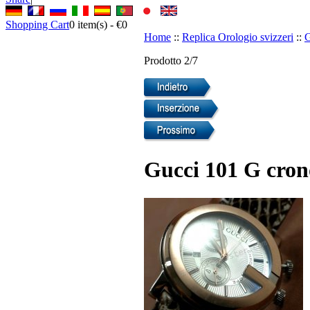
Shopping Cart
0
item(s) -
€0
Home
::
Replica Orologio svizzeri
::
G
Prodotto 2/7
Gucci 101 G crono