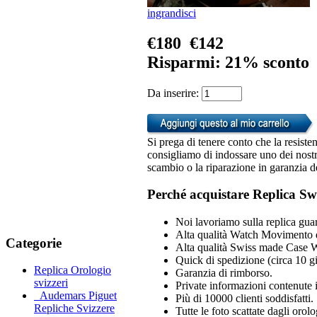
ingrandisci
€180
€142
Risparmi: 21% sconto
Da inserire:
Si prega di tenere conto che la resiste
consigliamo di indossare uno dei nostri
scambio o la riparazione in garanzia d
Perché acquistare Replica Sw
Noi lavoriamo sulla replica guar
Alta qualità Watch Movimento 
Categorie
Alta qualità Swiss made Case 
Quick di spedizione (circa 10 gio
Replica Orologio
Garanzia di rimborso.
svizzeri
Private informazioni contenute i
Audemars Piguet
Più di 10000 clienti soddisfatti.
Repliche Svizzere
Tutte le foto scattate dagli orol