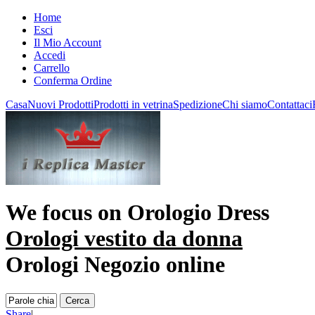
Home
Esci
Il Mio Account
Accedi
Carrello
Conferma Ordine
Casa
Nuovi Prodotti
Prodotti in vetrina
Spedizione
Chi siamo
Contattaci
We focus on
Orologio Dress
Orologi vestito da donna
Orologi Negozio online
Share
|