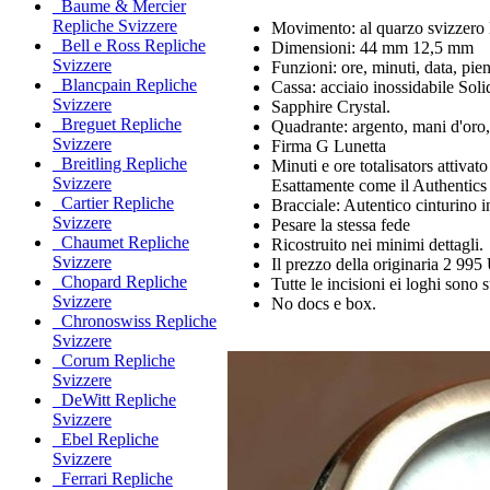
Baume & Mercier
Repliche Svizzere
Movimento: al quarzo svizzer
Bell e Ross Repliche
Dimensioni: 44 mm 12,5 mm
Svizzere
Funzioni: ore, minuti, data, p
Blancpain Repliche
Cassa: acciaio inossidabile Sol
Svizzere
Sapphire Crystal.
Breguet Repliche
Quadrante: argento, mani d'oro,
Svizzere
Firma G Lunetta
Breitling Repliche
Minuti e ore totalisators attiva
Svizzere
Esattamente come il Authentics
Cartier Repliche
Bracciale: Autentico cinturino i
Svizzere
Pesare la stessa fede
Chaumet Repliche
Ricostruito nei minimi dettagli.
Svizzere
Il prezzo della originaria 2 99
Chopard Repliche
Tutte le incisioni ei loghi sono 
Svizzere
No docs e box.
Chronoswiss Repliche
Svizzere
Corum Repliche
Svizzere
DeWitt Repliche
Svizzere
Ebel Repliche
Svizzere
Ferrari Repliche