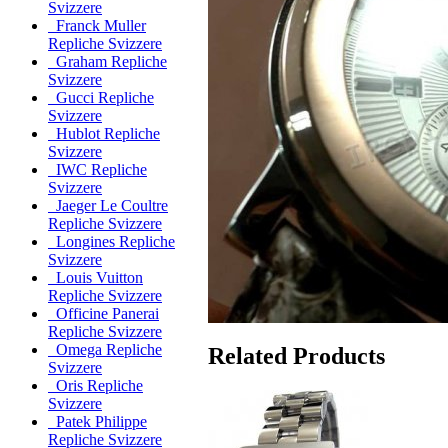
Svizzere
Franck Muller
Repliche Svizzere
Graham Repliche
Svizzere
Gucci Repliche
Svizzere
Hublot Repliche
Svizzere
IWC Repliche
Svizzere
Jaeger Le Coultre
Repliche Svizzere
Longines Repliche
Svizzere
Louis Vuitton
Repliche Svizzere
Officine Panerai
Repliche Svizzere
Omega Repliche
Related Products
Svizzere
Oris Repliche
Svizzere
Patek Philippe
Repliche Svizzere