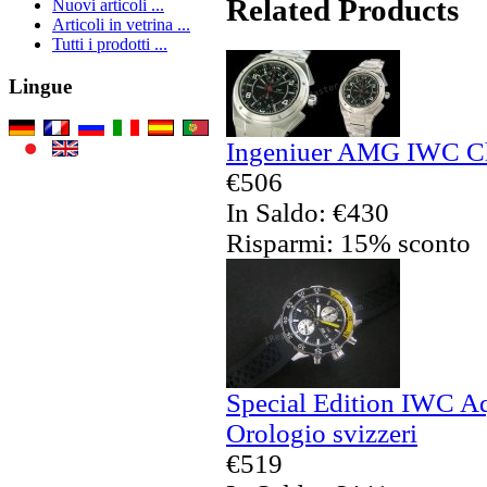
Related Products
Nuovi articoli ...
Articoli in vetrina ...
Tutti i prodotti ...
Lingue
Ingeniuer AMG IWC Chr
€506
In Saldo: €430
Risparmi: 15% sconto
Special Edition IWC A
Orologio svizzeri
€519