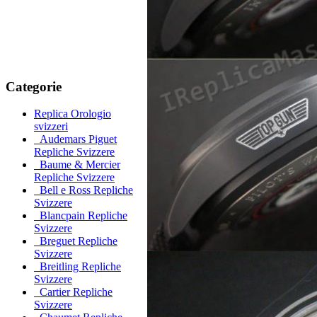
Categorie
Replica Orologio
svizzeri
Audemars Piguet
Repliche Svizzere
Baume & Mercier
Repliche Svizzere
Bell e Ross Repliche
Svizzere
Blancpain Repliche
Svizzere
Breguet Repliche
Svizzere
Breitling Repliche
Svizzere
Cartier Repliche
Svizzere