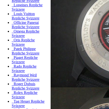
Repliche Svizzere
Longines Repliche
Svizzere
Louis Vuitton
Repliche Svizzere
Officine Panerai
Repliche Svizzere
Omega Repliche
Svizzere
Oris Repliche
Svizzere
Patek Philippe
Repliche Svizzere
Piaget Repliche
Svizzere
Rado Repliche
Svizzere
Raymond Weil
Repliche Svizzere
Roger Dubuis
Repliche Svizzere
Rolex Repliche
Svizzere
Tag Heuer Repliche
Svizzere