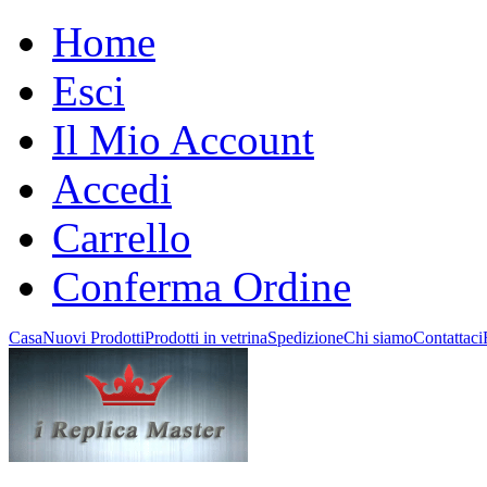
Home
Esci
Il Mio Account
Accedi
Carrello
Conferma Ordine
Casa
Nuovi Prodotti
Prodotti in vetrina
Spedizione
Chi siamo
Contattaci