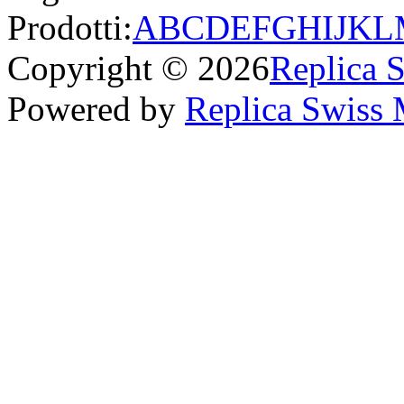
Prodotti:
A
B
C
D
E
F
G
H
I
J
K
L
Copyright © 2026
Replica 
Powered by
Replica Swiss