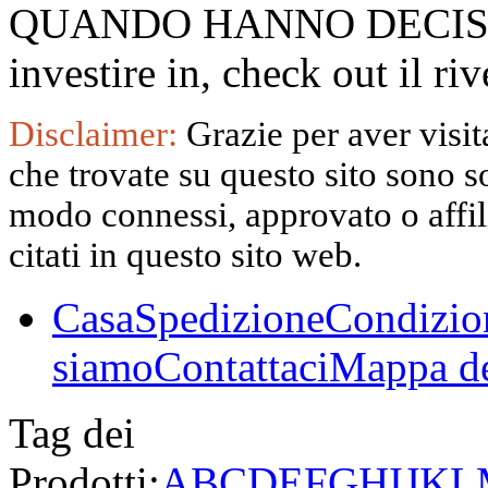
QUANDO HANNO DECISO
investire in, check out il 
Disclaimer:
Grazie per aver visita
che trovate su questo sito sono s
modo connessi, approvato o affili
citati in questo sito web.
Casa
Spedizione
Condizio
siamo
Contattaci
Mappa de
Tag dei
Prodotti:
A
B
C
D
E
F
G
H
I
J
K
L