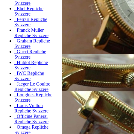
Svizzere
Ebel Repliche
Svizzere
Ferrari Repliche
Svizzere
Franck Muller
Repliche Svizzere
Graham Repliche
Svizzere
Gucci Repliche
Svizzere
Hublot Repliche
Svizzere
IWC Repliche
Svizzere
Jaeger Le Coultre
Repliche Svizzere
Longines Repliche
Svizzere
Louis Vuitton
Repliche Svizzere
Officine Panerai
Repliche Svizzere
Omega Repliche
Svizzere