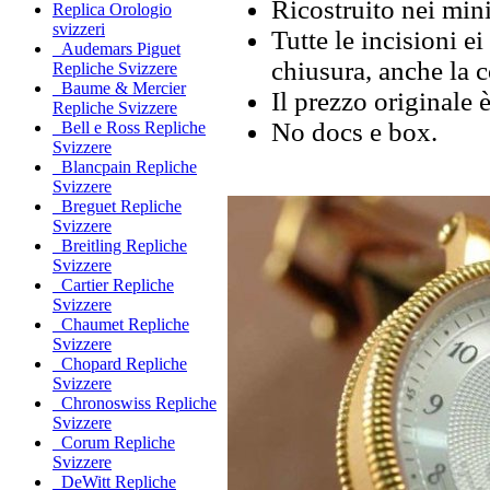
Ricostruito nei mini
Replica Orologio
svizzeri
Tutte le incisioni ei
Audemars Piguet
chiusura, anche la 
Repliche Svizzere
Baume & Mercier
Il prezzo originale 
Repliche Svizzere
No docs e box.
Bell e Ross Repliche
Svizzere
Blancpain Repliche
Svizzere
Breguet Repliche
Svizzere
Breitling Repliche
Svizzere
Cartier Repliche
Svizzere
Chaumet Repliche
Svizzere
Chopard Repliche
Svizzere
Chronoswiss Repliche
Svizzere
Corum Repliche
Svizzere
DeWitt Repliche