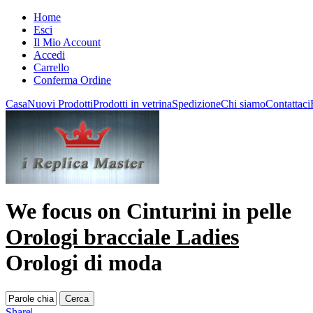
Home
Esci
Il Mio Account
Accedi
Carrello
Conferma Ordine
Casa
Nuovi Prodotti
Prodotti in vetrina
Spedizione
Chi siamo
Contattaci
We focus on
Cinturini in pelle
Orologi bracciale Ladies
Orologi di moda
Share
|