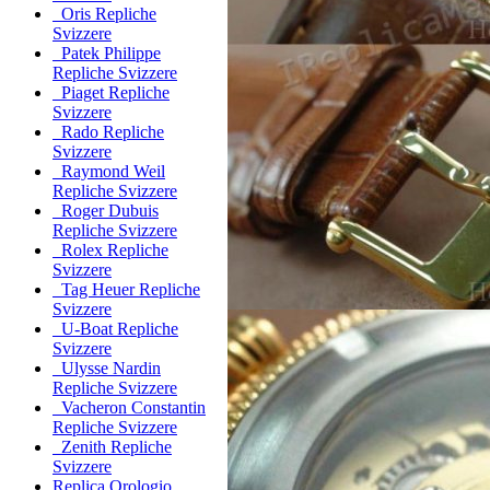
Oris Repliche
Svizzere
Patek Philippe
Repliche Svizzere
Piaget Repliche
Svizzere
Rado Repliche
Svizzere
Raymond Weil
Repliche Svizzere
Roger Dubuis
Repliche Svizzere
Rolex Repliche
Svizzere
Tag Heuer Repliche
Svizzere
U-Boat Repliche
Svizzere
Ulysse Nardin
Repliche Svizzere
Vacheron Constantin
Repliche Svizzere
Zenith Repliche
Svizzere
Replica Orologio