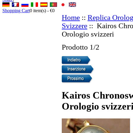
Shopping Cart
0
item(s) -
€0
Home
::
Replica Orolog
Svizzere
:: Kairos Chr
Orologio svizzeri
Prodotto 1/2
Kairos Chronosw
Orologio svizzer