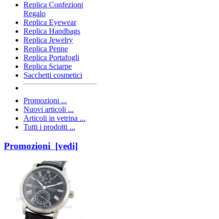
Replica Confezioni
Regalo
Replica Eyewear
Replica Handbags
Replica Jewelry
Replica Penne
Replica Portafogli
Replica Sciarpe
Sacchetti cosmetici
Promozioni ...
Nuovi articoli ...
Articoli in vetrina ...
Tutti i prodotti ...
Promozioni [vedi]