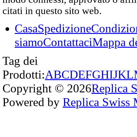
citati in questo sito web.
Casa
Spedizione
Condizio
siamo
Contattaci
Mappa de
Tag dei
Prodotti:
A
B
C
D
E
F
G
H
I
J
K
L
Copyright © 2026
Replica 
Powered by
Replica Swiss