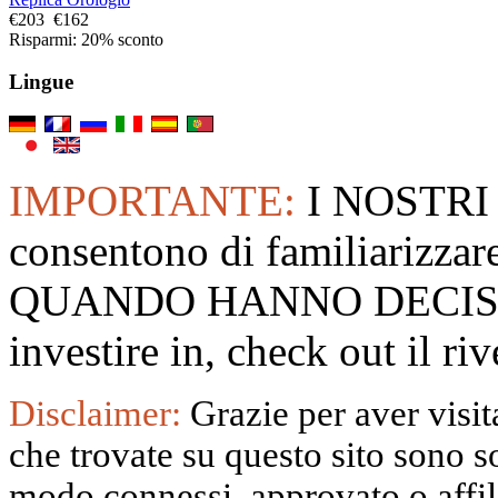
€203
€162
Risparmi: 20% sconto
Lingue
IMPORTANTE:
I NOSTRI
consentono di familiarizzare
QUANDO HANNO DECISO
investire in, check out il 
Disclaimer:
Grazie per aver visita
che trovate su questo sito sono s
modo connessi, approvato o affili