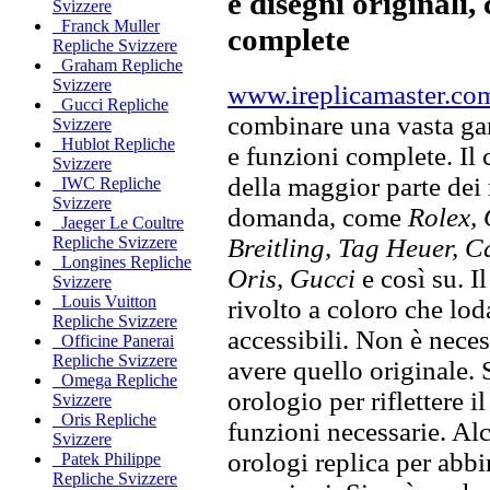
e disegni originali, 
Svizzere
Franck Muller
complete
Repliche Svizzere
Graham Repliche
Svizzere
www.ireplicamaster.co
Gucci Repliche
combinare una vasta gam
Svizzere
Hublot Repliche
e funzioni complete. Il
Svizzere
della maggior parte dei
IWC Repliche
Svizzere
domanda, come
Rolex, 
Jaeger Le Coultre
Breitling, Tag Heuer, C
Repliche Svizzere
Longines Repliche
Oris, Gucci
e così su. I
Svizzere
Louis Vuitton
rivolto a coloro che lod
Repliche Svizzere
accessibili. Non è neces
Officine Panerai
Repliche Svizzere
avere quello originale. S
Omega Repliche
orologio per riflettere il
Svizzere
Oris Repliche
funzioni necessarie. Alc
Svizzere
orologi replica per abbin
Patek Philippe
Repliche Svizzere