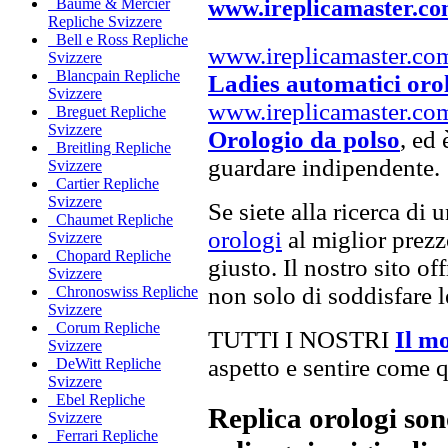
www.ireplicamaster.c
Baume & Mercier
Repliche Svizzere
Bell e Ross Repliche
www.ireplicamaster.co
Svizzere
Blancpain Repliche
Ladies automatici oro
Svizzere
www.ireplicamaster.co
Breguet Repliche
Svizzere
Orologio da polso
, ed 
Breitling Repliche
guardare indipendente.
Svizzere
Cartier Repliche
Svizzere
Se siete alla ricerca di 
Chaumet Repliche
orologi
al miglior prezzo
Svizzere
Chopard Repliche
giusto. Il nostro sito of
Svizzere
non solo di soddisfare l
Chronoswiss Repliche
Svizzere
Corum Repliche
TUTTI I NOSTRI
Il m
Svizzere
aspetto e sentire come qu
DeWitt Repliche
Svizzere
Ebel Repliche
Replica orologi son
Svizzere
Ferrari Repliche