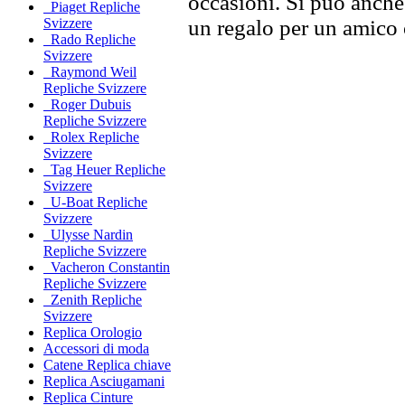
occasioni. Si può anche
Piaget Repliche
un regalo per un amico o
Svizzere
Rado Repliche
Svizzere
Raymond Weil
Repliche Svizzere
Roger Dubuis
Repliche Svizzere
Rolex Repliche
Svizzere
Tag Heuer Repliche
Svizzere
U-Boat Repliche
Svizzere
Ulysse Nardin
Repliche Svizzere
Vacheron Constantin
Repliche Svizzere
Zenith Repliche
Svizzere
Replica Orologio
Accessori di moda
Catene Replica chiave
Replica Asciugamani
Replica Cinture