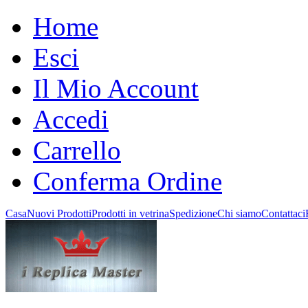
Home
Esci
Il Mio Account
Accedi
Carrello
Conferma Ordine
Casa
Nuovi Prodotti
Prodotti in vetrina
Spedizione
Chi siamo
Contattaci