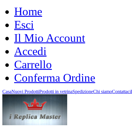
Home
Esci
Il Mio Account
Accedi
Carrello
Conferma Ordine
Casa
Nuovi Prodotti
Prodotti in vetrina
Spedizione
Chi siamo
Contattaci