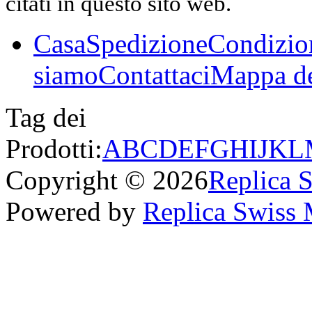
citati in questo sito web.
Casa
Spedizione
Condizio
siamo
Contattaci
Mappa de
Tag dei
Prodotti:
A
B
C
D
E
F
G
H
I
J
K
L
Copyright © 2026
Replica 
Powered by
Replica Swiss