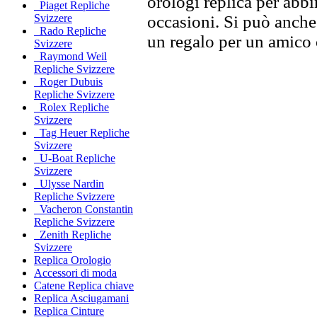
orologi replica per abbin
Piaget Repliche
occasioni. Si può anche
Svizzere
Rado Repliche
un regalo per un amico o
Svizzere
Raymond Weil
Repliche Svizzere
Roger Dubuis
Repliche Svizzere
Rolex Repliche
Svizzere
Tag Heuer Repliche
Svizzere
U-Boat Repliche
Svizzere
Ulysse Nardin
Repliche Svizzere
Vacheron Constantin
Repliche Svizzere
Zenith Repliche
Svizzere
Replica Orologio
Accessori di moda
Catene Replica chiave
Replica Asciugamani
Replica Cinture