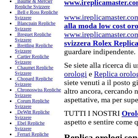
www.ireplicamaster.c
Baume & Mercier
Repliche Svizzere
Bell e Ross Repliche
www.ireplicamaster.co
Svizzere
Blancpain Repliche
alla moda low cost oro
Svizzere
www.ireplicamaster.co
Breguet Repliche
Svizzere
svizzera Rolex Replic
Breitling Repliche
guardare indipendente.
Svizzere
Cartier Repliche
Svizzere
Se siete alla ricerca di 
Chaumet Repliche
orologi
e
Replica orolog
Svizzere
Chopard Repliche
siete venuti a il posto g
Svizzere
altro ancora, cercando n
Chronoswiss Repliche
Svizzere
aspettative, ma per super
Corum Repliche
Svizzere
TUTTI I NOSTRI
Orolo
DeWitt Repliche
Svizzere
aspetto e sentire come qu
Ebel Repliche
Svizzere
Ferrari Repliche
Replica orologi son