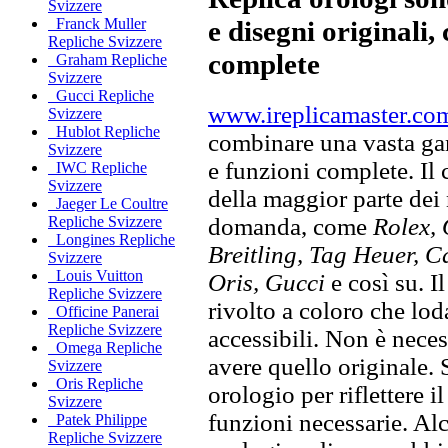
Svizzere
e disegni originali, 
Franck Muller
Repliche Svizzere
complete
Graham Repliche
Svizzere
Gucci Repliche
www.ireplicamaster.co
Svizzere
Hublot Repliche
combinare una vasta gam
Svizzere
e funzioni complete. Il
IWC Repliche
Svizzere
della maggior parte dei
Jaeger Le Coultre
domanda, come
Rolex, 
Repliche Svizzere
Longines Repliche
Breitling, Tag Heuer, C
Svizzere
Louis Vuitton
Oris, Gucci
e così su. I
Repliche Svizzere
rivolto a coloro che lod
Officine Panerai
Repliche Svizzere
accessibili. Non è neces
Omega Repliche
avere quello originale. S
Svizzere
Oris Repliche
orologio per riflettere il
Svizzere
funzioni necessarie. Alc
Patek Philippe
Repliche Svizzere