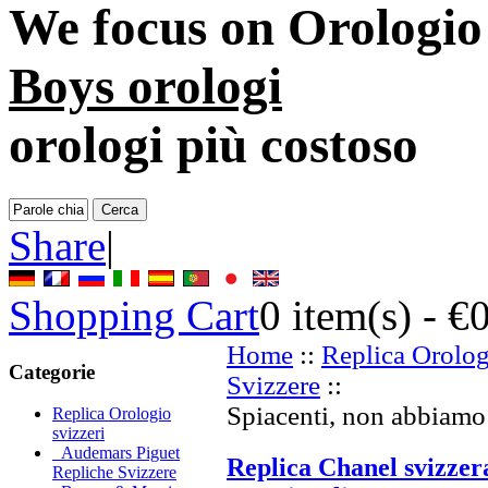
We focus on
Orologio
Boys orologi
orologi più costoso
Share
|
Shopping Cart
0
item(s) -
€
Home
::
Replica Orolog
Categorie
Svizzere
::
Spiacenti, non abbiamo 
Replica Orologio
svizzeri
Audemars Piguet
Replica Chanel svizzer
Repliche Svizzere