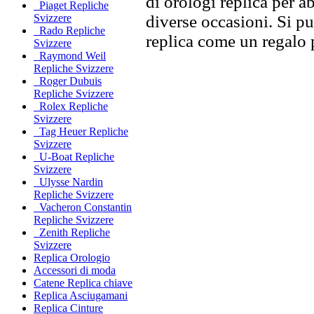
di orologi replica per ab
Piaget Repliche
diverse occasioni. Si p
Svizzere
Rado Repliche
replica come un regalo 
Svizzere
Raymond Weil
Repliche Svizzere
Roger Dubuis
Repliche Svizzere
Rolex Repliche
Svizzere
Tag Heuer Repliche
Svizzere
U-Boat Repliche
Svizzere
Ulysse Nardin
Repliche Svizzere
Vacheron Constantin
Repliche Svizzere
Zenith Repliche
Svizzere
Replica Orologio
Accessori di moda
Catene Replica chiave
Replica Asciugamani
Replica Cinture