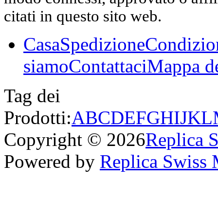
citati in questo sito web.
Casa
Spedizione
Condizio
siamo
Contattaci
Mappa de
Tag dei
Prodotti:
A
B
C
D
E
F
G
H
I
J
K
L
Copyright © 2026
Replica 
Powered by
Replica Swiss