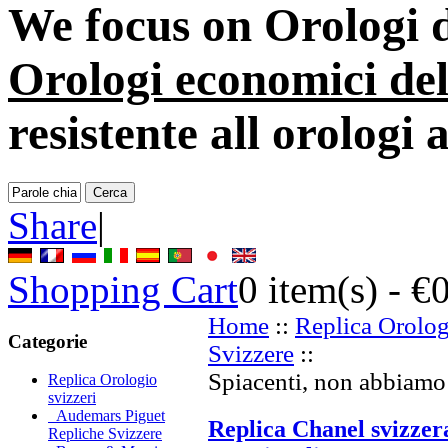
We focus on
Orologi d
Orologi economici del
resistente all orologi
Share
|
Shopping Cart
0
item(s) -
€
Home
::
Replica Orolog
Categorie
Svizzere
::
Spiacenti, non abbiamo 
Replica Orologio
svizzeri
Audemars Piguet
Replica Chanel svizzer
Repliche Svizzere