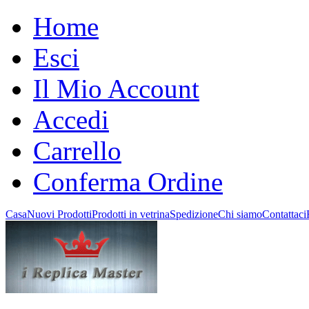
Home
Esci
Il Mio Account
Accedi
Carrello
Conferma Ordine
Casa
Nuovi Prodotti
Prodotti in vetrina
Spedizione
Chi siamo
Contattaci