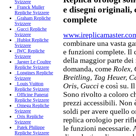
Svizzere
e disegni originali, 
Franck Muller
Repliche Svizzere
complete
Graham Repliche
Svizzere
Gucci Repliche
www.ireplicamaster.co
Svizzere
Hublot Repliche
combinare una vasta gam
Svizzere
e funzioni complete. Il
IWC Repliche
Svizzere
della maggior parte dei
Jaeger Le Coultre
domanda, come
Rolex, 
Repliche Svizzere
Longines Repliche
Breitling, Tag Heuer, C
Svizzere
Louis Vuitton
Oris, Gucci
e così su. I
Repliche Svizzere
Sono rivolto a coloro ch
Officine Panerai
Repliche Svizzere
prezzi accessibili. Non
Omega Repliche
soldi per avere quello or
Svizzere
Oris Repliche
replica orologio per rifl
Svizzere
le funzioni necessarie. 
Patek Philippe
Repliche Svizzere