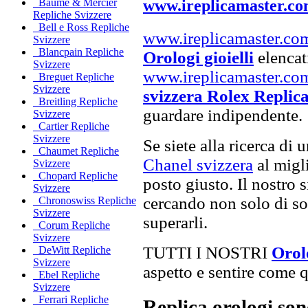
www.ireplicamaster.c
Baume & Mercier
Repliche Svizzere
Bell e Ross Repliche
www.ireplicamaster.co
Svizzere
Blancpain Repliche
Orologi gioielli
elencati
Svizzere
www.ireplicamaster.co
Breguet Repliche
Svizzere
svizzera Rolex Replic
Breitling Repliche
guardare indipendente.
Svizzere
Cartier Repliche
Svizzere
Se siete alla ricerca di 
Chaumet Repliche
Chanel svizzera
al migli
Svizzere
Chopard Repliche
posto giusto. Il nostro s
Svizzere
cercando non solo di sod
Chronoswiss Repliche
Svizzere
superarli.
Corum Repliche
Svizzere
TUTTI I NOSTRI
Orol
DeWitt Repliche
Svizzere
aspetto e sentire come qu
Ebel Repliche
Svizzere
Ferrari Repliche
Replica orologi son