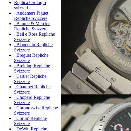
Replica Orologio
svizzeri
Audemars Piguet
Repliche Svizzere
Baume & Mercier
Repliche Svizzere
Bell e Ross Repliche
Svizzere
Blancpain Repliche
Svizzere
Breguet Repliche
Svizzere
Breitling Repliche
Svizzere
Cartier Repliche
Svizzere
Chaumet Repliche
Svizzere
Chopard Repliche
Svizzere
Chronoswiss Repliche
Svizzere
Corum Repliche
Svizzere
DeWitt Repliche