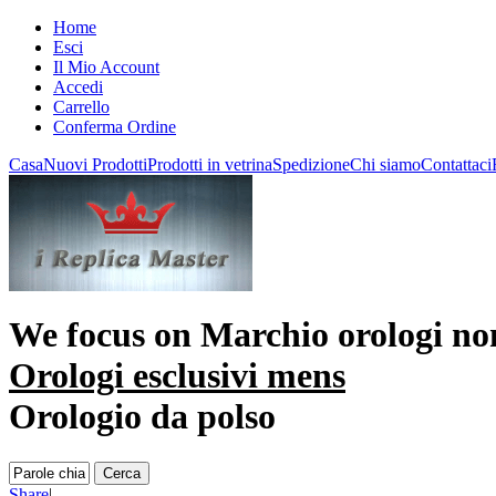
Home
Esci
Il Mio Account
Accedi
Carrello
Conferma Ordine
Casa
Nuovi Prodotti
Prodotti in vetrina
Spedizione
Chi siamo
Contattaci
We focus on
Marchio orologi n
Orologi esclusivi mens
Orologio da polso
Share
|