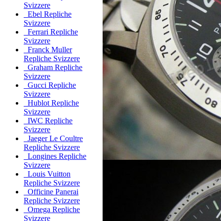
Svizzere
Ebel Repliche
Svizzere
Ferrari Repliche
Svizzere
Franck Muller
Repliche Svizzere
Graham Repliche
Svizzere
Gucci Repliche
Svizzere
Hublot Repliche
Svizzere
IWC Repliche
Svizzere
Jaeger Le Coultre
Repliche Svizzere
Longines Repliche
Svizzere
Louis Vuitton
Repliche Svizzere
Officine Panerai
Repliche Svizzere
Omega Repliche
Svizzere