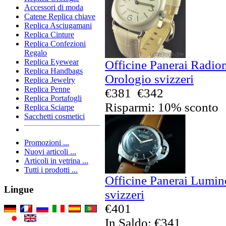
Accessori di moda
Catene Replica chiave
Replica Asciugamani
Replica Cinture
Replica Confezioni
Regalo
Replica Eyewear
Officine Panerai Radio
Replica Handbags
Orologio svizzeri
Replica Jewelry
Replica Penne
€381
€342
Replica Portafogli
Risparmi: 10% sconto
Replica Sciarpe
Sacchetti cosmetici
Promozioni ...
Nuovi articoli ...
Articoli in vetrina ...
Tutti i prodotti ...
Officine Panerai Lumin
Lingue
svizzeri
€401
In Saldo: €341