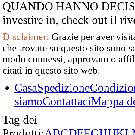
QUANDO HANNO DECISO
investire in, check out il 
Disclaimer:
Grazie per aver visita
che trovate su questo sito sono s
modo connessi, approvato o affili
citati in questo sito web.
Casa
Spedizione
Condizio
siamo
Contattaci
Mappa de
Tag dei
Prodotti:
A
B
C
D
E
F
G
H
I
J
K
L