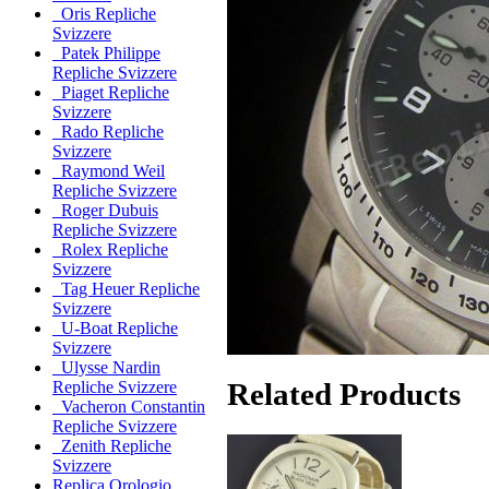
Oris Repliche
Svizzere
Patek Philippe
Repliche Svizzere
Piaget Repliche
Svizzere
Rado Repliche
Svizzere
Raymond Weil
Repliche Svizzere
Roger Dubuis
Repliche Svizzere
Rolex Repliche
Svizzere
Tag Heuer Repliche
Svizzere
U-Boat Repliche
Svizzere
Ulysse Nardin
Related Products
Repliche Svizzere
Vacheron Constantin
Repliche Svizzere
Zenith Repliche
Svizzere
Replica Orologio