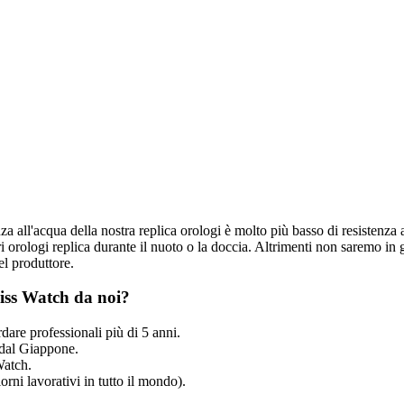
nza all'acqua della nostra replica orologi è molto più basso di resistenza 
 orologi replica durante il nuoto o la doccia. Altrimenti non saremo in g
el produttore.
iss Watch da noi?
dare professionali più di 5 anni.
dal Giappone.
Watch.
rni lavorativi in tutto il mondo).