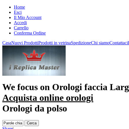
Home
Esci
Il Mio Account
Accedi
Carrello
Conferma Ordine
Casa
Nuovi Prodotti
Prodotti in vetrina
Spedizione
Chi siamo
Contattaci
We focus on
Orologi faccia Larg
Acquista online orologi
Orologi da polso
Share
|