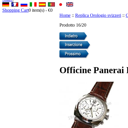
Shopping Cart
0
item(s) -
€0
Home
::
Replica Orologio svizzeri
::
O
Prodotto 16/20
Officine Panerai 