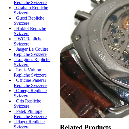
Repliche Svizzere
Graham Repliche
Svizzere
Gucci Repliche
Svizzere
Hublot Repliche
Svizzere
IWC Repliche
Svizzere
Jaeger Le Coultre
Repliche Svizzere
Longines Repliche
Svizzere
Louis Vuitton
Repliche Svizzere
Officine Panerai
Repliche Svizzere
Omega Repliche
Svizzere
Oris Repliche
Svizzere
Patek Philippe
Repliche Svizzere
Piaget Repliche
Related Products
Svizzere