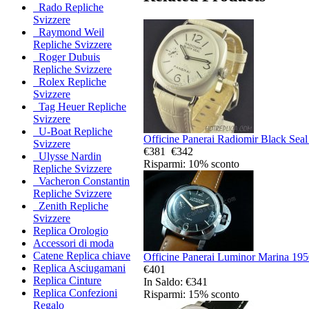
Rado Repliche
Svizzere
Raymond Weil
Repliche Svizzere
Roger Dubuis
Repliche Svizzere
Rolex Repliche
Svizzere
Tag Heuer Repliche
Svizzere
U-Boat Repliche
Officine Panerai Radiomir Black Seal
Svizzere
€381
€342
Ulysse Nardin
Risparmi: 10% sconto
Repliche Svizzere
Vacheron Constantin
Repliche Svizzere
Zenith Repliche
Svizzere
Replica Orologio
Accessori di moda
Catene Replica chiave
Officine Panerai Luminor Marina 1950
Replica Asciugamani
€401
Replica Cinture
In Saldo: €341
Replica Confezioni
Risparmi: 15% sconto
Regalo