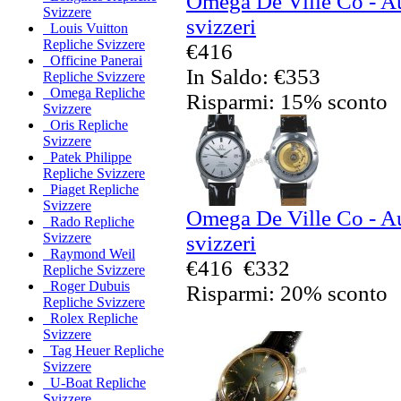
Omega De Ville Co - Au
Svizzere
svizzeri
Louis Vuitton
Repliche Svizzere
€416
Officine Panerai
In Saldo: €353
Repliche Svizzere
Omega Repliche
Risparmi: 15% sconto
Svizzere
Oris Repliche
Svizzere
Patek Philippe
Repliche Svizzere
Piaget Repliche
Svizzere
Omega De Ville Co - Au
Rado Repliche
Svizzere
svizzeri
Raymond Weil
€416
€332
Repliche Svizzere
Roger Dubuis
Risparmi: 20% sconto
Repliche Svizzere
Rolex Repliche
Svizzere
Tag Heuer Repliche
Svizzere
U-Boat Repliche
Svizzere