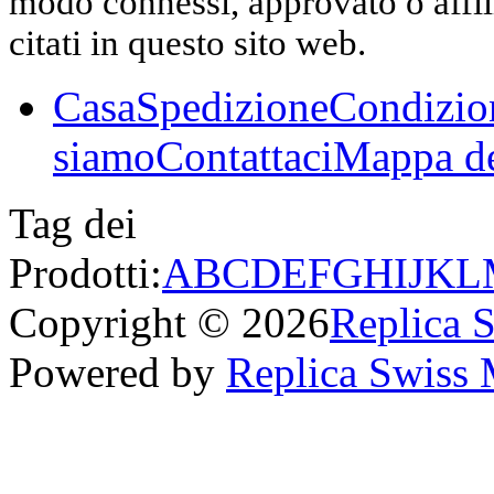
modo connessi, approvato o affili
citati in questo sito web.
Casa
Spedizione
Condizio
siamo
Contattaci
Mappa de
Tag dei
Prodotti:
A
B
C
D
E
F
G
H
I
J
K
L
Copyright © 2026
Replica 
Powered by
Replica Swiss