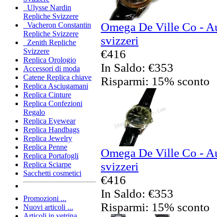
Ulysse Nardin
Repliche Svizzere
Omega De Ville Co - Au
Vacheron Constantin
Repliche Svizzere
svizzeri
Zenith Repliche
Svizzere
€416
Replica Orologio
In Saldo: €353
Accessori di moda
Catene Replica chiave
Risparmi: 15% sconto
Replica Asciugamani
Replica Cinture
Replica Confezioni
Regalo
Replica Eyewear
Replica Handbags
Replica Jewelry
Replica Penne
Omega De Ville Co - Au
Replica Portafogli
svizzeri
Replica Sciarpe
Sacchetti cosmetici
€416
In Saldo: €353
Promozioni ...
Risparmi: 15% sconto
Nuovi articoli ...
Articoli in vetrina ...