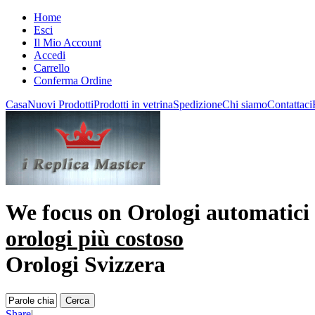
Home
Esci
Il Mio Account
Accedi
Carrello
Conferma Ordine
Casa
Nuovi Prodotti
Prodotti in vetrina
Spedizione
Chi siamo
Contattaci
We focus on
Orologi automatici
orologi più costoso
Orologi Svizzera
Share
|