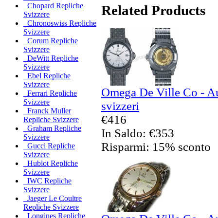
Chopard Repliche
Related Products
Svizzere
Chronoswiss Repliche
Svizzere
Corum Repliche
Svizzere
DeWitt Repliche
Svizzere
Ebel Repliche
Svizzere
Omega De Ville Co - Au
Ferrari Repliche
Svizzere
svizzeri
Franck Muller
€416
Repliche Svizzere
Graham Repliche
In Saldo: €353
Svizzere
Risparmi: 15% sconto
Gucci Repliche
Svizzere
Hublot Repliche
Svizzere
IWC Repliche
Svizzere
Jaeger Le Coultre
Repliche Svizzere
Longines Repliche