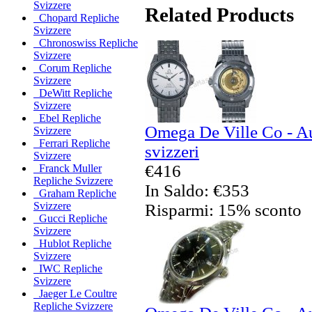
Svizzere
Related Products
Chopard Repliche
Svizzere
Chronoswiss Repliche
Svizzere
Corum Repliche
Svizzere
DeWitt Repliche
Svizzere
Ebel Repliche
Omega De Ville Co - Au
Svizzere
Ferrari Repliche
svizzeri
Svizzere
€416
Franck Muller
Repliche Svizzere
In Saldo: €353
Graham Repliche
Svizzere
Risparmi: 15% sconto
Gucci Repliche
Svizzere
Hublot Repliche
Svizzere
IWC Repliche
Svizzere
Jaeger Le Coultre
Repliche Svizzere