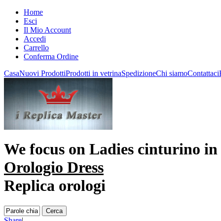
Home
Esci
Il Mio Account
Accedi
Carrello
Conferma Ordine
Casa
Nuovi Prodotti
Prodotti in vetrina
Spedizione
Chi siamo
Contattaci
We focus on
Ladies cinturino in 
Orologio Dress
Replica orologi
Share
|