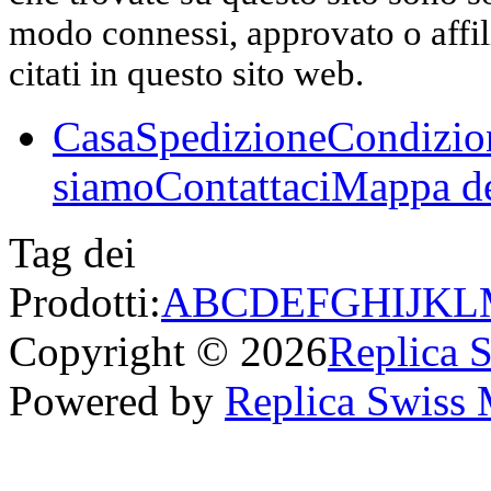
modo connessi, approvato o affili
citati in questo sito web.
Casa
Spedizione
Condizio
siamo
Contattaci
Mappa de
Tag dei
Prodotti:
A
B
C
D
E
F
G
H
I
J
K
L
Copyright © 2026
Replica 
Powered by
Replica Swiss