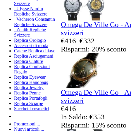
Svizzere
Ulysse Nardin
Repliche Svizzere
Vacheron Constantin
Omega De Ville Co - Au
Repliche Svizzere
Zenith Repliche
svizzeri
Svizzere
€416
€332
Replica Orologio
Accessori di moda
Risparmi: 20% sconto
Catene Replica chiave
Replica Asciugamani
Replica Cinture
Replica Confezioni
Regalo
Replica Eyewear
Replica Handbags
Replica Jewelry
Omega De Ville Co - Au
Replica Penne
Replica Portafogli
svizzeri
Replica Sciarpe
€416
Sacchetti cosmetici
In Saldo: €353
Risparmi: 15% sconto
Promozioni ...
Nuovi articoli ...