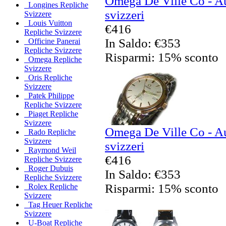
Omega De Ville Co - Au
Longines Repliche
svizzeri
Svizzere
Louis Vuitton
€416
Repliche Svizzere
In Saldo: €353
Officine Panerai
Repliche Svizzere
Risparmi: 15% sconto
Omega Repliche
Svizzere
Oris Repliche
Svizzere
Patek Philippe
Repliche Svizzere
Piaget Repliche
Svizzere
Omega De Ville Co - Au
Rado Repliche
Svizzere
svizzeri
Raymond Weil
€416
Repliche Svizzere
Roger Dubuis
In Saldo: €353
Repliche Svizzere
Risparmi: 15% sconto
Rolex Repliche
Svizzere
Tag Heuer Repliche
Svizzere
U-Boat Repliche