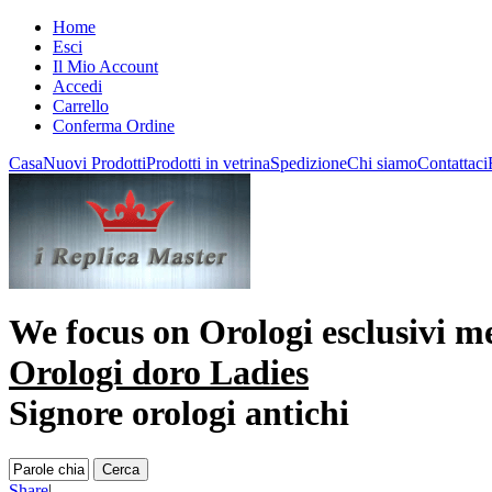
Home
Esci
Il Mio Account
Accedi
Carrello
Conferma Ordine
Casa
Nuovi Prodotti
Prodotti in vetrina
Spedizione
Chi siamo
Contattaci
We focus on
Orologi esclusivi m
Orologi doro Ladies
Signore orologi antichi
Share
|