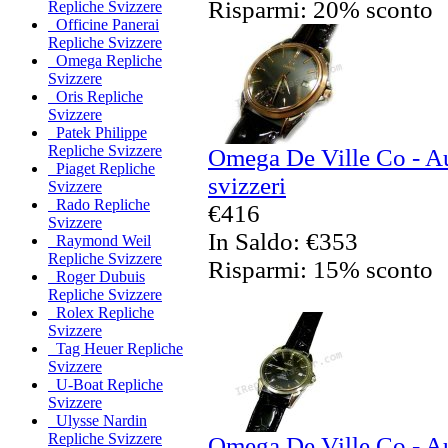
Risparmi: 20% sconto
Repliche Svizzere
Officine Panerai
Repliche Svizzere
Omega Repliche
Svizzere
Oris Repliche
Svizzere
Patek Philippe
Repliche Svizzere
Omega De Ville Co - Au
Piaget Repliche
svizzeri
Svizzere
Rado Repliche
€416
Svizzere
In Saldo: €353
Raymond Weil
Repliche Svizzere
Risparmi: 15% sconto
Roger Dubuis
Repliche Svizzere
Rolex Repliche
Svizzere
Tag Heuer Repliche
Svizzere
U-Boat Repliche
Svizzere
Ulysse Nardin
Repliche Svizzere
Omega De Ville Co - Au