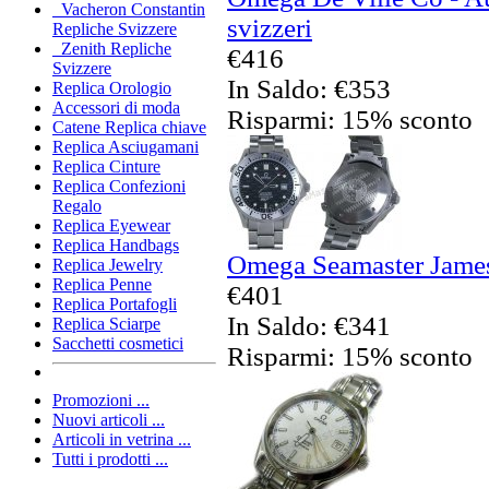
Vacheron Constantin
svizzeri
Repliche Svizzere
Zenith Repliche
€416
Svizzere
In Saldo: €353
Replica Orologio
Accessori di moda
Risparmi: 15% sconto
Catene Replica chiave
Replica Asciugamani
Replica Cinture
Replica Confezioni
Regalo
Replica Eyewear
Replica Handbags
Omega Seamaster James
Replica Jewelry
Replica Penne
€401
Replica Portafogli
In Saldo: €341
Replica Sciarpe
Sacchetti cosmetici
Risparmi: 15% sconto
Promozioni ...
Nuovi articoli ...
Articoli in vetrina ...
Tutti i prodotti ...