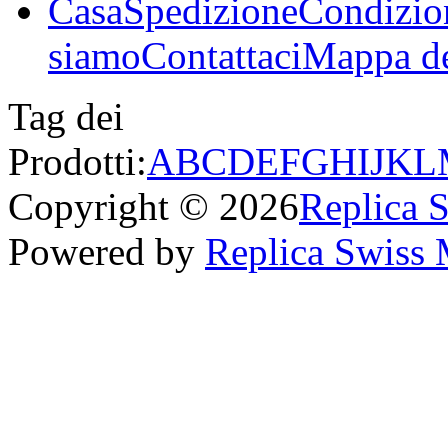
Casa
Spedizione
Condizio
siamo
Contattaci
Mappa de
Tag dei
Prodotti:
A
B
C
D
E
F
G
H
I
J
K
L
Copyright © 2026
Replica 
Powered by
Replica Swiss