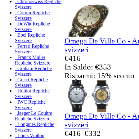
Chronoswiss Repliche
Svizzere
Corum Repliche
Svizzere
DeWitt Repliche
Svizzere
Ebel Repliche
Omega De Ville Co - Au
Svizzere
Ferrari Repliche
svizzeri
Svizzere
€416
Franck Muller
Repliche Svizzere
In Saldo: €353
Graham Repliche
Risparmi: 15% sconto
Svizzere
Gucci Repliche
Svizzere
Hublot Repliche
Svizzere
IWC Repliche
Svizzere
Jaeger Le Coultre
Omega De Ville Co - Au
Repliche Svizzere
svizzeri
Longines Repliche
Svizzere
€416
€332
Louis Vuitton