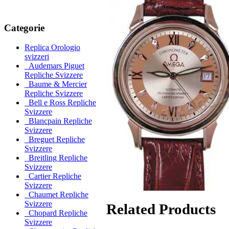
Categorie
Replica Orologio
svizzeri
Audemars Piguet
Repliche Svizzere
Baume & Mercier
Repliche Svizzere
Bell e Ross Repliche
Svizzere
Blancpain Repliche
Svizzere
Breguet Repliche
Svizzere
Breitling Repliche
Svizzere
Cartier Repliche
Svizzere
Chaumet Repliche
Svizzere
Related Products
Chopard Repliche
Svizzere