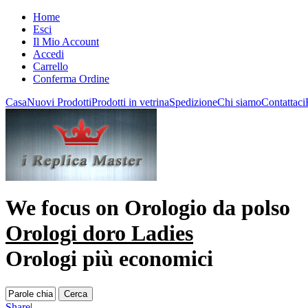
Home
Esci
Il Mio Account
Accedi
Carrello
Conferma Ordine
Casa
Nuovi Prodotti
Prodotti in vetrina
Spedizione
Chi siamo
Contattaci
We focus on
Orologio da polso
Orologi doro Ladies
Orologi più economici
Share
|