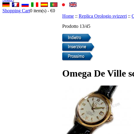
Shopping Cart
0
item(s) -
€0
Home
::
Replica Orologio svizzeri
::
O
Prodotto 13/45
Omega De Ville sc