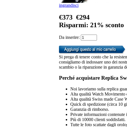
ingrandisci
€373
€294
Risparmi: 21% sconto
Da inserire:
Si prega di tenere conto che la resiste
consigliamo di indossare uno dei nostri
scambio o la riparazione in garanzia d
Perché acquistare Replica Sw
Noi lavoriamo sulla replica guar
Alta qualità Watch Movimento 
Alta qualità Swiss made Case 
Quick di spedizione (circa 10 gio
Garanzia di rimborso.
Private informazioni contenute i
Più di 10000 clienti soddisfatti.
Tutte le foto scattate dagli orol