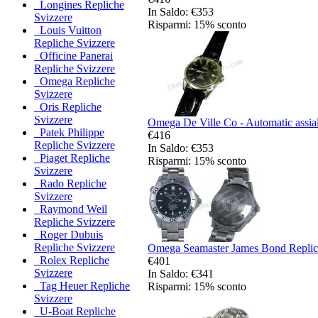
Longines Repliche
In Saldo: €353
Svizzere
Risparmi: 15% sconto
Louis Vuitton
Repliche Svizzere
Officine Panerai
Repliche Svizzere
Omega Repliche
Svizzere
Oris Repliche
Svizzere
Omega De Ville Co - Automatic assial
Patek Philippe
€416
Repliche Svizzere
In Saldo: €353
Piaget Repliche
Risparmi: 15% sconto
Svizzere
Rado Repliche
Svizzere
Raymond Weil
Repliche Svizzere
Roger Dubuis
Repliche Svizzere
Omega Seamaster James Bond Replica
Rolex Repliche
€401
Svizzere
In Saldo: €341
Tag Heuer Repliche
Risparmi: 15% sconto
Svizzere
U-Boat Repliche