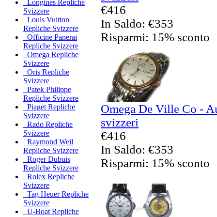
Longines Repliche
€416
Svizzere
Louis Vuitton
In Saldo: €353
Repliche Svizzere
Risparmi: 15% sconto
Officine Panerai
Repliche Svizzere
Omega Repliche
Svizzere
Oris Repliche
Svizzere
Patek Philippe
Repliche Svizzere
Omega De Ville Co - Au
Piaget Repliche
Svizzere
svizzeri
Rado Repliche
Svizzere
€416
Raymond Weil
In Saldo: €353
Repliche Svizzere
Roger Dubuis
Risparmi: 15% sconto
Repliche Svizzere
Rolex Repliche
Svizzere
Tag Heuer Repliche
Svizzere
U-Boat Repliche