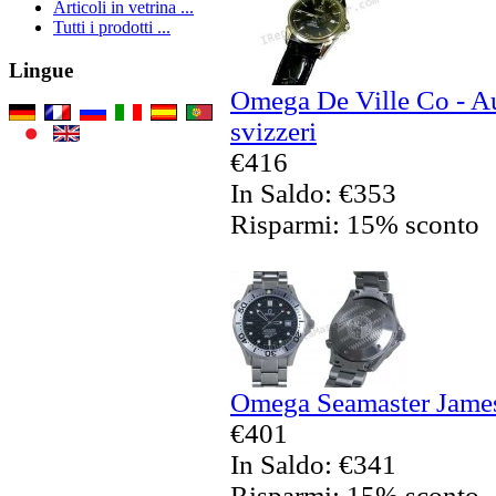
Articoli in vetrina ...
Tutti i prodotti ...
Lingue
Omega De Ville Co - Au
svizzeri
€416
In Saldo: €353
Risparmi: 15% sconto
Omega Seamaster James
€401
In Saldo: €341
Risparmi: 15% sconto