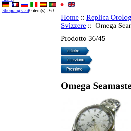
Shopping Cart
0
item(s) -
€0
Home
::
Replica Orolog
Svizzere
:: Omega Seama
Prodotto 36/45
Omega Seamaster