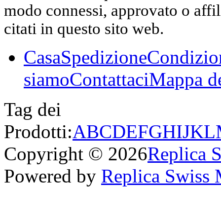
modo connessi, approvato o affili
citati in questo sito web.
Casa
Spedizione
Condizio
siamo
Contattaci
Mappa de
Tag dei
Prodotti:
A
B
C
D
E
F
G
H
I
J
K
L
Copyright © 2026
Replica 
Powered by
Replica Swiss