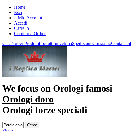
Home
Esci
Il Mio Account
Accedi
Carrello
Conferma Ordine
Casa
Nuovi Prodotti
Prodotti in vetrina
Spedizione
Chi siamo
Contattaci
We focus on
Orologi famosi
Orologi doro
Orologi forze speciali
Share
|