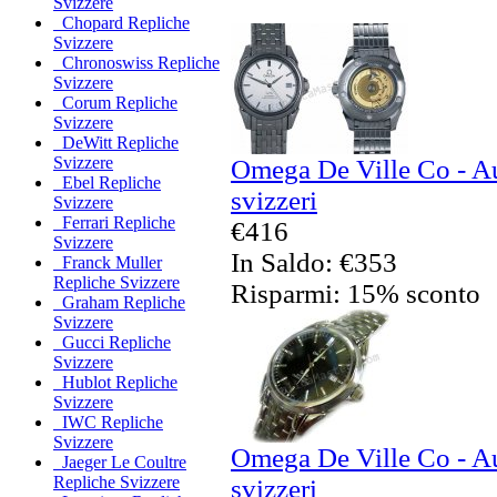
Svizzere
Chopard Repliche
Svizzere
Chronoswiss Repliche
Svizzere
Corum Repliche
Svizzere
DeWitt Repliche
Svizzere
Omega De Ville Co - Au
Ebel Repliche
svizzeri
Svizzere
Ferrari Repliche
€416
Svizzere
In Saldo: €353
Franck Muller
Repliche Svizzere
Risparmi: 15% sconto
Graham Repliche
Svizzere
Gucci Repliche
Svizzere
Hublot Repliche
Svizzere
IWC Repliche
Svizzere
Omega De Ville Co - Au
Jaeger Le Coultre
Repliche Svizzere
svizzeri