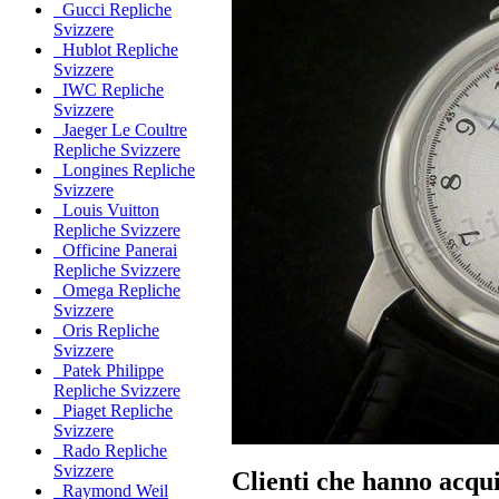
Gucci Repliche
Svizzere
Hublot Repliche
Svizzere
IWC Repliche
Svizzere
Jaeger Le Coultre
Repliche Svizzere
Longines Repliche
Svizzere
Louis Vuitton
Repliche Svizzere
Officine Panerai
Repliche Svizzere
Omega Repliche
Svizzere
Oris Repliche
Svizzere
Patek Philippe
Repliche Svizzere
Piaget Repliche
Svizzere
Rado Repliche
Svizzere
Clienti che hanno acqu
Raymond Weil