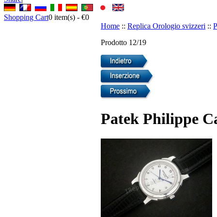
Shopping Cart
0
item(s) -
€0
Home
::
Replica Orologio svizzeri
::
P
Prodotto 12/19
Patek Philippe Ca