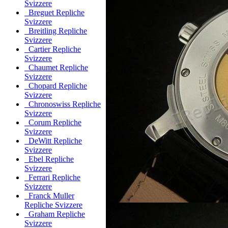
Svizzere
Breguet Repliche
Svizzere
Breitling Repliche
Svizzere
Cartier Repliche
Svizzere
Chaumet Repliche
Svizzere
Chopard Repliche
Svizzere
Chronoswiss Repliche
Svizzere
Corum Repliche
Svizzere
DeWitt Repliche
Svizzere
Ebel Repliche
Svizzere
Ferrari Repliche
Svizzere
Franck Muller
Repliche Svizzere
Graham Repliche
Svizzere