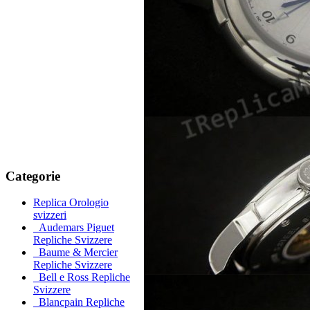
Categorie
Replica Orologio
svizzeri
Audemars Piguet
Repliche Svizzere
Baume & Mercier
Repliche Svizzere
Bell e Ross Repliche
Svizzere
Blancpain Repliche