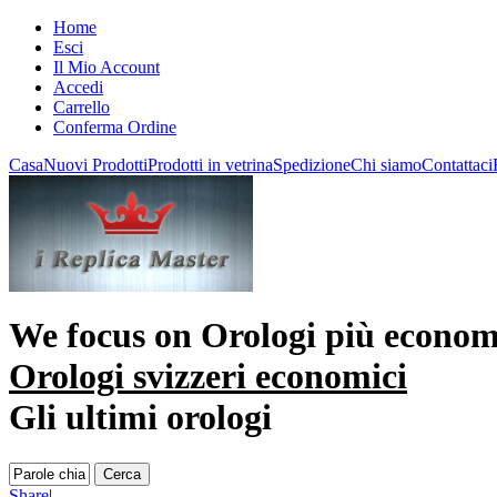
Home
Esci
Il Mio Account
Accedi
Carrello
Conferma Ordine
Casa
Nuovi Prodotti
Prodotti in vetrina
Spedizione
Chi siamo
Contattaci
We focus on
Orologi più econom
Orologi svizzeri economici
Gli ultimi orologi
Share
|