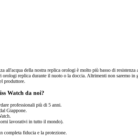
nza all'acqua della nostra replica orologi è molto più basso di resistenza 
 orologi replica durante il nuoto o la doccia. Altrimenti non saremo in g
el produttore.
iss Watch da noi?
dare professionali più di 5 anni.
dal Giappone.
Watch.
rni lavorativi in tutto il mondo).
n completa fiducia e la protezione.