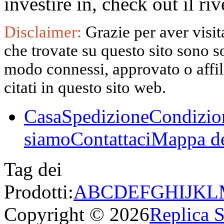
investire in, check out il 
Disclaimer:
Grazie per aver visita
che trovate su questo sito sono s
modo connessi, approvato o affili
citati in questo sito web.
Casa
Spedizione
Condizio
siamo
Contattaci
Mappa de
Tag dei
Prodotti:
A
B
C
D
E
F
G
H
I
J
K
L
Copyright © 2026
Replica 