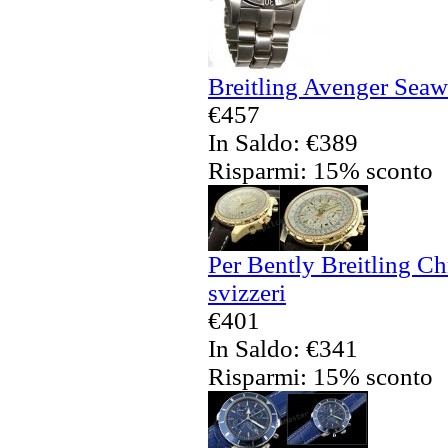
Breitling Avenger Seaw
€457
In Saldo: €389
Risparmi: 15% sconto
Per Bently Breitling C
svizzeri
€401
In Saldo: €341
Risparmi: 15% sconto