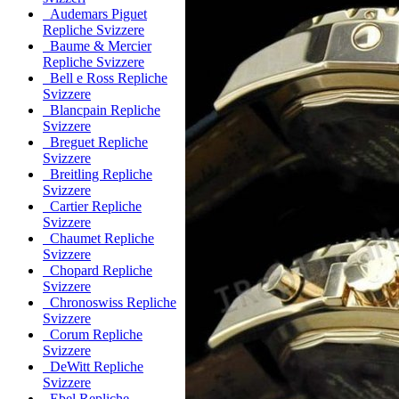
Audemars Piguet
Repliche Svizzere
Baume & Mercier
Repliche Svizzere
Bell e Ross Repliche
Svizzere
Blancpain Repliche
Svizzere
Breguet Repliche
Svizzere
Breitling Repliche
Svizzere
Cartier Repliche
Svizzere
Chaumet Repliche
Svizzere
Chopard Repliche
Svizzere
Chronoswiss Repliche
Svizzere
Corum Repliche
Svizzere
DeWitt Repliche
Svizzere
Ebel Repliche