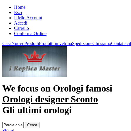
Home
Esci
Il Mio Account
Accedi
Carrello
Conferma Ordine
Casa
Nuovi Prodotti
Prodotti in vetrina
Spedizione
Chi siamo
Contattaci
We focus on
Orologi famosi
Orologi designer Sconto
Gli ultimi orologi
Share
|