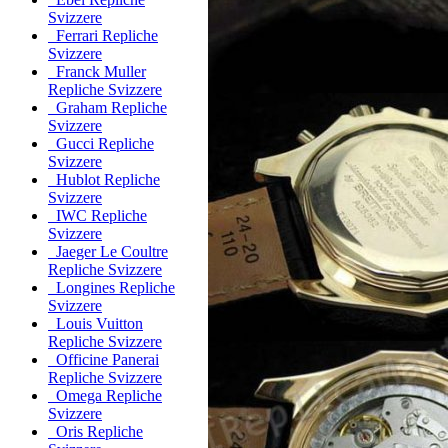
Svizzere
Ferrari Repliche
Svizzere
Franck Muller
Repliche Svizzere
Graham Repliche
Svizzere
Gucci Repliche
Svizzere
Hublot Repliche
Svizzere
IWC Repliche
Svizzere
Jaeger Le Coultre
Repliche Svizzere
Longines Repliche
Svizzere
Louis Vuitton
Repliche Svizzere
Officine Panerai
Repliche Svizzere
Omega Repliche
Svizzere
Oris Repliche