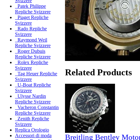
Svizzere
Patek Philippe
Repliche Svizzere
Piaget Repliche
Svizzere
Rado Repliche
Svizzere
Raymond Weil
Repliche Svizzere
Roger Dubuis
Repliche Svizzere
Rolex Repliche
Svizzere
Related Products
Tag Heuer Repliche
Svizzere
U-Boat Repliche
Svizzere
Ulysse Nardin
Repliche Svizzere
Vacheron Constantin
Repliche Svizzere
Zenith Repliche
Svizzere
Replica Orologio
Breitling Bentley Moto
Accessori di moda