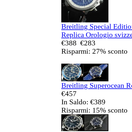
Breitling Special Editi
Replica Orologio svizze
€388
€283
Risparmi: 27% sconto
Breitling Superocean Re
€457
In Saldo: €389
Risparmi: 15% sconto