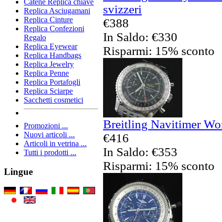
Catene Replica chiave
svizzeri
Replica Asciugamani
Replica Cinture
€388
Replica Confezioni
In Saldo: €330
Regalo
Replica Eyewear
Risparmi: 15% sconto
Replica Handbags
Replica Jewelry
Replica Penne
Replica Portafogli
Replica Sciarpe
Sacchetti cosmetici
Breitling Navitimer Wor
Promozioni ...
Nuovi articoli ...
€416
Articoli in vetrina ...
In Saldo: €353
Tutti i prodotti ...
Risparmi: 15% sconto
Lingue