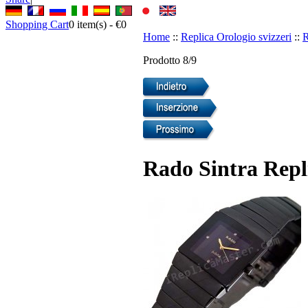
Shopping Cart
0
item(s) -
€0
Home
::
Replica Orologio svizzeri
::
R
Prodotto 8/9
Rado Sintra Repli