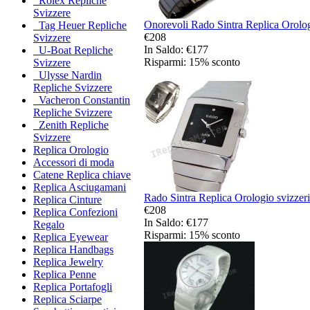
Rolex Repliche
Svizzere
Onorevoli Rado Sintra Replica Orolog
Tag Heuer Repliche
€208
Svizzere
In Saldo: €177
U-Boat Repliche
Risparmi: 15% sconto
Svizzere
Ulysse Nardin
Repliche Svizzere
Vacheron Constantin
Repliche Svizzere
Zenith Repliche
Svizzere
Replica Orologio
Accessori di moda
Catene Replica chiave
Replica Asciugamani
Rado Sintra Replica Orologio svizzeri
Replica Cinture
€208
Replica Confezioni
In Saldo: €177
Regalo
Risparmi: 15% sconto
Replica Eyewear
Replica Handbags
Replica Jewelry
Replica Penne
Replica Portafogli
Replica Sciarpe