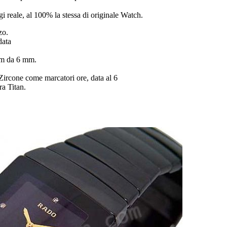
ogi reale, al 100% la stessa di originale Watch.
zo.
data
mm da 6 mm.
 Zircone come marcatori ore, data al 6
a Titan.