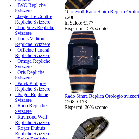
IWC Repliche
Svizzere
Onorevoli Rado Sintra Replica Orolog
Jaeger Le Coultre
€208
Repliche Svizzere
In Saldo: €177
Longines Repliche
Risparmi: 15% sconto
Svizzere
Louis Vuitton
Repliche Svizzere
Officine Panerai
Repliche Svizzere
Omega Repliche
Svizzere
Oris Repliche
Svizzere
Patek Philippe
Repliche Svizzere
Piaget Repliche
Rado Sintra Replica Orologio svizzeri
Svizzere
€208
€153
Rado Repliche
Risparmi: 26% sconto
Svizzere
Raymond Weil
Repliche Svizzere
Roger Dubuis
Repliche Svizzere