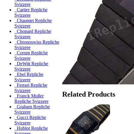
Svizzere
Cartier Repliche
Svizzere
Chaumet Repliche
Svizzere
Chopard Repliche
Svizzere
Chronoswiss Repliche
Svizzere
Corum Repliche
Svizzere
DeWitt Repliche
Svizzere
Ebel Repliche
Svizzere
Ferrari Repliche
Svizzere
Related Products
Franck Muller
Repliche Svizzere
Graham Repliche
Svizzere
Gucci Repliche
Svizzere
Hublot Repliche
Svizzere