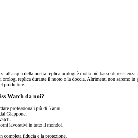
nza all'acqua della nostra replica orologi è molto più basso di resistenza 
 orologi replica durante il nuoto o la doccia. Altrimenti non saremo in g
el produttore.
iss Watch da noi?
dare professionali più di 5 anni.
dal Giappone.
Watch.
rni lavorativi in tutto il mondo).
n completa fiducia e la protezione.