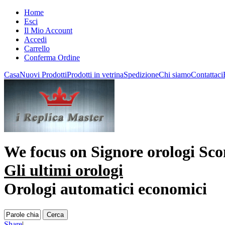
Home
Esci
Il Mio Account
Accedi
Carrello
Conferma Ordine
Casa
Nuovi Prodotti
Prodotti in vetrina
Spedizione
Chi siamo
Contattaci
We focus on
Signore orologi Sco
Gli ultimi orologi
Orologi automatici economici
Share
|