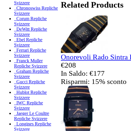
Related Products
Svizzere
Chronoswiss Repliche
Svizzere
Corum Repliche
Svizzere
DeWitt Repliche
Svizzere
Ebel Repliche
Svizzere
Ferrari Repliche
Onorevoli Rado Sintra 
Svizzere
Franck Muller
€208
Repliche Svizzere
Graham Repliche
In Saldo: €177
Svizzere
Risparmi: 15% sconto
Gucci Repliche
Svizzere
Hublot Repliche
Svizzere
IWC Repliche
Svizzere
Jaeger Le Coultre
Repliche Svizzere
Longines Repliche
Svizzere