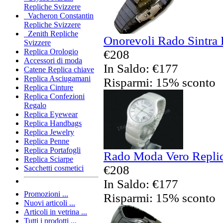
Repliche Svizzere
Vacheron Constantin
Repliche Svizzere
Zenith Repliche
Onorevoli Rado Sintra 
Svizzere
Replica Orologio
€208
Accessori di moda
In Saldo: €177
Catene Replica chiave
Replica Asciugamani
Risparmi: 15% sconto
Replica Cinture
Replica Confezioni
Regalo
Replica Eyewear
Replica Handbags
Replica Jewelry
Replica Penne
Replica Portafogli
Rado Moda Vero Replic
Replica Sciarpe
€208
Sacchetti cosmetici
In Saldo: €177
Promozioni ...
Risparmi: 15% sconto
Nuovi articoli ...
Articoli in vetrina ...
Tutti i prodotti ...