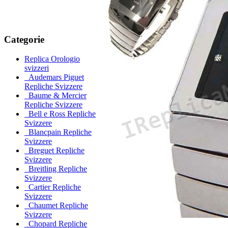
Categorie
Replica Orologio
svizzeri
Audemars Piguet
Repliche Svizzere
Baume & Mercier
Repliche Svizzere
Bell e Ross Repliche
Svizzere
Blancpain Repliche
Svizzere
Breguet Repliche
Svizzere
Breitling Repliche
Svizzere
Cartier Repliche
Svizzere
Chaumet Repliche
Svizzere
Chopard Repliche