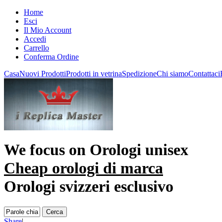
Home
Esci
Il Mio Account
Accedi
Carrello
Conferma Ordine
Casa
Nuovi Prodotti
Prodotti in vetrina
Spedizione
Chi siamo
Contattaci
We focus on
Orologi unisex
Cheap orologi di marca
Orologi svizzeri esclusivo
Share
|