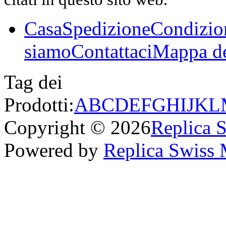
Casa
Spedizione
Condizio
siamo
Contattaci
Mappa de
Tag dei
Prodotti:
A
B
C
D
E
F
G
H
I
J
K
L
Copyright © 2026
Replica 
Powered by
Replica Swiss