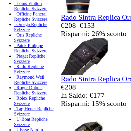
Louis Vuitton
Repliche Svizzere
Officine Panerai
Rado Sintra Replica Oro
Repliche Svizzere
€208
€153
Omega Repliche
Svizzere
Risparmi: 26% sconto
Oris Repliche
Svizzere
Patek Philippe
Repliche Svizzere
Piaget Repliche
Svizzere
Rado Repliche
Svizzere
Raymond Weil
Rado Sintra Replica Oro
Repliche Svizzere
€208
Roger Dubuis
Repliche Svizzere
In Saldo: €177
Rolex Repliche
Risparmi: 15% sconto
Svizzere
Tag Heuer Repliche
Svizzere
U-Boat Repliche
Svizzere
Ulysse Nardin