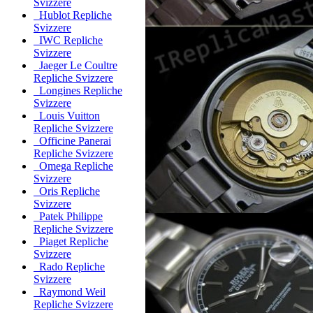
Svizzere
Hublot Repliche
Svizzere
IWC Repliche
Svizzere
Jaeger Le Coultre
Repliche Svizzere
Longines Repliche
Svizzere
Louis Vuitton
Repliche Svizzere
Officine Panerai
Repliche Svizzere
Omega Repliche
Svizzere
Oris Repliche
Svizzere
Patek Philippe
Repliche Svizzere
Piaget Repliche
Svizzere
Rado Repliche
Svizzere
Raymond Weil
Repliche Svizzere