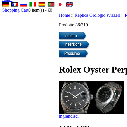
Shopping Cart
0
item(s) -
€0
Home
::
Replica Orologio svizzeri
::
R
Prodotto 86/219
Rolex Oyster Perp
ingrandisci