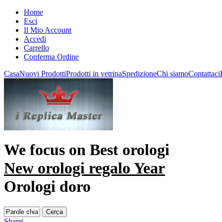
Home
Esci
Il Mio Account
Accedi
Carrello
Conferma Ordine
Casa
Nuovi Prodotti
Prodotti in vetrina
Spedizione
Chi siamo
Contattaci
We focus on
Best orologi
New orologi regalo Year
Orologi doro
Share
|