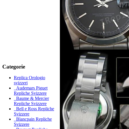
Categorie
Replica Orologio
svizzeri
Audemars Piguet
Repliche Svizzere
Baume & Mercier
Repliche Svizzere
Bell e Ross Repliche
Svizzere
Blancpain Repliche
Svizzere