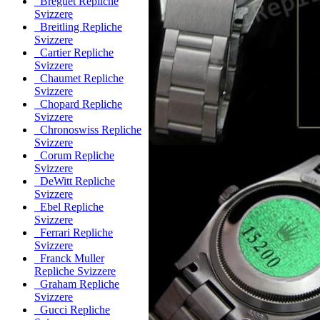
Breguet Repliche
Svizzere
Breitling Repliche
Svizzere
Cartier Repliche
Svizzere
Chaumet Repliche
Svizzere
Chopard Repliche
Svizzere
Chronoswiss Repliche
Svizzere
Corum Repliche
Svizzere
DeWitt Repliche
Svizzere
Ebel Repliche
Svizzere
Ferrari Repliche
Svizzere
Franck Muller
Repliche Svizzere
Graham Repliche
Svizzere
Gucci Repliche