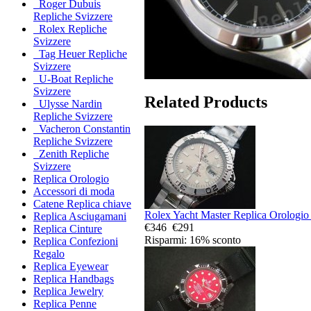
Roger Dubuis
Repliche Svizzere
Rolex Repliche
Svizzere
Tag Heuer Repliche
Svizzere
U-Boat Repliche
Svizzere
Related Products
Ulysse Nardin
Repliche Svizzere
Vacheron Constantin
Repliche Svizzere
Zenith Repliche
Svizzere
Replica Orologio
Accessori di moda
Catene Replica chiave
Rolex Yacht Master Replica Orologio 
Replica Asciugamani
€346
€291
Replica Cinture
Risparmi: 16% sconto
Replica Confezioni
Regalo
Replica Eyewear
Replica Handbags
Replica Jewelry
Replica Penne