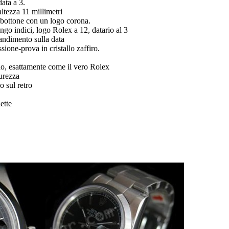
data a 3.
tezza 11 millimetri
a bottone con un logo corona.
go indici, logo Rolex a 12, datario al 3
andimento sulla data
ssione-prova in cristallo zaffiro.
o, esattamente come il vero Rolex
curezza
 sul retro
ette