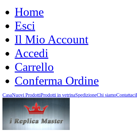
Home
Esci
Il Mio Account
Accedi
Carrello
Conferma Ordine
Casa
Nuovi Prodotti
Prodotti in vetrina
Spedizione
Chi siamo
Contattaci