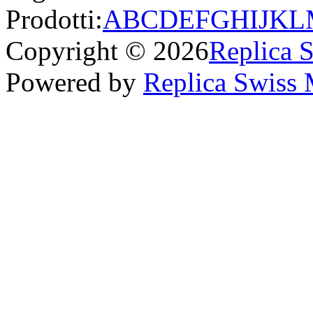
Prodotti:
A
B
C
D
E
F
G
H
I
J
K
L
Copyright © 2026
Replica 
Powered by
Replica Swiss