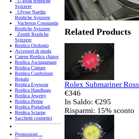
U-Boat Repliche
Svizzere
Ulysse Nardin
Repliche Svizzere
Vacheron Constantin
Repliche Svizzere
Related Products
Zenith Repliche
Svizzere
Replica Orologio
Accessori di moda
Catene Replica chiave
Replica Asciugamani
Replica Cinture
Replica Confezioni
Regalo
Rolex Submariner Rosso
Replica Eyewear
Replica Handbags
€346
Replica Jewelry
In Saldo: €295
Replica Penne
Replica Portafogli
Risparmi: 15% sconto
Replica Sciarpe
Sacchetti cosmetici
Promozioni ...