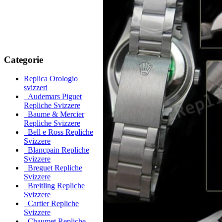
Categorie
Replica Orologio
svizzeri
Audemars Piguet
Repliche Svizzere
Baume & Mercier
Repliche Svizzere
Bell e Ross Repliche
Svizzere
Blancpain Repliche
Svizzere
Breguet Repliche
Svizzere
Breitling Repliche
Svizzere
Cartier Repliche
Svizzere
Chaumet Repliche