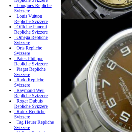
Repliche Svizzere
Longines Repliche
Svizzere
Louis Vuitton
Repliche Svizzere
Officine Panerai
Repliche Svizzere
Omega Repliche
Svizzere
Oris Repliche
Svizzere
Patek Philippe
Repliche Svizzere
Piaget Repliche
Svizzere
Rado Repliche
Svizzere
Raymond Weil
Repliche Svizzere
Roger Dubuis
Repliche Svizzere
Rolex Repliche
Svizzere
Tag Heuer Repliche
Svizzere