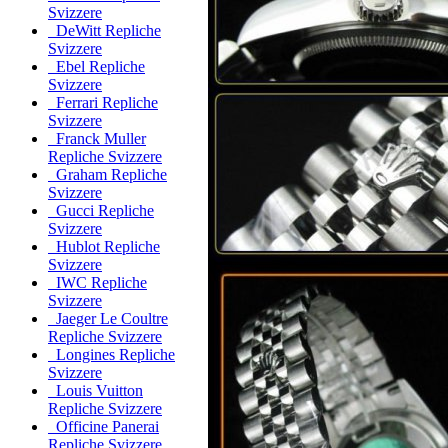
Svizzere
DeWitt Repliche
Svizzere
Ebel Repliche
Svizzere
Ferrari Repliche
Svizzere
Franck Muller
Repliche Svizzere
Graham Repliche
Svizzere
Gucci Repliche
Svizzere
Hublot Repliche
Svizzere
IWC Repliche
Svizzere
Jaeger Le Coultre
Repliche Svizzere
Longines Repliche
Svizzere
Louis Vuitton
Repliche Svizzere
Officine Panerai
Repliche Svizzere