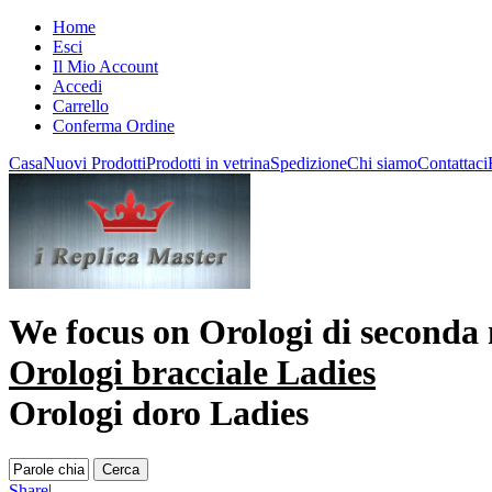
Home
Esci
Il Mio Account
Accedi
Carrello
Conferma Ordine
Casa
Nuovi Prodotti
Prodotti in vetrina
Spedizione
Chi siamo
Contattaci
We focus on
Orologi di seconda
Orologi bracciale Ladies
Orologi doro Ladies
Share
|