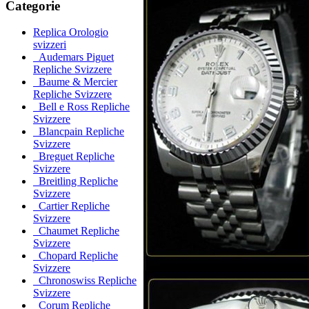
Categorie
Replica Orologio
svizzeri
Audemars Piguet
Repliche Svizzere
Baume & Mercier
Repliche Svizzere
Bell e Ross Repliche
Svizzere
Blancpain Repliche
Svizzere
Breguet Repliche
Svizzere
Breitling Repliche
Svizzere
Cartier Repliche
Svizzere
Chaumet Repliche
Svizzere
Chopard Repliche
Svizzere
Chronoswiss Repliche
Svizzere
Corum Repliche