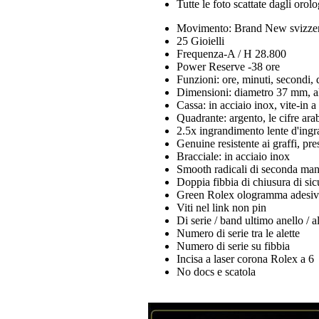
Tutte le foto scattate dagli orol
Movimento: Brand New svizzer
25 Gioielli
Frequenza-A / H 28.800
Power Reserve -38 ore
Funzioni: ore, minuti, secondi, 
Dimensioni: diametro 37 mm, al
Cassa: in acciaio inox, vite-in 
Quadrante: argento, le cifre ara
2.5x ingrandimento lente d'ingr
Genuine resistente ai graffi, pre
Bracciale: in acciaio inox
Smooth radicali di seconda man
Doppia fibbia di chiusura di si
Green Rolex ologramma adesivo
Viti nel link non pin
Di serie / band ultimo anello / al
Numero di serie tra le alette
Numero di serie su fibbia
Incisa a laser corona Rolex a 6
No docs e scatola