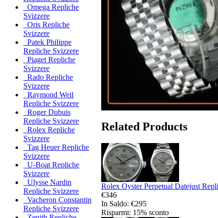
Omega Repliche
Svizzere
Oris Repliche
Svizzere
Patek Philippe
Repliche Svizzere
Piaget Repliche
Svizzere
Rado Repliche
Svizzere
Raymond Weil
Repliche Svizzere
Roger Dubuis
Repliche Svizzere
Related Products
Rolex Repliche
Svizzere
Tag Heuer Repliche
Svizzere
U-Boat Repliche
Svizzere
Ulysse Nardin
Rolex Oyster Perpetual Datejust Repli
Repliche Svizzere
€346
Vacheron Constantin
In Saldo: €295
Repliche Svizzere
Risparmi: 15% sconto
Zenith Repliche