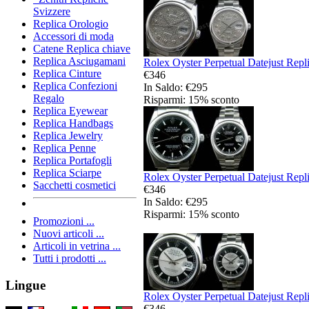
Svizzere
Replica Orologio
Accessori di moda
Catene Replica chiave
Replica Asciugamani
Rolex Oyster Perpetual Datejust Repli
Replica Cinture
€346
Replica Confezioni
In Saldo: €295
Regalo
Risparmi: 15% sconto
Replica Eyewear
Replica Handbags
Replica Jewelry
Replica Penne
Replica Portafogli
Replica Sciarpe
Rolex Oyster Perpetual Datejust Repli
Sacchetti cosmetici
€346
In Saldo: €295
Risparmi: 15% sconto
Promozioni ...
Nuovi articoli ...
Articoli in vetrina ...
Tutti i prodotti ...
Lingue
Rolex Oyster Perpetual Datejust Repli
€346