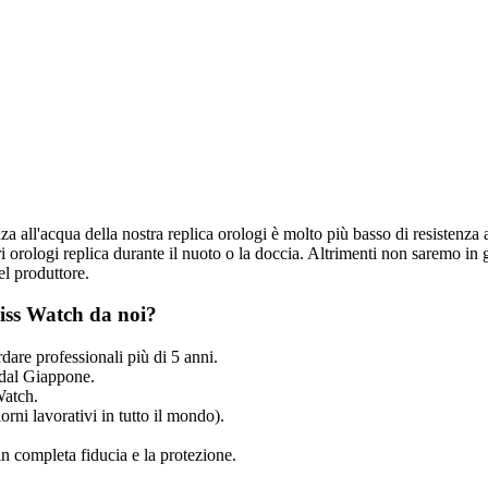
nza all'acqua della nostra replica orologi è molto più basso di resistenza 
 orologi replica durante il nuoto o la doccia. Altrimenti non saremo in g
el produttore.
iss Watch da noi?
dare professionali più di 5 anni.
dal Giappone.
Watch.
rni lavorativi in tutto il mondo).
n completa fiducia e la protezione.