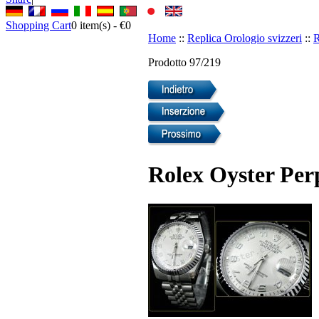
Shopping Cart
0
item(s) -
€0
Home
::
Replica Orologio svizzeri
::
R
Prodotto 97/219
Rolex Oyster Perp